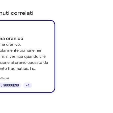
uti correlati
ma cranico
uma cranico,
colarmente comune nei
i, si verifica quando vi è
sione al cranio causata da
nto traumatico. I s...
o Siclari
TO SOCCORSO
+1