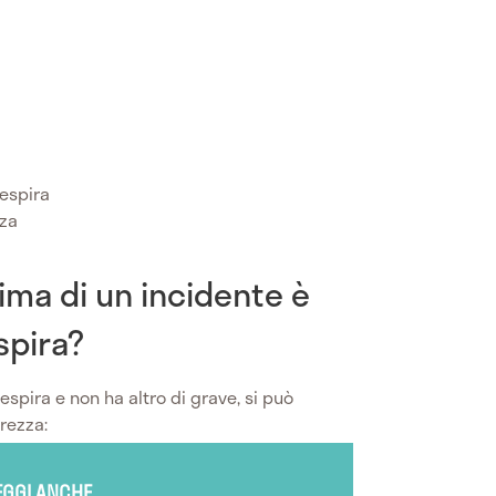
respira
zza
tima di un incidente è
spira?
spira e non ha altro di grave, si può
urezza:
EGGI ANCHE