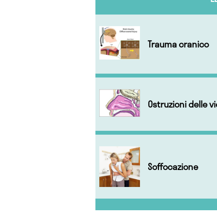
Trauma cranico
Ostruzioni delle v
Soffocazione