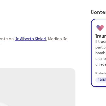
Conten
Trau
mente da
Dr. Alberto Siclari
,
Medico Del
Il tra
e
parti
bambin
una le
un eve
Dr. Albert
PRON