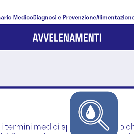
nario Medico
Diagnosi e Prevenzione
Alimentazion
AVVELENAMENTI
i i termini medici spiegati in modo ch