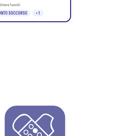
 Chiara Tuccilli
ONTO SOCCORSO
+1