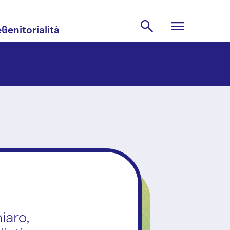
e
Genitorialità
iaro,