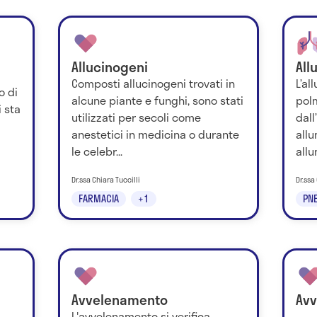
Allucinogeni
All
Composti allucinogeni trovati in
L’al
o di
alcune piante e funghi, sono stati
pol
 sta
utilizzati per secoli come
dall
anestetici in medicina o durante
allu
le celebr...
allu
Dr.ssa Chiara Tuccilli
Dr.ssa
FARMACIA
+1
PN
Avvelenamento
Avv
L'avvelenamento si verifica