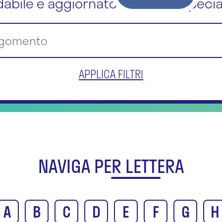
dabile e aggiornato dai nostri special
APPLICA FILTRI
NAVIGA PER LETTERA
A
B
C
D
E
F
G
H