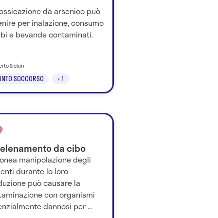
tossicazione da arsenico può
enire per inalazione, consumo
ibi e bevande contaminati.
erto Siclari
ONTO SOCCORSO
+1
elenamento da cibo
ronea manipolazione degli
enti durante lo loro
duzione può causare la
taminazione con organismi
nzialmente dannosi per ...