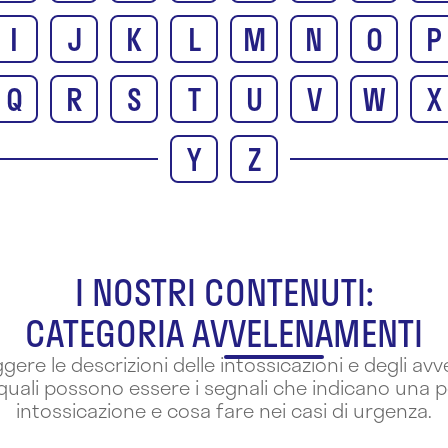
I
J
K
L
M
N
O
P
Q
R
S
T
U
V
W
X
Y
Z
I NOSTRI CONTENUTI:
CATEGORIA AVVELENAMENTI
ggere le descrizioni delle intossicazioni e degli av
quali possono essere i segnali che indicano una p
intossicazione e cosa fare nei casi di urgenza.