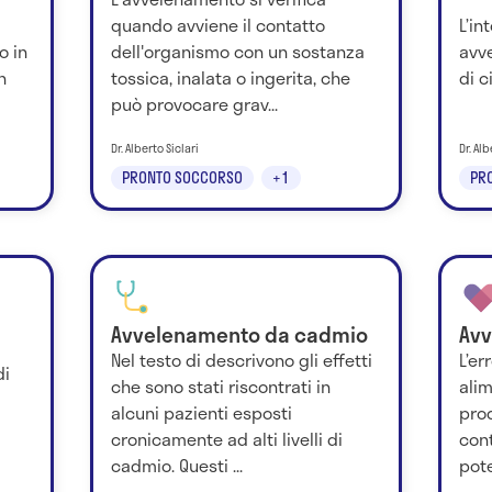
quando avviene il contatto
L’in
o in
dell'organismo con un sostanza
avv
n
tossica, inalata o ingerita, che
di c
può provocare grav...
Dr. Alberto Siclari
Dr. Alb
PRONTO SOCCORSO
+1
PR
Avvelenamento da cadmio
Avv
Nel testo di descrivono gli effetti
L’er
di
che sono stati riscontrati in
alim
alcuni pazienti esposti
pro
cronicamente ad alti livelli di
con
cadmio. Questi ...
pote