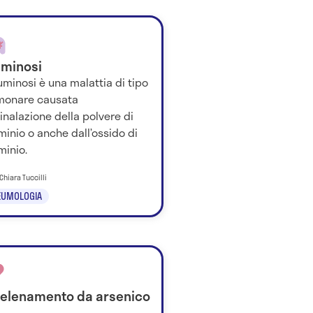
uminosi
luminosi è una malattia di tipo
monare causata
’inalazione della polvere di
minio o anche dall’ossido di
minio.
 Chiara Tuccilli
EUMOLOGIA
elenamento da arsenico