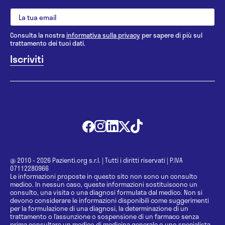
Consulta la nostra
informativa sulla privacy
per sapere di più sul
trattamento dei tuoi dati.
@ 2010 - 2026 Pazienti.org s.r.l.
|
Tutti i diritti riservati
|
P.IVA
07112280966
Le informazioni proposte in questo sito non sono un consulto
medico. In nessun caso, queste informazioni sostituiscono un
consulto, una visita o una diagnosi formulata dal medico. Non si
devono considerare le informazioni disponibili come suggerimenti
per la formulazione di una diagnosi, la determinazione di un
trattamento o l’assunzione o sospensione di un farmaco senza
prima consultare un medico di medicina generale o uno specialista.