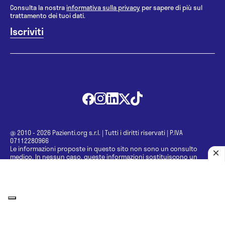
Consulta la nostra
informativa sulla privacy
per sapere di più sul
trattamento dei tuoi dati.
@ 2010 - 2026 Pazienti.org s.r.l.
|
Tutti i diritti riservati
|
P.IVA
07112280966
Le informazioni proposte in questo sito non sono un consulto
medico. In nessun caso, queste informazioni sostituiscono un
consulto, una visita o una diagnosi formulata dal medico. Non si
devono considerare le informazioni disponibili come suggerimenti
per la formulazione di una diagnosi, la determinazione di un
trattamento o l’assunzione o sospensione di un farmaco senza
prima consultare un medico di medicina generale o uno specialista.