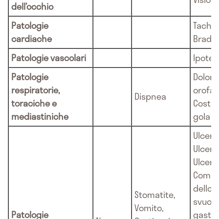
dell’occhio
Patologie
Tachic
cardiache
Bradic
Patologie vascolari
Ipoten
Patologie
Dolore
respiratorie,
orofar
Dispnea
toraciche e
Costri
mediastiniche
gola
Ulcere 
Ulcere
Ulcere 
Compr
dello
Stomatite,
svuot
Vomito,
Patologie
gastri