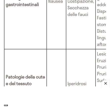
Nausea
Costipazione,
gastrointestinali
addom
Secchezza
Dispep
delle fauci
Fastidi
stoma
Distur
lingua
aftosa
Lesion
Eruzio
Prurito
Prurit
Patologie della cute
Sudor
e del tessuto
Iperidrosi
nottur
sottocutaneo
Aumen
tende
svilup