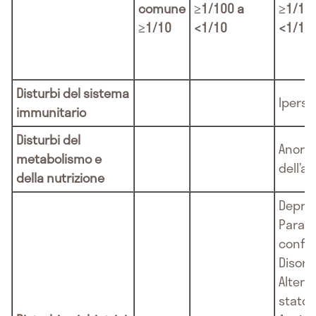
comune
≥1/100 a
≥1/1.0
≥1/10
<1/10
<1/10
Disturbi del sistema
Iperse
immunitario
Disturbi del
Anores
metabolismo e
dell’a
della nutrizione
Depres
Parano
confus
Disori
Alteraz
stato 