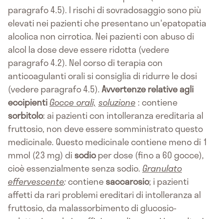
paragrafo 4.5). I rischi di sovradosaggio sono più
elevati nei pazienti che presentano un'epatopatia
alcolica non cirrotica. Nei pazienti con abuso di
alcol la dose deve essere ridotta (vedere
paragrafo 4.2). Nel corso di terapia con
anticoagulanti orali si consiglia di ridurre le dosi
(vedere paragrafo 4.5).
Avvertenze relative agli
eccipienti
Gocce orali,
soluzione
: contiene
sorbitolo
: ai pazienti con intolleranza ereditaria al
fruttosio, non deve essere somministrato questo
medicinale. Questo medicinale contiene meno di 1
mmol (23 mg) di
sodio
per dose (fino a 60 gocce),
cioè essenzialmente senza sodio.
Granulato
effervescente
:
contiene
saccarosio
; i pazienti
affetti da rari problemi ereditari di intolleranza al
fruttosio, da malassorbimento di glucosio-