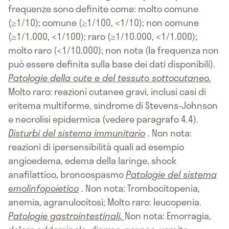
frequenze sono definite come: molto comune
(≥1/10); comune (≥1/100, <1/10); non comune
(≥1/1.000, <1/100); raro (≥1/10.000, <1/1.000);
molto raro (<1/10.000); non nota (la frequenza non
può essere definita sulla base dei dati disponibili).
Patologie della cute e del tessuto sottocutaneo.
Molto raro: reazioni cutanee gravi, inclusi casi di
eritema multiforme, sindrome di Stevens-Johnson
e necrolisi epidermica (vedere paragrafo 4.4).
Disturbi del sistema immunitario
. Non nota:
reazioni di ipersensibilità quali ad esempio
angioedema, edema della laringe, shock
anafilattico, broncospasmo
Patologie del sistema
emolinfopoietico
. Non nota: Trombocitopenia,
anemia, agranulocitosi; Molto raro: leucopenia.
Patologie gastrointestinali.
Non nota: Emorragia,