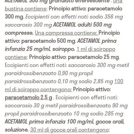
ACETAMOL 300 mg granulato effervescente
.
Una
bustina contiene
:
Principio attivo: paracetamolo
300 mg
.
Eccipienti con effetti noti:
sodio 356 mg
saccarosio 300 mg
ACETAMOL adulti 500 mg
compresse.
Una compressa contiene:
Principio
attivo: paracetamolo 500 mg
.
ACETAMOL prima
infanzia 25 mg/mL sciroppo.
1 ml di sciroppo
contiene
:
Principio attivo
:
paracetamolo 25 mg
.
Eccipienti con effetti noti:
saccarosio 300 mg
metil
paraidrossibenzoato 0,90 mg
propil
paraidrossibenzoato 0,10 mg
sodio 2,85 mg
100
ml di sciroppo contengono:
Principio attivo:
paracetamolo 2,5 g
. Eccipienti con effetti noti:
saccarosio 30 g
metil paraidrossibenzoato 90 mg
propil paraidrossibenzoato 10 mg
sodio 285 mg
ACETAMOL prima infanzia 100 mg/mL gocce orali,
soluzione.
30 ml di gocce orali contengono
: