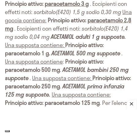
Principio attivo:
paracetamolo 3 g
. Eccipienti con
effetti noti:
sorbitolo(E420) 1,5 g
sodio 0,30 mg
Una
goccia contiene:
Principio attivo:
paracetamolo 2,8
mg
. Eccipienti con effetti noti:
sorbitolo(E420) 1,4
mg
sodio 0,04 mg
ACETAMOL adulti 1 g supposte.
Una supposta contiene:
Principio attivo:
paracetamolo 1 g.
ACETAMOL 500 mg supposte
.
Una supposta contiene
:
Principio attivo:
paracetamolo 500 mg
.
ACETAMOL bambini 250 mg
supposte
.
Una supposta contiene:
Principio attivo:
paracetamolo 250 mg
.
ACETAMOL prima infanzia
125 mg supposte.
Una supposta contiene:
Principio attivo: paracetamolo 125 mg
. Per l’elenco
completo degli eccipienti, vedere paragrafo 6.1.
Eccipienti