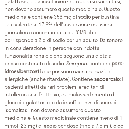
galattosio, o da insufficienza di sucrasi isomaltasi,
non devono assumere questo medicinale. Questo
medicinale contiene 356 mg di
sodio
per bustina
equivalente al 17,8% dell'assunzione massima
giornaliera raccomandata dall'OMS che
corrisponde a 2 g di sodio per un adulto. Da tenere
in considerazione in persone con ridotta
funzionalità renale o che seguono una dieta a
basso contenuto di sodio.
Sciroppo
:
contiene
para-
idrossibenzoati
che possono causare reazioni
allergiche (anche ritardate). Contiene
saccarosio
: i
pazienti affetti da rari problemi ereditari di
intolleranza al fruttosio, da malassorbimento di
glucosio-galattosio, o da insufficienza di sucrasi
isomaltasi, non devono assumere questo
medicinale. Questo medicinale contiene meno di 1
mmol (23 mg) di
sodio
per dose (fino a 7,5 ml), cioè