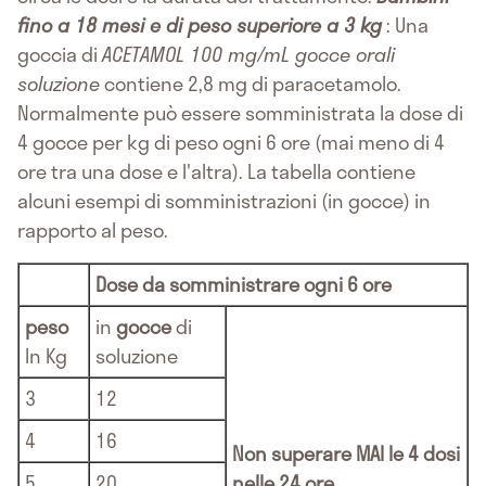
fino a 18 mesi e di peso superiore a 3 kg
: Una
goccia di
ACETAMOL 100 mg/mL gocce orali
soluzione
contiene 2,8 mg di paracetamolo.
Normalmente può essere somministrata la dose di
4 gocce per kg di peso ogni 6 ore (mai meno di 4
ore tra una dose e l'altra). La tabella contiene
alcuni esempi di somministrazioni (in gocce) in
rapporto al peso.
Dose da somministrare ogni 6 ore
peso
in
gocce
di
In Kg
soluzione
3
12
4
16
Non superare MAI le 4 dosi
5
20
nelle 24 ore