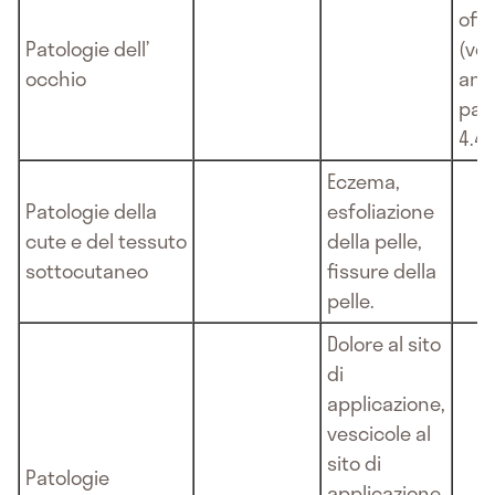
off
Patologie dell’
(ve
occhio
anc
par
4.4)
Eczema,
Patologie della
esfoliazione
cute e del tessuto
della pelle,
sottocutaneo
fissure della
pelle.
Dolore al sito
di
applicazione,
vescicole al
sito di
Patologie
applicazione,