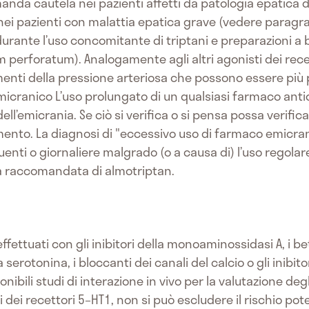
manda cautela nei pazienti affetti da patologia epatica d
i pazienti con malattia epatica grave (vedere paragrafo 
urante l’uso concomitante di triptani e preparazioni 
m perforatum). Analogamente agli altri agonisti dei rec
menti della pressione arteriosa che possono essere più 
icranico L’uso prolungato di un qualsiasi farmaco antid
’emicrania. Se ciò si verifica o si pensa possa verificars
ento. La diagnosi di "eccessivo uso di farmaco emicranic
enti o giornaliere malgrado (o a causa di) l’uso regolar
 raccomandata di almotriptan.
ffettuati con gli inibitori della monoaminossidasi A, i bet
a serotonina, i bloccanti dei canali del calcio o gli inibit
bili studi di interazione in vivo per la valutazione degli
 dei recettori 5–HT1, non si può escludere il rischio po