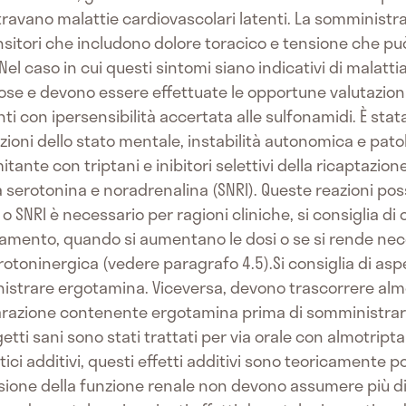
ravano malattie cardiovascolari latenti. La somministr
nsitori che includono dolore toracico e tensione che pu
 Nel caso in cui questi sintomi siano indicativi di malat
ose e devono essere effettuate le opportune valutazion
nti con ipersensibilità accertata alle sulfonamidi. È st
zioni dello stato mentale, instabilità autonomica e pat
nte con triptani e inibitori selettivi della ricaptazione
la serotonina e noradrenalina (SNRI). Queste reazioni pos
o SNRI è necessario per ragioni cliniche, si consiglia di c
ttamento, quando si aumentano le dosi o se si rende nec
rotoninergica (vedere paragrafo 4.5).Si consiglia di asp
nistrare ergotamina. Viceversa, devono trascorrere alm
razione contenente ergotamina prima di somministrar
getti sani sono stati trattati per via orale con almotri
tici additivi, questi effetti additivi sono teoricamente po
ione della funzione renale non devono assumere più 