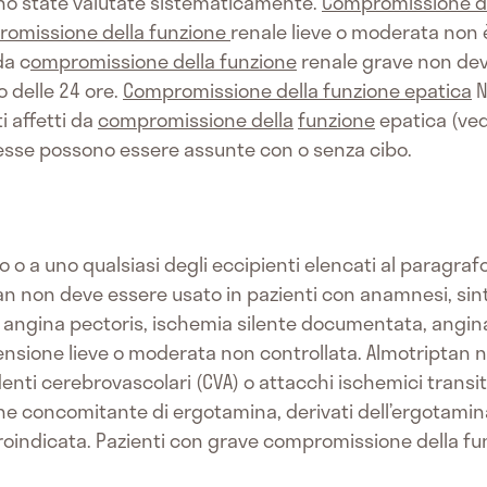
ono state valutate sistematicamente.
Compromissione de
omissione della funzione
renale lieve o moderata non 
da c
ompromissione della funzione
renale grave non dev
 delle 24 ore.
Compromissione della funzione epatica
N
i affetti da
compromissione della
funzione
epatica (ved
sse possono essere assunte con o senza cibo.
vo o a uno qualsiasi degli eccipienti elencati al paragrafo
an non deve essere usato in pazienti con anamnesi, sint
 angina pectoris, ischemia silente documentata, angina 
ensione lieve o moderata non controllata. Almotriptan 
nti cerebrovascolari (CVA) o attacchi ischemici transitor
ne concomitante di ergotamina, derivati dell’ergotamina
troindicata. Pazienti con grave compromissione della f