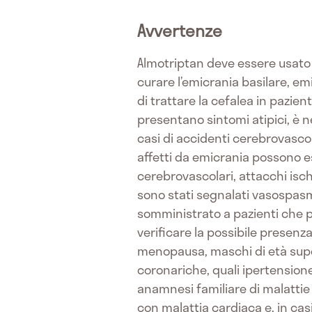
Avvertenze
Almotriptan deve essere usato 
curare l’emicrania basilare, em
di trattare la cefalea in pazie
presentano sintomi atipici, è n
casi di accidenti cerebrovascol
affetti da emicrania possono es
cerebrovascolari, attacchi ische
sono stati segnalati vasospasm
somministrato a pazienti che 
verificare la possibile presen
menopausa, maschi di età superi
coronariche, quali ipertensione
anamnesi familiare di malattie 
con malattia cardiaca e, in casi