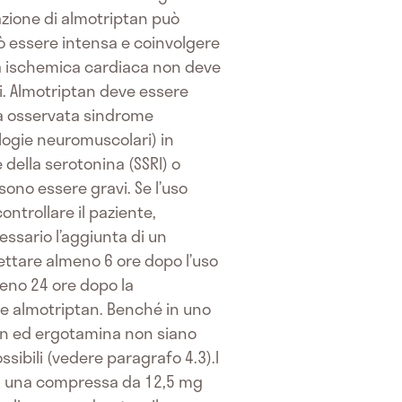
azione di almotriptan può
ò essere intensa e coinvolgere
tia ischemica cardiaca non deve
i. Almotriptan deve essere
ata osservata sindrome
ologie neuromuscolari) in
 della serotonina (SSRI) o
sono essere gravi. Se l’uso
ontrollare il paziente,
essario l’aggiunta di un
ettare almeno 6 ore dopo l’uso
eno 24 ore dopo la
e almotriptan. Benché in uno
ptan ed ergotamina non siano
ssibili (vedere paragrafo 4.3).I
di una compressa da 12,5 mg