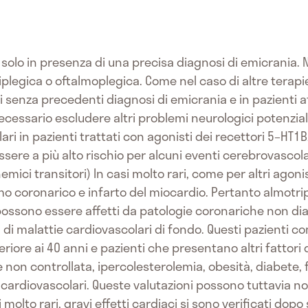
solo in presenza di una precisa diagnosi di emicrania.
iplegica o oftalmoplegica. Come nel caso di altre terapi
nti senza precedenti diagnosi di emicrania e in pazienti 
ecessario escludere altri problemi neurologici potenzial
ari in pazienti trattati con agonisti dei recettori 5–HT1B
sere a più alto rischio per alcuni eventi cerebrovascola
mici transitori) In casi molto rari, come per altri agoni
o coronarico e infarto del miocardio. Pertanto almotr
possono essere affetti da patologie coronariche non d
za di malattie cardiovascolari di fondo. Questi pazienti
ore ai 40 anni e pazienti che presentano altri fattori d
 non controllata, ipercolesterolemia, obesità, diabete,
cardiovascolari. Queste valutazioni possono tuttavia non 
 molto rari, gravi effetti cardiaci si sono verificati dop