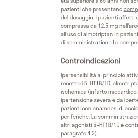
età superiore a 65 anni non s
pazienti che presentano
compr
del dosaggio. I pazienti affetti 
compressa da 12,5 mg nell’arco
all’uso di almotriptan in pazient
di somministrazione Le compre
Controindicazioni
Ipersensibilità al principio atti
recettori 5–HT1B/1D, almotript
ischemica (infarto miocardico,
ipertensione severa e da ipert
pazienti con anamnesi di accide
periferiche. La somministrazio
altri agonisti 5–HT1B/1D è con
paragrafo 4.2).