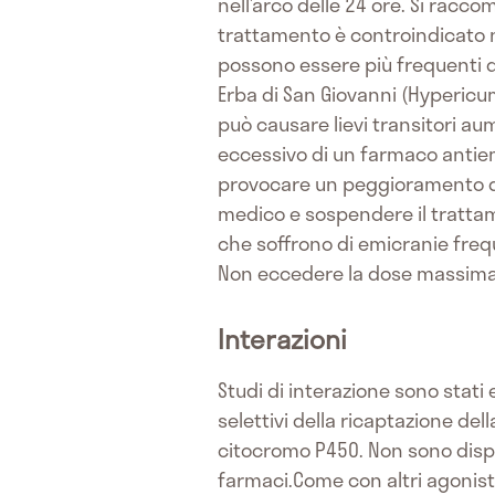
nell’arco delle 24 ore. Si racco
trattamento è controindicato ne
possono essere più frequenti d
Erba di San Giovanni (Hypericu
può causare lievi transitori au
eccessivo di un farmaco antiem
provocare un peggioramento dell
medico e sospendere il trattam
che soffrono di emicranie frequ
Non eccedere la dose massima
Interazioni
Studi di interazione sono stati e
selettivi della ricaptazione dell
citocromo P450. Non sono disponi
farmaci.Come con altri agonisti