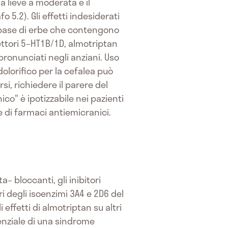
a lieve a moderata e il
5.2). Gli effetti indesiderati
a base di erbe che contengono
ettori 5–HT1B/1D, almotriptan
pronunciati negli anziani. Uso
olorifico per la cefalea può
i, richiedere il parere del
o" è ipotizzabile nei pazienti
e di farmaci antiemicranici.
a– bloccanti, gli inibitori
ori degli isoenzimi 3A4 e 2D6 del
 effetti di almotriptan su altri
tenziale di una sindrome