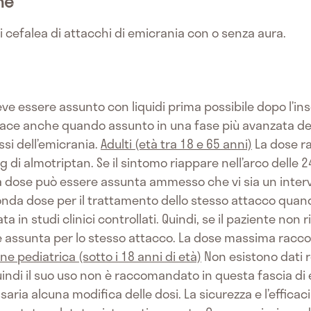
he
 cefalea di attacchi di emicrania con o senza aura.
e essere assunto con liquidi prima possibile dopo l’in
cace anche quando assunto in una fase più avanzata del
ssi dell’emicrania.
Adulti (età tra 18 e 65 anni)
La dose r
i almotriptan. Se il sintomo riappare nell’arco delle 
dose può essere assunta ammesso che vi sia un interval
onda dose per il trattamento dello stesso attacco quando 
a in studi clinici controllati. Quindi, se il paziente non
assunta per lo stesso attacco. La dose massima racco
ne pediatrica (sotto i 18 anni di età)
Non esistono dati re
uindi il suo uso non è raccomandato in questa fascia di 
aria alcuna modifica delle dosi. La sicurezza e l’efficaci