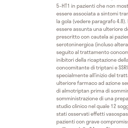
5–HT1 in pazienti che non most
essere associata a sintomi tra
la gola (vedere paragrafo 4.8).
essere assunta una ulteriore d
prescritto con cautela ai pazie
serotoninergica (incluso altera
seguito al trattamento concomita
inibitori della ricaptazione del
concomitante di triptani e SSRI 
specialmente all’inizio del tra
ulteriore farmaco ad azione se
di almotriptan prima di sommi
somministrazione di una prepa
studio clinico nel quale 12 sog
stati osservati effetti vasospas
pazienti con grave compromiss