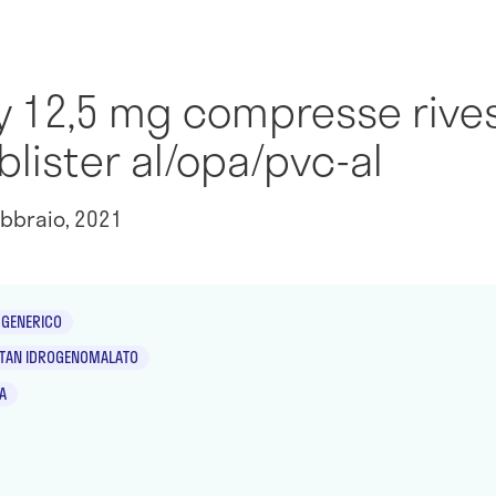
 12,5 mg compresse rivest
lister al/opa/pvc-al
bbraio, 2021
GENERICO
TAN IDROGENOMALATO
A