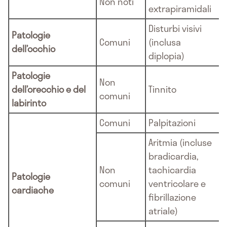
Non noti
extrapiramidali
Disturbi visivi
Patologie
Comuni
(inclusa
dell’occhio
diplopia)
Patologie
Non
dell’orecchio e del
Tinnito
comuni
labirinto
Comuni
Palpitazioni
Aritmia (incluse
bradicardia,
Non
tachicardia
Patologie
comuni
ventricolare e
cardiache
fibrillazione
atriale)