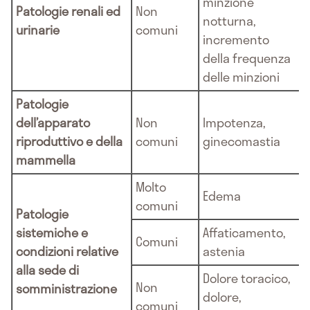
minzione
Patologie renali ed
Non
notturna,
urinarie
comuni
incremento
della frequenza
delle minzioni
Patologie
dell’apparato
Non
Impotenza,
riproduttivo e della
comuni
ginecomastia
mammella
Molto
Edema
comuni
Patologie
sistemiche e
Affaticamento,
Comuni
condizioni relative
astenia
alla sede di
Dolore toracico,
Non
somministrazione
dolore,
comuni