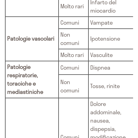
Infarto del
Molto rari
miocardio
Comuni
Vampate
Non
Patologie vascolari
Ipotensione
comuni
Molto rari
Vasculite
Patologie
Comuni
Dispnea
respiratorie,
Non
toraciche e
Tosse, rinite
comuni
mediastiniche
Dolore
addominale,
nausea,
dispepsia,
Comuni
modificazione