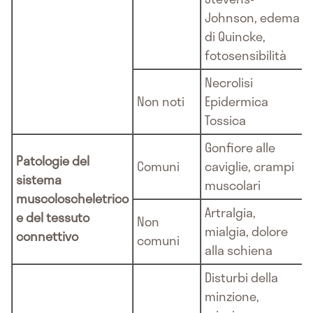
Johnson, edema
di Quincke,
fotosensibilità
Necrolisi
Non noti
Epidermica
Tossica
Gonfiore alle
Patologie del
Comuni
caviglie, crampi
sistema
muscolari
muscoloscheletrico
Artralgia,
e del tessuto
Non
mialgia, dolore
connettivo
comuni
alla schiena
Disturbi della
minzione,