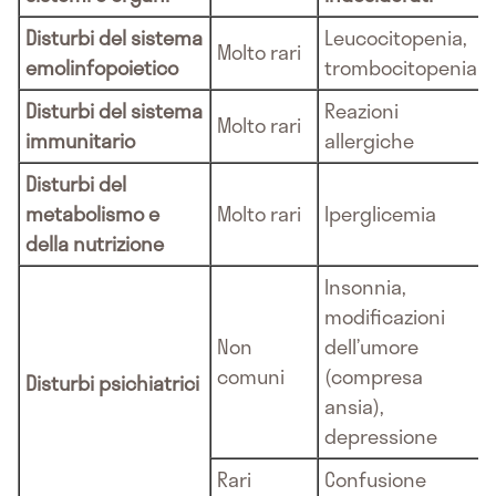
Disturbi del sistema
Leucocitopenia,
Molto rari
emolinfopoietico
trombocitopenia
Disturbi del sistema
Reazioni
Molto rari
immunitario
allergiche
Disturbi del
metabolismo e
Molto rari
Iperglicemia
della nutrizione
Insonnia,
modificazioni
Non
dell’umore
comuni
(compresa
Disturbi psichiatrici
ansia),
depressione
Rari
Confusione