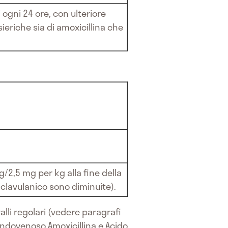
gni 24 ore, con ulteriore
ieriche sia di amoxicillina che
/2,5 mg per kg alla fine della
o clavulanico sono diminuite).
lli regolari (vedere paragrafi
endovenoso Amoxicillina e Acido