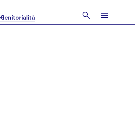
e
Genitorialità