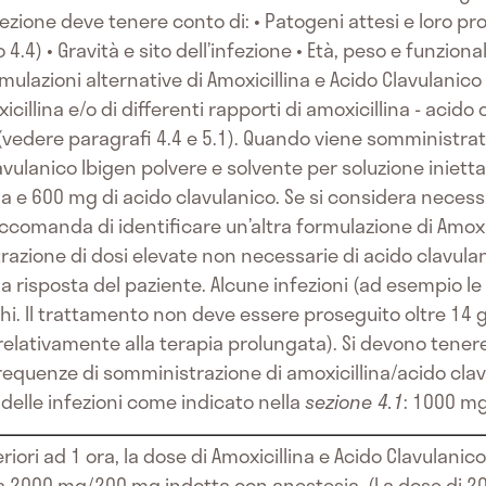
ezione deve tenere conto di: • Patogeni attesi e loro prob
4.4) • Gravità e sito dell’infezione • Età, peso e funzion
ormulazioni alternative di Amoxicillina e Acido Clavulani
icillina e/o di differenti rapporti di amoxicillina - acid
vedere paragrafi 4.4 e 5.1). Quando viene somministr
lavulanico Ibigen polvere e solvente per soluzione iniet
na e 600 mg di acido clavulanico. Se si considera neces
raccomanda di identificare un’altra formulazione di Amoxi
razione di dosi elevate non necessarie di acido clavulan
la risposta del paziente. Alcune infezioni (ad esempio le
hi. Il trattamento non deve essere proseguito oltre 14 g
elativamente alla terapia prolungata). Si devono tenere 
frequenze di somministrazione di amoxicillina/acido cla
 delle infezioni come indicato nella
sezione 4.1
: 1000 mg
eriori ad 1 ora, la dose di Amoxicillina e Acido Clavulan
 2000 mg/200 mg indotta con anestesia. (La dose di 