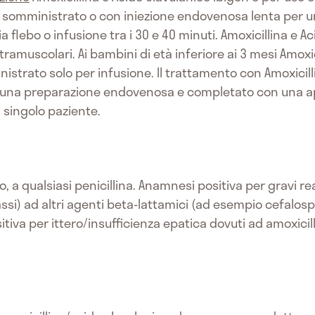
 somministrato o con iniezione endovenosa lenta per un
 flebo o infusione tra i 30 e 40 minuti. Amoxicillina e A
ramuscolari. Ai bambini di età inferiore ai 3 mesi Amoxic
strato solo per infusione. Il trattamento con Amoxicill
 di una preparazione endovenosa e completato con una a
 singolo paziente.
vo, a qualsiasi penicillina. Anamnesi positiva per gravi rea
si) ad altri agenti beta-lattamici (ad esempio cefalos
iva per ittero/insufficienza epatica dovuti ad amoxicil