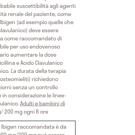
abile suscettibilità agli agenti
alità renale del paziente, come
co Ibigen (ad esempio quelle che
o clavulanico) deve essere
ata come raccomandato di
tabile per uso endovenoso
sario aumentare la dose
cillina e Acido Clavulanico
ico. La durata della terapia
 osteomieliti) richiedono
iorni senza un controllo
in considerazione le linee-
vulanico.
Adulti e bambini di
/ 200 mg ogni 8 ore
ico Ibigen raccomandata è da
2000 mg/200 mg può essere