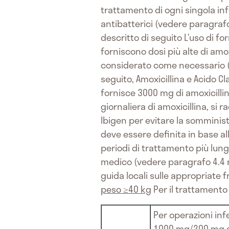
trattamento di ogni singola inf
antibatterici (vedere paragrafo 
descritto di seguito L’uso di f
forniscono dosi più alte di amox
considerato come necessario (
seguito, Amoxicillina e Acido C
fornisce 3000 mg di amoxicilli
giornaliera di amoxicillina, si 
Ibigen per evitare la somminist
deve essere definita in base al
periodi di trattamento più lung
medico (vedere paragrafo 4.4 r
guida locali sulle appropriate 
peso ≥40 kg
Per il trattamento
Per operazioni inf
1000 mg/200 mg a