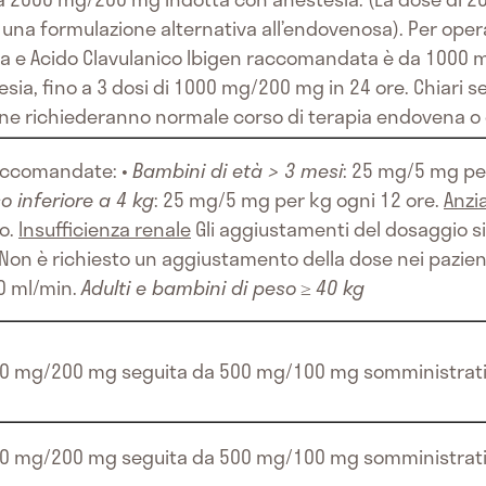
na formulazione alternativa all’endovenosa). Per operaz
ina e Acido Clavulanico Ibigen raccomandata è da 100
sia, fino a 3 dosi di 1000 mg/200 mg in 24 ore. Chiari seg
one richiederanno normale corso di terapia endovena o 
accomandate: •
Bambini di età > 3 mesi
: 25 mg/5 mg per
so inferiore a 4 kg
: 25 mg/5 mg per kg ogni 12 ore.
Anzi
o.
Insufficienza renale
Gli aggiustamenti del dosaggio si
Non è richiesto un aggiustamento della dose nei pazien
30 ml/min.
Adulti e bambini di peso
≥
40 kg
000 mg/200 mg seguita da 500 mg/100 mg somministrati 
1000 mg/200 mg seguita da 500 mg/100 mg somministrati