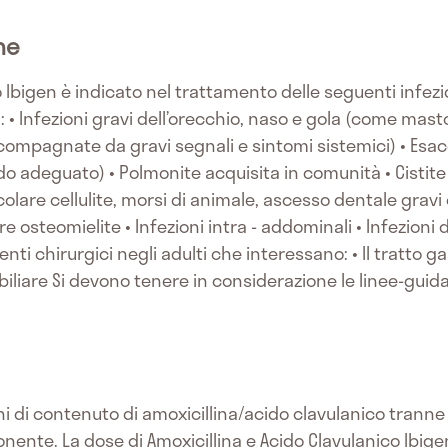
he
o Ibigen è indicato nel trattamento delle seguenti infezi
: • Infezioni gravi dell’orecchio, naso e gola (come mastoi
ccompagnate da gravi segnali e sintomi sistemici) • Esac
 adeguato) • Polmonite acquisita in comunità • Cistite • 
icolare cellulite, morsi di animale, ascesso dentale gravi c
re osteomielite • Infezioni intra - addominali • Infezioni d
enti chirurgici negli adulti che interessano: • Il tratto g
to biliare Si devono tenere in considerazione le linee-guida
i di contenuto di amoxicillina/acido clavulanico tranne
nente. La dose di Amoxicillina e Acido Clavulanico Ibigen