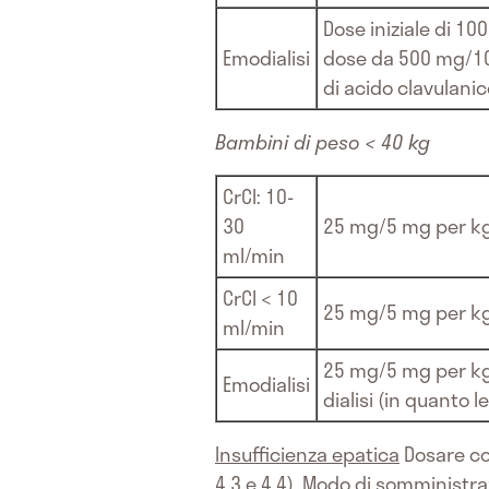
Dose iniziale di 1
Emodialisi
dose da 500 mg/100 
di acido clavulanic
Bambini di peso < 40 kg
CrCl: 10-
30
25 mg/5 mg per kg
ml/min
CrCl < 10
25 mg/5 mg per kg
ml/min
25 mg/5 mg per kg 
Emodialisi
dialisi (in quanto 
Insufficienza epatica
Dosare con
4.3 e 4.4).
Modo di somministra