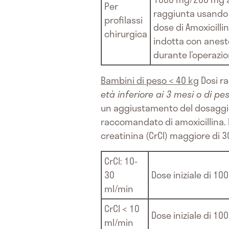
Per
raggiunta usando u
profilassi
dose di Amoxicill
chirurgica
indotta con aneste
durante l’operazi
Bambini di peso < 40 kg
Dosi r
età inferiore ai 3 mesi o di pe
un aggiustamento del dosaggi
raccomandato di amoxicillina. 
creatinina (CrCl) maggiore di 
CrCl: 10-
30
Dose iniziale di 1
ml/min
CrCl < 10
Dose iniziale di 
ml/min