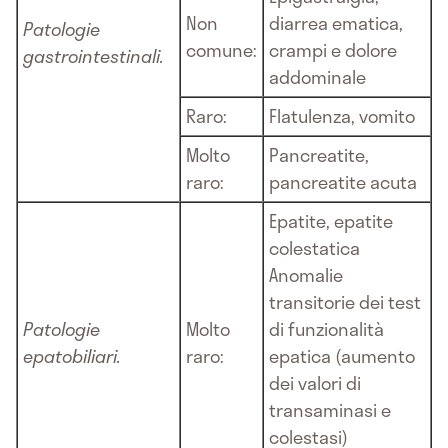
Non
diarrea ematica,
Patologie
comune:
crampi e dolore
gastrointestinali.
addominale
Raro:
Flatulenza, vomito
Molto
Pancreatite,
raro:
pancreatite acuta
Epatite, epatite
colestatica
Anomalie
transitorie dei test
Patologie
Molto
di funzionalità
epatobiliari.
raro:
epatica (aumento
dei valori di
transaminasi e
colestasi)