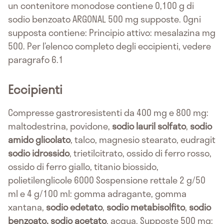
un contenitore monodose contiene 0,100 g di
sodio benzoato ARGONAL 500 mg supposte. Ogni
supposta contiene: Principio attivo: mesalazina mg
500. Per l’elenco completo degli eccipienti, vedere
paragrafo 6.1
Eccipienti
Compresse gastroresistenti da 400 mg e 800 mg:
maltodestrina, povidone,
sodio lauril solfato
,
sodio
amido glicolato
, talco, magnesio stearato, eudragit
sodio idrossido
, trietilcitrato, ossido di ferro rosso,
ossido di ferro giallo, titanio biossido,
polietilenglicole 6000 Sospensione rettale 2 g/50
ml e 4 g/100 ml: gomma adragante, gomma
xantana,
sodio edetato
,
sodio metabisolfito
,
sodio
benzoato, sodio acetato
, acqua. Supposte 500 mg: