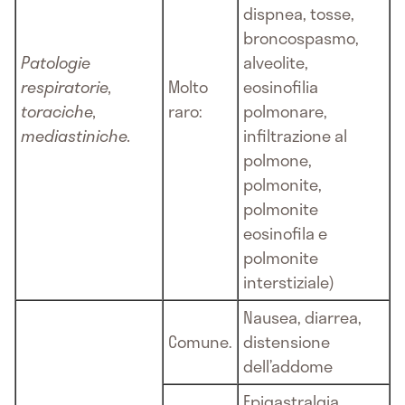
dispnea, tosse,
broncospasmo,
Patologie
alveolite,
respiratorie,
Molto
eosinofilia
toraciche,
raro:
polmonare,
mediastiniche.
infiltrazione al
polmone,
polmonite,
polmonite
eosinofila e
polmonite
interstiziale)
Nausea, diarrea,
Comune.
distensione
dell’addome
Epigastralgia,