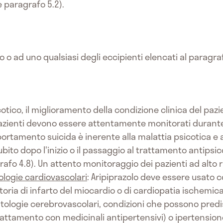
 paragrafo 5.2).
vo o ad uno qualsiasi degli eccipienti elencati al paragra
otico, il miglioramento della condizione clinica del paz
 pazienti devono essere attentamente monitorati durant
mportamento suicida è inerente alla malattia psicotica e a
bito dopo l'inizio o il passaggio al trattamento antipsic
rafo 4.8). Un attento monitoraggio dei pazienti ad alto
ologie cardiovascolari
: Aripiprazolo deve essere usato c
toria di infarto del miocardio o di cardiopatia ischemica
tologie cerebrovascolari, condizioni che possono predi
rattamento con medicinali antipertensivi) o ipertensione