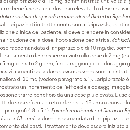
a di aripiprazolo è di 15 mg, somministrata una volta a
trarre beneficio da una dose più elevata. La dose massi
elle recidive di episodi maniacali nel Disturbo Bipolare
ali nei pazienti in trattamento con aripiprazolo, continu
dizione clinica del paziente, si deve prendere in consi
na riduzione della dose.
Popolazione pediatrica
.
Schizof
ose raccomandata di aripiprazolo è di 10 mg/die, sommi
 trattamento deve essere iniziato alla dose di 2 mg (es.
 a 5 mg per altri 2 giorni, fino a raggiungere il dosaggi
essivi aumenti della dose devono essere somministrati
aliera di 30 mg (vedere paragrafo 5.1). L’aripiprazolo è
mostrato un incremento dell'efficacia a dosaggi maggiori
ossono trarre beneficio da una dose più elevata. L'uso d
i da schizofrenia di età inferiore a 15 anni a causa di d
re paragrafi 4.8 e 5.1).
Episodi maniacali nel Disturbo Bip
riore a 13 anni:
la dose raccomandata di aripiprazolo è
emente dai pasti. Il trattamento deve essere iniziato all