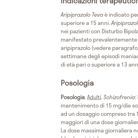
Indicazioni terapeutic
Aripiprazolo Teva
è indicato per
superiore a 15 anni.
Aripiprazo
nei pazienti con Disturbo Bipol
manifestato prevalentemente ep
aripiprazolo (vedere paragrafo
settimane degli episodi maniaca
di età pari o superiore a 13 an
Posologia
Posologia
.
Adulti
.
Schizofrenia
:
mantenimento di 15 mg/die somm
ad un dosaggio compreso tra 10
maggiori di una dose giornalie
La dose massima giornaliera n