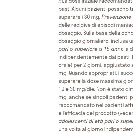
I
: La dose iniziale raccomandat
pasti.Alcuni pazienti possono 
superare i 30 mg.
Prevenzione d
delle recidive di episodi maniac
dosaggio. Sulla base della con
dosaggio giornaliero, inclusa u
pari o superiore a 15 anni:
la d
indipendentemente dai pasti. Il
orale) per 2 giorni, aggiustato
mg. Quando appropriati, i succ
superare la dose massima giorn
10 e 30 mg/die. Non è stato di
mg, anche se singoli pazienti p
raccomandato nei pazienti affett
e l’efficacia del prodotto (vede
adolescenti di età pari o supe
una volta al giorno indipendent