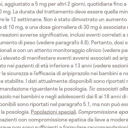
i, aggiustato a 5 mg per altri 2 giorni, quotidiana fino 
 mg. La durata del trattamento deve essere quella mini
re le 12 settimane. Non è stato dimostrato un aumento d
ra di 10 mg, e una dose giornaliera di 30 mg è associata
eazioni avverse significative, inclusi eventi correlati a
mento di peso (vedere paragrafo 4.8). Pertanto, dosi 
onali e con un attento monitoraggio clinico (vedere parag
 elevato di manifestare eventi avversi associati ad aripi
 nei pazienti di età inferiore a 13 anni (vedere sezioni 
:
la sicurezza e l’efficacia di aripiprazolo nei bambini e n
 stabilite. I dati attualmente disponibili sono riportat
mandazione riguardante la posologia.
Tic associati all
prazolo nei bambini e negli adolescenti dai 6 ai 18 anni 
isponibili sono riportati nel paragrafo 5.1, ma non può 
la posologia.
Popolazioni speciali
.
Compromissione epa
azienti con compromissione epatica da lieve a moderata. 
ve non sono sufficienti a formulare raccomandazioni. I