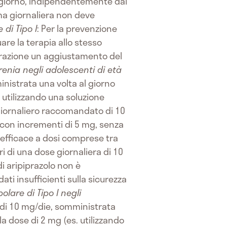
l giorno, indipendentemente dai
ma giornaliera non deve
 di Tipo I
: Per la prevenzione
are la terapia allo stesso
derazione un aggiustamento del
renia negli adolescenti di età
nistrata una volta al giorno
 utilizzando una soluzione
o giornaliero raccomandato di 10
 con incrementi di 5 mg, senza
 efficace a dosi comprese tra
 di una dose giornaliera di 10
i aripiprazolo non è
ati insufficienti sulla sicurezza
olare di Tipo I negli
 di 10 mg/die, somministrata
a dose di 2 mg (es. utilizzando