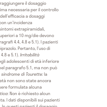
a raggiungere il dosaggio
ma necessaria per il controllo
ell'efficacia a dosaggi
 con un'incidenza
 sintomi extrapiramidali,
superiori a 10 mg/die devono
rafi 4.4, 4.8 e 5.1). I pazienti
prazolo. Pertanto, l'uso di
4.8 e 5.1).
Irritabilità
egli adolescenti di età inferiore
i nel paragrafo 5.1, ma non può
a sindrome di Tourette:
la
di età non sono state ancora
essere formulata alcuna
tica
: Non è richiesto alcun
I dati disponibili sui pazienti
n questi pazienti il dosaggio