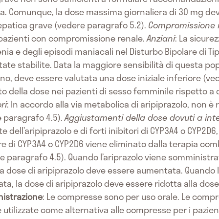
la. Comunque, la dose massima giornaliera di 30 mg dev
patica grave (vedere paragrafo 5.2).
Compromissione 
pazienti con compromissione renale.
Anziani
: La sicurez
ia e degli episodi maniacali nel Disturbo Bipolare di Tipo
ate stabilite. Data la maggiore sensibilità di questa po
no, deve essere valutata una dose iniziale inferiore (ve
 della dose nei pazienti di sesso femminile rispetto a 
ri
: In accordo alla via metabolica di aripiprazolo, non 
e paragrafo 4.5).
Aggiustamenti della dose dovuti a inte
ell’aripiprazolo e di forti inibitori di CYP3A4 o CYP2D6,
ore di CYP3A4 o CYP2D6 viene eliminato dalla terapia comb
e paragrafo 4.5). Quando l’ariprazolo viene somminis
 la dose di aripiprazolo deve essere aumentata. Quando l
ata, la dose di aripiprazolo deve essere ridotta alla d
istrazione
: Le compresse sono per uso orale. Le compre
utilizzate come alternativa alle compresse per i pazien