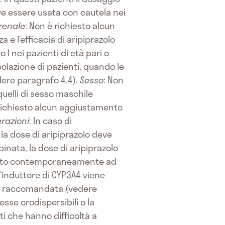
e essere usata con cautela nei
renale
: Non è richiesto alcun
za e l’efficacia di aripiprazolo
 I nei pazienti di età pari o
polazione di pazienti, quando le
dere paragrafo 4.4).
Sesso
: Non
quelli di sesso maschile
è richiesto alcun aggiustamento
razioni
: In caso di
 la dose di aripiprazolo deve
inata, la dose di aripiprazolo
trato contemporaneamente ad
’induttore di CYP3A4 viene
ose raccomandata (vedere
sse orodispersibili o la
ti che hanno difficoltà a