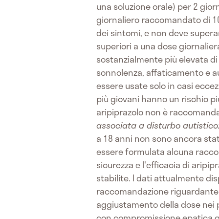
una soluzione orale) per 2 giorn
giornaliero raccomandato di 10
dei sintomi, e non deve supera
superiori a una dose giornalie
sostanzialmente più elevata di r
sonnolenza, affaticamento e au
essere usate solo in casi eccezi
più giovani hanno un rischio più
aripiprazolo non è raccomandato
associata a disturbo autistico
a 18 anni non sono ancora state
essere formulata alcuna racco
sicurezza e l'efficacia di aripi
stabilite. I dati attualmente d
raccomandazione riguardante 
aggiustamento della dose nei p
con compromissione epatica gra