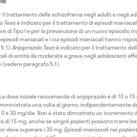
he
 il trattamento della schizofrenia negli adulti e negli ad
lo Teva
è indicato per il trattamento di episodi maniacal
are di Tipo I e per la prevenzione di un nuovo episodio 
isodi maniacali e i cui episodi maniacali hanno rispo
 5.1).
Aripiprazolo Teva
è indicato per il trattamento de
li di entità da moderata a grave negli adolescenti affett
ni (vedere paragrafo 5.1).
 La dose iniziale raccomanda di aripiprazolo è di 10 o 1
inistrata una volta al giorno, indipendentemente dai p
 e 30 mg/die. Non è stato dimostrato un incremento de
ra di 15 mg, anche se singoli pazienti possono trarre b
on deve superare i 30 mg.
Episodi maniacali nei pazient