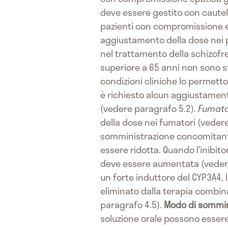
deve essere gestito con caute
pazienti con compromissione e
aggiustamento della dose nei 
nel trattamento della schizofren
superiore a 65 anni non sono st
condizioni cliniche lo permetto
è richiesto alcun aggiustamento
(vedere paragrafo 5.2).
Fumato
della dose nei fumatori (veder
somministrazione concomitante d
essere ridotta. Quando l’inibit
deve essere aumentata (veder
un forte induttore del CYP3A4,
eliminato dalla terapia combin
paragrafo 4.5).
Modo di sommin
soluzione orale possono essere 