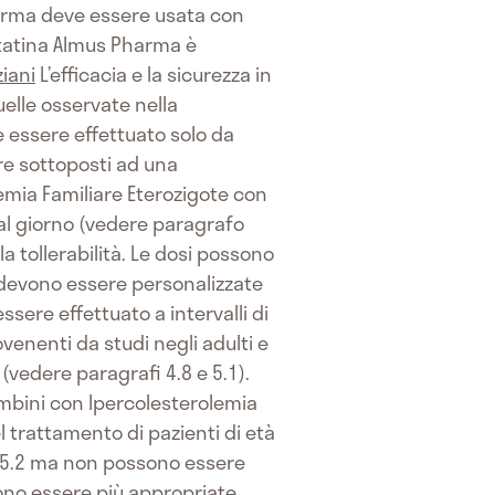
arma deve essere usata con
statina Almus Pharma è
ziani
L’efficacia e la sicurezza in
uelle osservate nella
e essere effettuato solo da
ere sottoposti ad una
lemia Familiare Eterozigote con
 al giorno (vedere paragrafo
a tollerabilità. Le dosi possono
i devono essere personalizzate
sere effettuato a intervalli di
venenti da studi negli adulti e
 (vedere paragrafi 4.8 e 5.1).
bambini con Ipercolesterolemia
l trattamento di pazienti di età
1 e 5.2 ma non possono essere
ono essere più appropriate