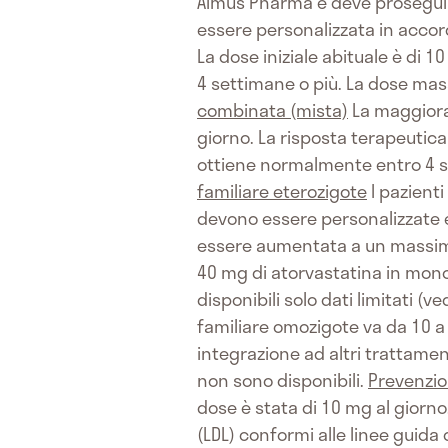
Almus Pharma e deve proseguir
essere personalizzata in accordo 
La dose iniziale abituale è di 
4 settimane o più. La dose mas
combinata (mista)
La maggiora
giorno. La risposta terapeutica
ottiene normalmente entro 4 s
familiare eterozigote
I pazient
devono essere personalizzate 
essere aumentata a un massimo 
40 mg di atorvastatina in mon
disponibili solo dati limitati (
familiare omozigote va da 10 a
integrazione ad altri trattament
non sono disponibili.
Prevenzio
dose è stata di 10 mg al giorno
(LDL) conformi alle linee guida 