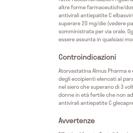
altre forme farmaceutiche/do
antivirali antiepatite C elbasv
superare 20 mg/die (vedere par
somministrata per via orale. O
essere assunta in qualsiasi mo
Controindicazioni
Atorvastatina Almus Pharma e co
degli eccipienti elencati al pa
nel siero che superano di 3 volt
donne in età fertile che non a
antivirali antiepatite C glecapr
Avvertenze