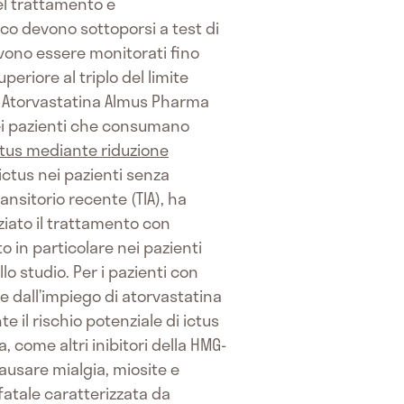
del trattamento e
co devono sottoporsi a test di
evono essere monitorati fino
eriore al triplo del limite
di Atorvastatina Almus Pharma
ei pazienti che consumano
ctus mediante riduzione
 ictus nei pazienti senza
nsitorio recente (TIA), ha
ziato il trattamento con
 in particolare nei pazienti
 studio. Per i pazienti con
e dall’impiego di atorvastatina
 il rischio potenziale di ictus
, come altri inibitori della HMG-
causare mialgia, miosite e
atale caratterizzata da