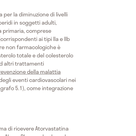
er la diminuzione di livelli
ceridi in soggetti adulti,
ia primaria, comprese
rrispondenti ai tipi IIa e IIb
sure non farmacologiche è
erolo totale e del colesterolo
d altri trattamenti
revenzione della malattia
egli eventi cardiovascolari nei
agrafo 5.1), come integrazione
ma di ricevere Atorvastatina