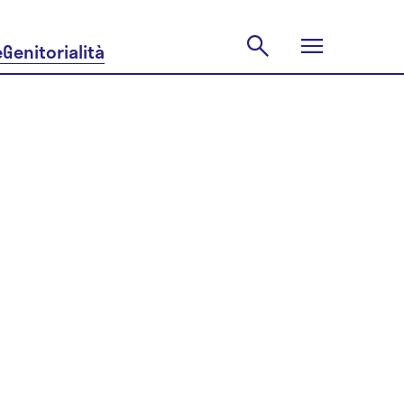
e
Genitorialità