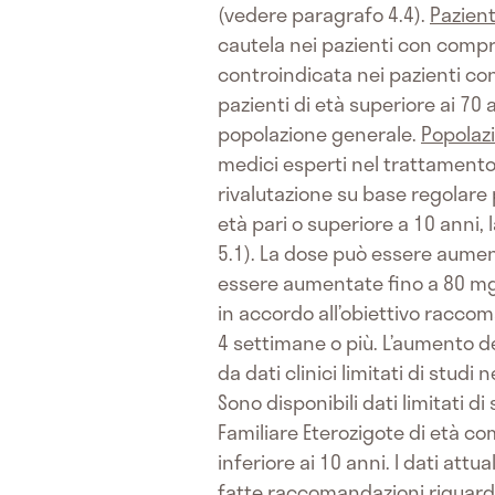
(vedere paragrafo 4.4).
Pazien
cautela nei pazienti con compr
controindicata nei pazienti co
pazienti di età superiore ai 70
popolazione generale.
Popolaz
medici esperti nel trattamento 
rivalutazione su base regolare 
età pari o superiore a 10 anni,
5.1). La dose può essere aumenta
essere aumentate fino a 80 mg a
in accordo all’obiettivo raccom
4 settimane o più. L’aumento de
da dati clinici limitati di stud
Sono disponibili dati limitati d
Familiare Eterozigote di età co
inferiore ai 10 anni. I dati att
fatte raccomandazioni riguardo