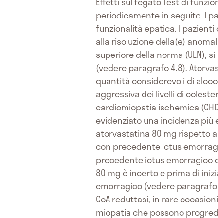
Effetti sul fegato
Test di funzio
periodicamente in seguito. I p
funzionalità epatica. I pazient
alla risoluzione della(e) anomal
superiore della norma (ULN), s
(vedere paragrafo 4.8). Atorv
quantità considerevoli di alco
aggressiva dei livelli di coleste
cardiomiopatia ischemica (CHD)
evidenziato una incidenza più e
atorvastatina 80 mg rispetto al
con precedente ictus emorragic
precedente ictus emorragico o i
80 mg è incerto e prima di iniz
emorragico (vedere paragrafo 
CoA reduttasi, in rare occasion
miopatia che possono progredir