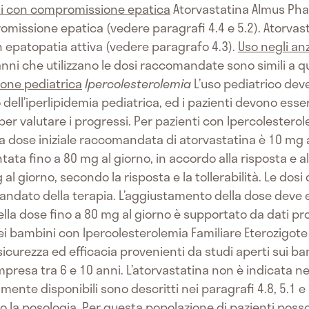
ti con compromissione epatica
Atorvastatina Almus Ph
omissione epatica (vedere paragrafi 4.4 e 5.2). Atorva
n epatopatia attiva (vedere paragrafo 4.3).
Uso negli an
 anni che utilizzano le dosi raccomandate sono simili a q
ione pediatrica
Ipercolesterolemia
L’uso pediatrico dev
dell’iperlipidemia pediatrica, ed i pazienti devono ess
per valutare i progressi. Per pazienti con Ipercolestero
 la dose iniziale raccomandata di atorvastatina è 10 mg
ta fino a 80 mg al giorno, in accordo alla risposta e all
l giorno, secondo la risposta e la tollerabilità. Le dos
andato della terapia. L’aggiustamento della dose deve es
lla dose fino a 80 mg al giorno è supportato da dati pro
i nei bambini con Ipercolesterolemia Familiare Eterozigote
i sicurezza ed efficacia provenienti da studi aperti sui 
mpresa tra 6 e 10 anni. L’atorvastatina non è indicata ne
ualmente disponibili sono descritti nei paragrafi 4.8, 5.
 la posologia. Per questa popolazione di pazienti poss