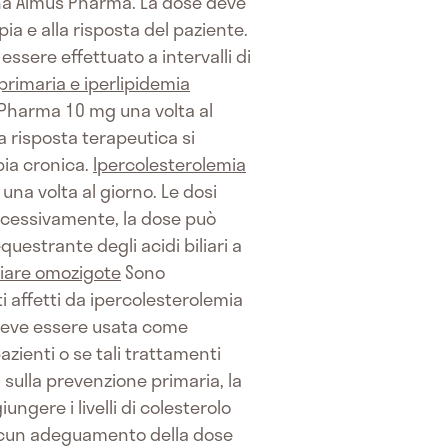
na Almus Pharma. La dose deve
pia e alla risposta del paziente.
ssere effettuato a intervalli di
primaria e iperlipidemia
 Pharma 10 mg una volta al
a risposta terapeutica si
pia cronica.
Ipercolesterolemia
na volta al giorno. Le dosi
ccessivamente, la dose può
estrante degli acidi biliari a
liare omozigote
Sono
ti affetti da ipercolesterolemia
 deve essere usata come
azienti o se tali trattamenti
sulla prevenzione primaria, la
ngere i livelli di colesterolo
lcun adeguamento della dose