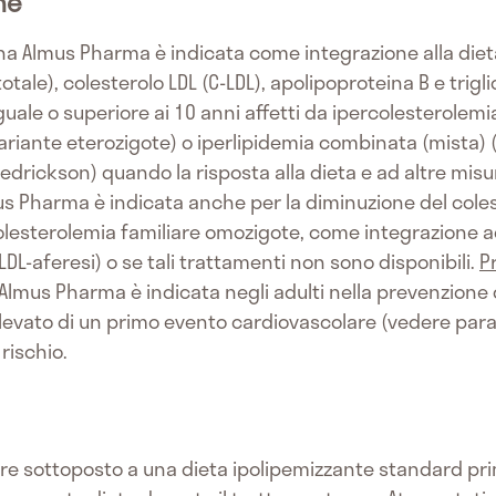
he
a Almus Pharma è indicata come integrazione alla dieta p
totale), colesterolo LDL (C-LDL), apolipoproteina B e trigli
guale o superiore ai 10 anni affetti da ipercolesterolem
riante eterozigote) o iperlipidemia combinata (mista) (co
redrickson) quando la risposta alla dieta e ad altre mi
s Pharma è indicata anche per la diminuzione del colest
rcolesterolemia familiare omozigote, come integrazione a
LDL-aferesi) o se tali trattamenti non sono disponibili.
P
Almus Pharma è indicata negli adulti nella prevenzione d
 elevato di un primo evento cardiovascolare (vedere par
 rischio.
re sottoposto a una dieta ipolipemizzante standard pri