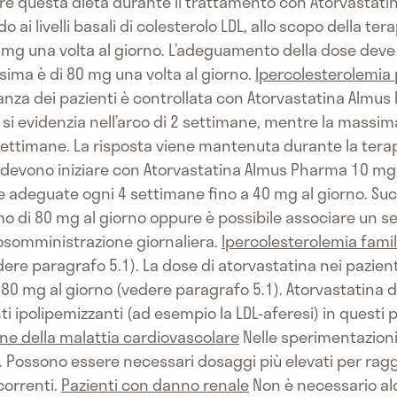
e questa dieta durante il trattamento con Atorvastati
ai livelli basali di colesterolo LDL, allo scopo della tera
10 mg una volta al giorno. L’adeguamento della dose deve e
sima è di 80 mg una volta al giorno.
Ipercolesterolemia 
nza dei pazienti è controllata con Atorvastatina Almus
 si evidenzia nell’arco di 2 settimane, mentre la massim
ettimane. La risposta viene mantenuta durante la tera
i devono iniziare con Atorvastatina Almus Pharma 10 mg u
e adeguate ogni 4 settimane fino a 40 mg al giorno. Su
di 80 mg al giorno oppure è possibile associare un sequ
osomministrazione giornaliera.
Ipercolesterolemia fami
vedere paragrafo 5.1). La dose di atorvastatina nei pazien
 80 mg al giorno (vedere paragrafo 5.1). Atorvastatina
i ipolipemizzanti (ad esempio la LDL-aferesi) in questi p
ne della malattia cardiovascolare
Nelle sperimentazioni 
. Possono essere necessari dosaggi più elevati per raggiu
correnti.
Pazienti con danno renale
Non è necessario a