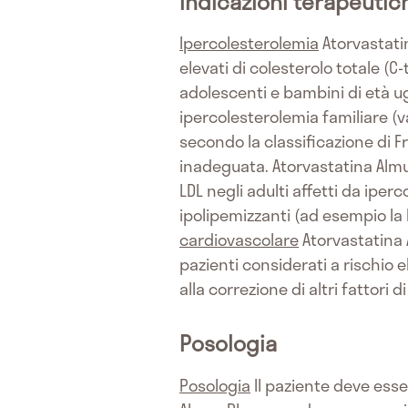
Indicazioni terapeutic
Ipercolesterolemia
Atorvastatin
elevati di colesterolo totale (C-
adolescenti e bambini di età u
ipercolesterolemia familiare (va
secondo la classificazione di F
inadeguata. Atorvastatina Almu
LDL negli adulti affetti da ipe
ipolipemizzanti (ad esempio la 
cardiovascolare
Atorvastatina 
pazienti considerati a rischio
alla correzione di altri fattori di
Posologia
Posologia
Il paziente deve esse