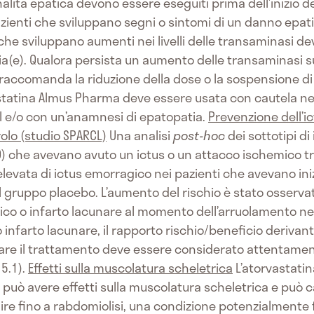
nalità epatica devono essere eseguiti prima dell’inizio 
azienti che sviluppano segni o sintomi di un danno epati
i che sviluppano aumenti nei livelli delle transaminasi d
ia(e). Qualora persista un aumento delle transaminasi sup
i raccomanda la riduzione della dose o la sospensione 
astatina Almus Pharma deve essere usata con cautela n
ol e/o con un’anamnesi di epatopatia.
Prevenzione dell’i
rolo (studio SPARCL)
Una analisi
post-hoc
dei sottotipi di
 che avevano avuto un ictus o un attacco ischemico tra
levata di ictus emorragico nei pazienti che avevano ini
 gruppo placebo. L’aumento del rischio è stato osservato
o o infarto lacunare al momento dell’arruolamento nello
nfarto lacunare, il rapporto rischio/beneficio derivant
iare il trattamento deve essere considerato attentamente
5.1).
Effetti sulla muscolatura scheletrica
L’atorvastatina
i può avere effetti sulla muscolatura scheletrica e può 
e fino a rabdomiolisi, una condizione potenzialmente f