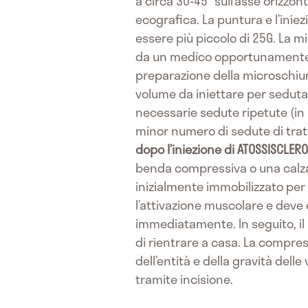
a circa 30-45° sull’asse orizzo
ecografica. La puntura e l’inie
essere più piccolo di 25G. La
da un medico opportunamente a
preparazione della microschiuma
volume da iniettare per seduta 
necessarie sedute ripetute (in 
minor numero di sedute di trat
dopo l’iniezione di ATOSSISCLER
benda compressiva o una calza 
inizialmente immobilizzato per
l’attivazione muscolare e deve
immediatamente. In seguito, il
di rientrare a casa. La compre
dell’entità e della gravità de
tramite incisione.