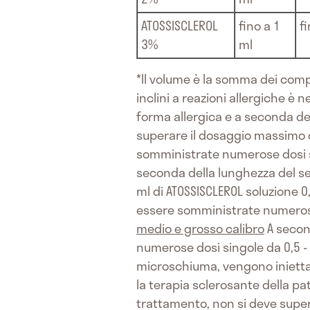
ATOSSISCLEROL
fino a 1
f
3%
ml
*Il volume è la somma dei compo
inclini a reazioni allergiche 
forma allergica e a seconda de
superare il dosaggio massimo 
somministrate numerose dosi si
seconda della lunghezza del s
ml di ATOSSISCLEROL soluzione 
essere somministrate numerose 
medio e grosso calibro
A secon
numerose dosi singole da 0,5 - 
microschiuma, vengono iniettat
la terapia sclerosante della pa
trattamento, non si deve supera