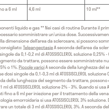
ino a 6 ml
4,6 ml
10 ml**
nenti liquido e gas ** Nei casi di routine Durante il pri
è necessario somministrare un’unica dose. Successivame
lla dimensione dell’area da sclerosare, si possono somm
consigliato:
Teleangectasie
A seconda dell’area da scle
ngole da 0,1-0,2 ml di ATOSSISCLEROL soluzione 0,25% -
egmento da trattare, possono essere somministrate num
0,5% o 1%.
Piccole varici
A seconda della lunghezza del 
dosi singole da 0,1-0,3 ml di ATOSSISCLEROL soluzione 
da della lunghezza del segmento da trattare, possono
1 ml di ATOSSISCLEROL soluzione 2% - 3%. Quando si usa 
i fino a 6 ml per iniezione per il trattamento della ve
tologia emorroidaria si usa ATOSSISCLEROL 3% soluzione. 
re un totale di 3 ml di ATOSSISCLEROL 3%. A seconda del