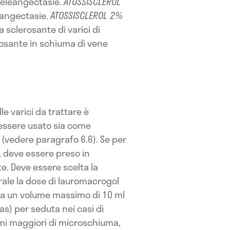
i teleangectasie.
ATOSSISCLEROL
leangectasie.
ATOSSISCLEROL 2%
 sclerosante di varici di
rosante in schiuma di vene
e varici da trattare è
 essere usato sia come
(vedere paragrafo 6.6). Se per
, deve essere preso in
te. Deve essere scelta la
rale la dose di lauromacrogol
da un volume massimo di 10 ml
s) per seduta nei casi di
umi maggiori di microschiuma,