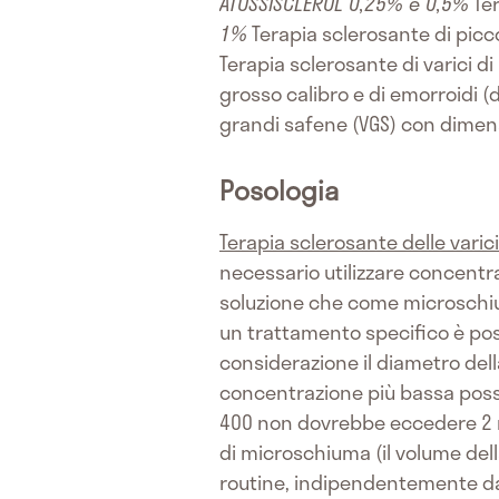
ATOSSISCLEROL 0,25% e 0,5%
Ter
1%
Terapia sclerosante di picco
Terapia sclerosante di varici d
grosso calibro e di emorroidi 
grandi safene (VGS) con dimen
Posologia
Terapia sclerosante delle varici 
necessario utilizzare concentr
soluzione che come microschium
un trattamento specifico è poss
considerazione il diametro dell
concentrazione più bassa poss
400 non dovrebbe eccedere 2 m
di microschiuma (il volume del
routine, indipendentemente dal