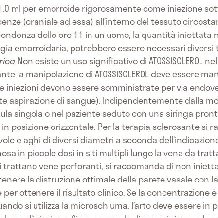
1,0 ml per emorroide rigorosamente come iniezione s
cenze (craniale ad essa) all’interno del tessuto circosta
ondenza delle ore 11 in un uomo, la quantità iniettata 
ia emorroidaria, potrebbero essere necessari diversi tr
rica
Non esiste un uso significativo di ATOSSISCLEROL ne
nte la manipolazione di ATOSSISCLEROL deve essere ma
le iniezioni devono essere somministrate per via endoven
mite aspirazione di sangue). Indipendentemente dalla mo
la singola o nel paziente seduto con una siringa pronta p
o in posizione orizzontale. Per la terapia sclerosante si
le e aghi di diversi diametri a seconda dell’indicazion
a in piccole dosi in siti multipli lungo la vena da trat
trattano vene perforanti, si raccomanda di non inietta
ottenere la distruzione ottimale della parete vasale con 
per ottenere il risultato clinico. Se la concentrazione è
Quando si utilizza la microschiuma, l’arto deve essere in 