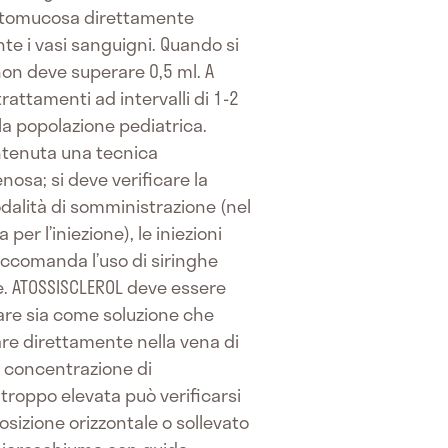
ottomucosa direttamente
nte i vasi sanguigni. Quando si
non deve superare 0,5 ml. A
attamenti ad intervalli di 1-2
lla popolazione pediatrica.
ntenuta una tecnica
osa; si deve verificare la
dalità di somministrazione (nel
er l’iniezione), le iniezioni
 raccomanda l’uso di siringhe
e. ATOSSISCLEROL deve essere
tare sia come soluzione che
re direttamente nella vena di
la concentrazione di
 troppo elevata può verificarsi
posizione orizzontale o sollevato