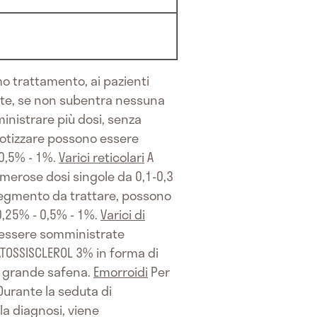
mo trattamento, ai pazienti
nte, se non subentra nessuna
inistrare più dosi, senza
rotizzare possono essere
 0,5% - 1%.
Varici reticolari
A
erose dosi singole da 0,1-0,3
segmento da trattare, possono
0,25% - 0,5% - 1%.
Varici di
 essere somministrate
ATOSSISCLEROL 3% in forma di
na grande safena.
Emorroidi
Per
Durante la seduta di
la diagnosi, viene