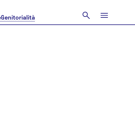
e
Genitorialità