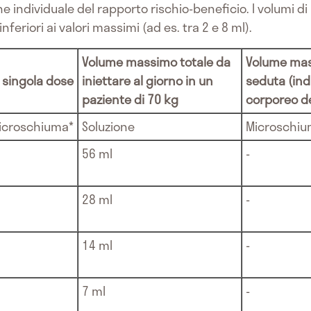
 individuale del rapporto rischio-beneficio. I volumi di
feriori ai valori massimi (ad es. tra 2 e 8 ml).
Volume massimo totale da
Volume mass
 singola dose
iniettare al giorno in un
seduta (in
paziente di 70 kg
corporeo de
icroschiuma*
Soluzione
Microschiu
56 ml
-
28 ml
-
14 ml
-
7 ml
-