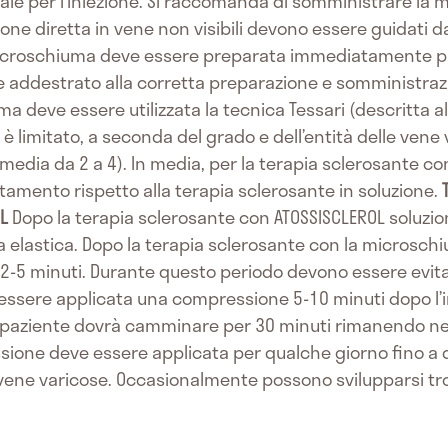
ntale per l’iniezione. Si raccomanda di somministrare l
zione diretta in vene non visibili devono essere guidati 
 microschiuma deve essere preparata immediatamente p
ddestrato alla corretta preparazione e somministrazi
 deve essere utilizzata la tecnica Tessari (descritta al 
è limitato, a seconda del grado e dell’entità delle vene
media da 2 a 4). In media, per la terapia sclerosante c
tamento rispetto alla terapia sclerosante in soluzione.
OL
Dopo la terapia sclerosante con ATOSSISCLEROL soluzi
elastica. Dopo la terapia sclerosante con la microschiu
 2-5 minuti. Durante questo periodo devono essere evita
 essere applicata una compressione 5-10 minuti dopo l’i
 paziente dovrà camminare per 30 minuti rimanendo nei
ssione deve essere applicata per qualche giorno fino a
lle vene varicose. Occasionalmente possono svilupparsi 