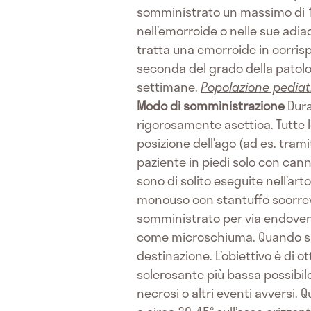
somministrato un massimo di 
nell’emorroide o nelle sue adia
tratta una emorroide in corrisp
seconda del grado della patolog
settimane.
Popolazione pediat
Modo di somministrazione
Dura
rigorosamente asettica. Tutte 
posizione dell’ago (ad es. tra
paziente in piedi solo con cannu
sono di solito eseguite nell’art
monouso con stantuffo scorrevo
somministrato per via endovenos
come microschiuma. Quando si 
destinazione. L’obiettivo è di 
sclerosante più bassa possibile 
necrosi o altri eventi avversi. 