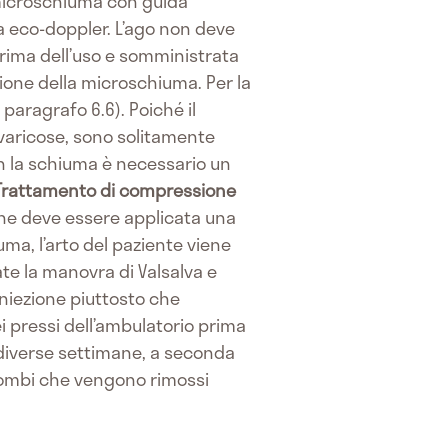
a microschiuma con guida
da eco-doppler. L’ago non deve
rima dell’uso e somministrata
one della microschiuma. Per la
paragrafo 6.6). Poiché il
 varicose, sono solitamente
on la schiuma è necessario un
Trattamento di compressione
one deve essere applicata una
ma, l’arto del paziente viene
te la manovra di Valsalva e
niezione piuttosto che
 pressi dell’ambulatorio prima
 diverse settimane, a seconda
trombi che vengono rimossi