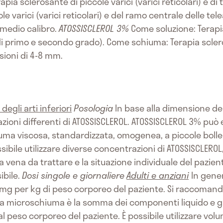
apia sclerosante di piccole varici (varici reticolari) e d
le varici (varici reticolari) e del ramo centrale delle te
i medio calibro.
ATOSSISCLEROL 3%
Come soluzione: Terapia
(di primo e secondo grado). Come schiuma: Terapia scle
sioni di 4-8 mm.
degli arti inferiori
Posologia
In base alla dimensione dell
azioni differenti di ATOSSISCLEROL. ATOSSISCLEROL 3% può
a viscosa, standardizzata, omogenea, a piccole bolle 
ibile utilizzare diverse concentrazioni di ATOSSISCLEROL
a vena da trattare e la situazione individuale del pazien
ibile.
Dosi singole e giornaliere
Adulti e anziani
In gene
g per kg di peso corporeo del paziente. Si raccoman
la microschiuma è la somma dei componenti liquido e ga
 peso corporeo del paziente. È possibile utilizzare vol