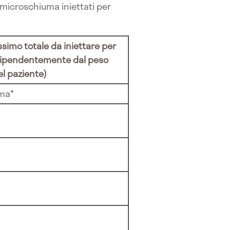
 microschiuma iniettati per
imo totale da iniettare per
dipendentemente dal peso
l paziente)
ma*