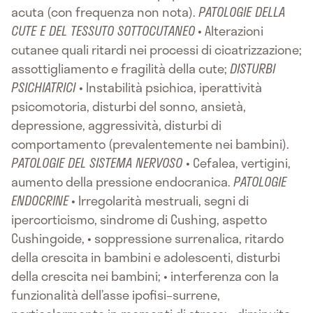
acuta (con frequenza non nota).
PATOLOGIE DELLA
CUTE E DEL TESSUTO SOTTOCUTANEO
• Alterazioni
cutanee quali ritardi nei processi di cicatrizzazione;
assottigliamento e fragilità della cute;
DISTURBI
PSICHIATRICI
• Instabilità psichica, iperattività
psicomotoria, disturbi del sonno, ansietà,
depressione, aggressività, disturbi di
comportamento (prevalentemente nei bambini).
PATOLOGIE DEL SISTEMA NERVOSO
• Cefalea, vertigini,
aumento della pressione endocranica.
PATOLOGIE
ENDOCRINE
• Irregolarità mestruali, segni di
ipercorticismo, sindrome di Cushing, aspetto
Cushingoide, • soppressione surrenalica, ritardo
della crescita in bambini e adolescenti, disturbi
della crescita nei bambini; • interferenza con la
funzionalità dell’asse ipofisi–surrene,