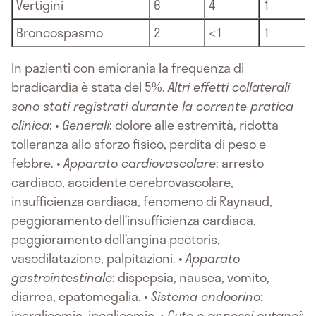
Vertigini
6
4
1
Broncospasmo
2
<1
1
In pazienti con emicrania la frequenza di
bradicardia è stata del 5%.
Altri effetti collaterali
sono stati registrati durante la corrente pratica
clinica
: •
Generali
: dolore alle estremità, ridotta
tolleranza allo sforzo fisico, perdita di peso e
febbre. •
Apparato cardiovascolare
: arresto
cardiaco, accidente cerebrovascolare,
insufficienza cardiaca, fenomeno di Raynaud,
peggioramento dell’insufficienza cardiaca,
peggioramento dell’angina pectoris,
vasodilatazione, palpitazioni. •
Apparato
gastrointestinale
: dispepsia, nausea, vomito,
diarrea, epatomegalia. •
Sistema endocrino
:
iperglicemia, ipoglicemia. •
Cute e annessi cutanei
: