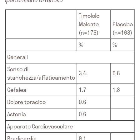
Ipertensione arteriosa
Timololo
Maleate
Placebo
(n=176)
(n=168)
%
%
Generali
Senso di
3.4
0.6
stanchezza/affaticamento
Cefalea
1.7
1.8
Dolore toracico
0.6
Astenia
0.6
Apparato Cardiovascolare
Bradicardia
9.1