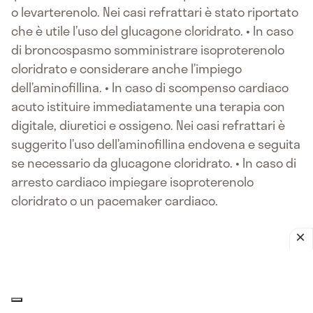
o levarterenolo. Nei casi refrattari è stato riportato
che è utile l’uso del glucagone cloridrato. • In caso
di broncospasmo somministrare isoproterenolo
cloridrato e considerare anche l’impiego
dell’aminofillina. • In caso di scompenso cardiaco
acuto istituire immediatamente una terapia con
digitale, diuretici e ossigeno. Nei casi refrattari è
suggerito l’uso dell’aminofillina endovena e seguita
se necessario da glucagone cloridrato. • In caso di
arresto cardiaco impiegare isoproterenolo
cloridrato o un pacemaker cardiaco.
Le informazioni pubblicate in questa pagina riportano
informazioni farmaceutiche (Foglietto Illustrativo e
Caratteristiche principali del Farmaco), sono da intendersi a solo