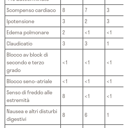
Scompenso cardiaco
8
7
3
Ipotensione
3
2
3
Edema polmonare
2
<1
<1
Claudicatio
3
3
1
Blocco av block di
secondo e terzo
<1
<1
<1
grado
Blocco seno–atriale
<1
<1
<1
Senso di freddo alle
8
<1
<1
estremità
Nausea e altri disturbi
8
6
1
digestivi