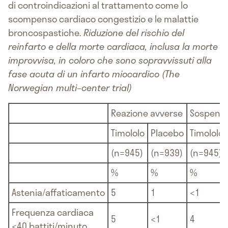
di controindicazioni al trattamento come lo
scompenso cardiaco congestizio e le malattie
broncospastiche.
Riduzione del rischio del
reinfarto e della morte cardiaca, inclusa la morte
improvvisa, in coloro che sono sopravvissuti alla
fase acuta di un infarto miocardico (The
Norwegian multi–center trial)
Reazione avverse
Sospens
Timololo
Placebo
Timololo
(n=945)
(n=939)
(n=945)
%
%
%
Astenia/affaticamento
5
1
<1
Frequenza cardiaca
5
<1
4
<40 battiti/minuto