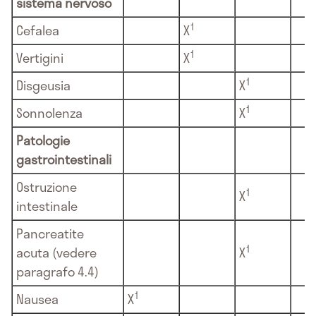
sistema nervoso
1
Cefalea
X
1
Vertigini
X
1
Disgeusia
X
1
Sonnolenza
X
Patologie
gastrointestinali
Ostruzione
1
X
intestinale
Pancreatite
1
acuta (vedere
X
paragrafo 4.4)
1
Nausea
X