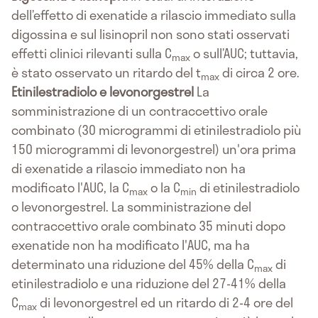
dell’effetto di exenatide a rilascio immediato sulla
digossina e sul lisinopril non sono stati osservati
effetti clinici rilevanti sulla C
o sull’AUC; tuttavia,
max
è stato osservato un ritardo del t
di circa 2 ore.
max
Etinilestradiolo e levonorgestrel
La
somministrazione di un contraccettivo orale
combinato (30 microgrammi di etinilestradiolo più
150 microgrammi di levonorgestrel) un'ora prima
di exenatide a rilascio immediato non ha
modificato l'AUC, la C
o la C
di etinilestradiolo
max
min
o levonorgestrel. La somministrazione del
contraccettivo orale combinato 35 minuti dopo
exenatide non ha modificato l'AUC, ma ha
determinato una riduzione del 45% della C
di
max
etinilestradiolo e una riduzione del 27-41% della
C
di levonorgestrel ed un ritardo di 2-4 ore del
max