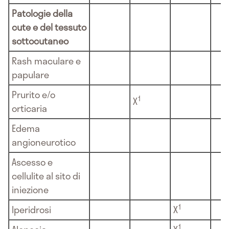
Patologie della
cute e del tessuto
sottocutaneo
Rash maculare e
papulare
Prurito e/o
1
X
orticaria
Edema
angioneurotico
Ascesso e
cellulite al sito di
iniezione
1
Iperidrosi
X
1