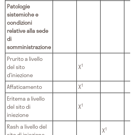
Patologie
sistemiche e
condizioni
relative alla sede
di
somministrazione
Prurito a livello
1
del sito
X
d’iniezione
1
Affaticamento
X
Eritema a livello
1
del sito di
X
iniezione
Rash a livello del
1
X
sito di iniezione