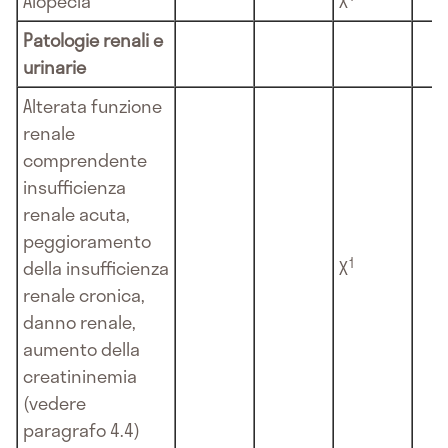
Alopecia
X
Patologie renali e
urinarie
Alterata funzione
renale
comprendente
insufficienza
renale acuta,
peggioramento
1
della insufficienza
X
renale cronica,
danno renale,
aumento della
creatininemia
(vedere
paragrafo 4.4)