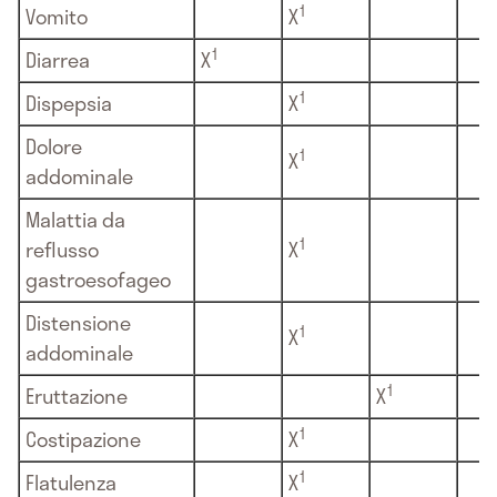
1
Vomito
X
1
Diarrea
X
1
Dispepsia
X
Dolore
1
X
addominale
Malattia da
1
reflusso
X
gastroesofageo
Distensione
1
X
addominale
1
Eruttazione
X
1
Costipazione
X
1
Flatulenza
X