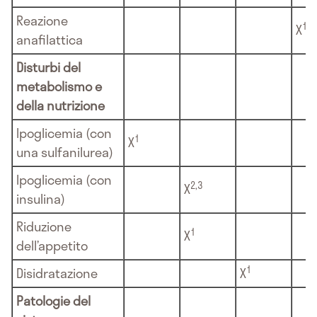
Reazione
1
X
anafilattica
Disturbi del
metabolismo e
della nutrizione
Ipoglicemia (con
1
X
una sulfanilurea)
Ipoglicemia (con
2,3
X
insulina)
Riduzione
1
X
dell’appetito
1
Disidratazione
X
Patologie del