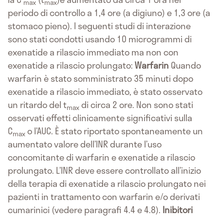
max
max
periodo di controllo a 1,4 ore (a digiuno) e 1,3 ore (a
stomaco pieno). I seguenti studi di interazione
sono stati condotti usando 10 microgrammi di
exenatide a rilascio immediato ma non con
exenatide a rilascio prolungato:
Warfarin
Quando
warfarin è stato somministrato 35 minuti dopo
exenatide a rilascio immediato, è stato osservato
un ritardo del t
di circa 2 ore. Non sono stati
max
osservati effetti clinicamente significativi sulla
C
o l’AUC. È stato riportato spontaneamente un
max
aumentato valore dell’INR durante l’uso
concomitante di warfarin e exenatide a rilascio
prolungato. L’INR deve essere controllato all’inizio
della terapia di exenatide a rilascio prolungato nei
pazienti in trattamento con warfarin e/o derivati
cumarinici (vedere paragrafi 4.4 e 4.8).
Inibitori