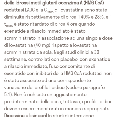
della Idrossi metil glutaril coenzima A (HMG CoA)
reduttasi
L’AUC e la C
di lovastatina sono state
max
diminuite rispettivamente di circa il 40% e 28%, e il
t
è stato ritardato di circa 4 ore quando
max
exenatide a rilascio immediato è stato
somministrato in associazione ad una singola dose
di lovastatina (40 mg) rispetto a lovastatina
somministrata da sola. Negli studi clinici a 30
settimane, controllati con placebo, con exenatide
a rilascio immediato, l’uso concomitante di
exenatide con inibitori della HMG CoA reduttasi non
è stato associato ad una corrispondente
variazione del profilo lipidico (vedere paragrafo
5.1). Non è richiesto un aggiustamento
predeterminato della dose; tuttavia, i profili lipidici
devono essere monitorati in maniera appropriata.
Digossina e lisinopril
In studi di interazione