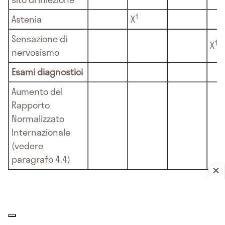
1
Astenia
X
Sensazione di
1
X
nervosismo
Esami diagnostici
Aumento del
Rapporto
Normalizzato
Internazionale
(vedere
paragrafo 4.4)
1
Incidenza basata su dodici studi di efficacia e
sicurezza a lungo termine completati con
exenatide a rilascio prolungato n=2868 totale