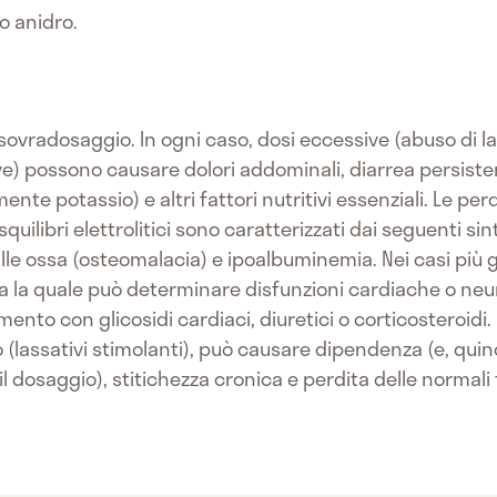
o anidro.
i sovradosaggio. In ogni caso, dosi eccessive (abuso di l
ve) possono causare dolori addominali, diarrea persis
nte potassio) e altri fattori nutritivi essenziali. Le perdit
quilibri elettrolitici sono caratterizzati dai seguenti sin
le ossa (osteomalacia) e ipoalbuminemia. Nei casi più gr
a la quale può determinare disfunzioni cardiache o ne
to con glicosidi cardiaci, diuretici o corticosteroidi. L
 (lassativi stimolanti), può causare dipendenza (e, quind
osaggio), stitichezza cronica e perdita delle normali f