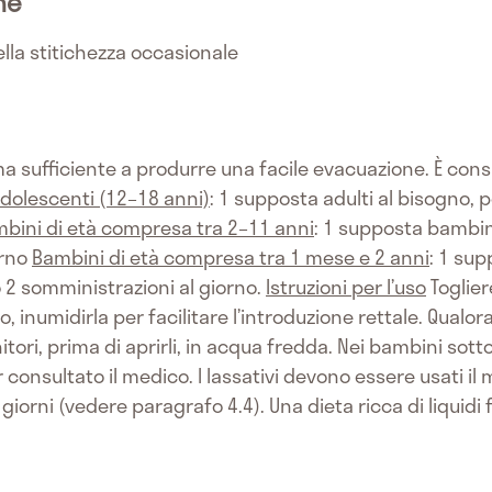
he
lla stitichezza occasionale
a sufficiente a produrre una facile evacuazione. È consi
adolescenti (12–18 anni)
: 1 supposta adulti al bisogno, 
bini di età compresa tra 2–11 anni
: 1 supposta bambin
orno
Bambini di età compresa tra 1 mese e 2 anni
: 1 sup
 2 somministrazioni al giorno.
Istruzioni per l’uso
Toglier
, inumidirla per facilitare l’introduzione rettale. Qualo
ori, prima di aprirli, in acqua fredda. Nei bambini sotto
r consultato il medico. I lassativi devono essere usati
giorni (vedere paragrafo 4.4). Una dieta ricca di liquidi f