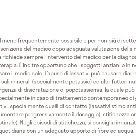
il meno frequentemente possibile e per non più di sette g
scrizione del medico dopo adeguata valutazione del sing
e richiede sempre l’intervento del medico per la diagnos
terapia. È inoltre opportuno che i soggetti anziani o in 
sare il medicinale. L’abuso di lassativi può causare diar
li minerali (specialmente potassio) ed altri fattori nutri
sorgenza di disidratazione o ipopotassiemia, la quale pu
ecialmente in caso di trattamento contemporaneo di gli
ativi, specialmente quelli di contatto (lassativi stimola
aumentare progressivamente il dosaggio), stitichezza cr
stinale). Negli episodi di stitichezza, si consiglia innanz
quotidiana con un adeguato apporto di fibre ed acqua. Q