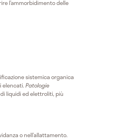
orire l’ammorbidimento delle
ssificazione sistemica organica
i elencati.
Patologie
liquidi ed elettroliti, più
vidanza o nell’allattamento.