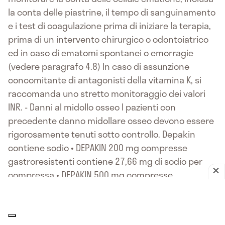
la conta delle piastrine, il tempo di sanguinamento
e i test di coagulazione prima di iniziare la terapia,
prima di un intervento chirurgico o odontoiatrico
ed in caso di ematomi spontanei o emorragie
(vedere paragrafo 4.8) In caso di assunzione
concomitante di antagonisti della vitamina K, si
raccomanda uno stretto monitoraggio dei valori
INR. - Danni al midollo osseo I pazienti con
precedente danno midollare osseo devono essere
rigorosamente tenuti sotto controllo. Depakin
contiene sodio • DEPAKIN 200 mg compresse
gastroresistenti contiene 27,66 mg di sodio per
compressa • DEPAKIN 500 mg compresse
gastroresistenti contiene 69,16 mg di sodio per
compressa • DEPAKIN 200 mg/ml soluzione orale
contiene 27,66 mg di sodio per ml di soluzione Da