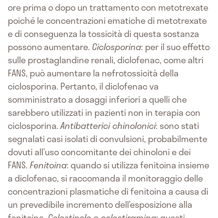
ore prima o dopo un trattamento con metotrexate
poiché le concentrazioni ematiche di metotrexate
e di conseguenza la tossicità di questa sostanza
possono aumentare.
Ciclosporina
: per il suo effetto
sulle prostaglandine renali, diclofenac, come altri
FANS, può aumentare la nefrotossicità della
ciclosporina. Pertanto, il diclofenac va
somministrato a dosaggi inferiori a quelli che
sarebbero utilizzati in pazienti non in terapia con
ciclosporina.
Antibatterici chinolonici
: sono stati
segnalati casi isolati di convulsioni, probabilmente
dovuti all’uso concomitante dei chinoloni e dei
FANS.
Fenitoina
: quando si utilizza fenitoina insieme
a diclofenac, si raccomanda il monitoraggio delle
concentrazioni plasmatiche di fenitoina a causa di
un prevedibile incremento dell’esposizione alla
fenitoina.
Colestipolo e colestiramina
: questi