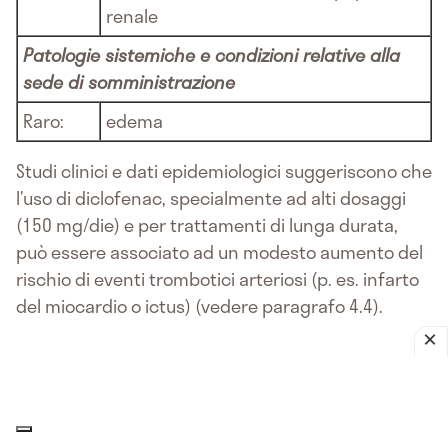
renale
Patologie sistemiche e condizioni relative alla
sede di somministrazione
Raro:
edema
Studi clinici e dati epidemiologici suggeriscono che
l’uso di diclofenac, specialmente ad alti dosaggi
(150 mg/die) e per trattamenti di lunga durata,
può essere associato ad un modesto aumento del
rischio di eventi trombotici arteriosi (p. es. infarto
del miocardio o ictus) (vedere paragrafo 4.4).
Gravidanza e allattamento
Gravidanza
L’inibizione della sintesi di
prostaglandine può interessare negativamente la