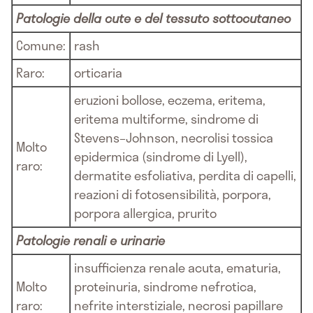
Patologie della cute e del tessuto sottocutaneo
Comune:
rash
Raro:
orticaria
eruzioni bollose, eczema, eritema,
eritema multiforme, sindrome di
Stevens–Johnson, necrolisi tossica
Molto
epidermica (sindrome di Lyell),
raro:
dermatite esfoliativa, perdita di capelli,
reazioni di fotosensibilità, porpora,
porpora allergica, prurito
Patologie renali e urinarie
insufficienza renale acuta, ematuria,
Molto
proteinuria, sindrome nefrotica,
raro:
nefrite interstiziale, necrosi papillare