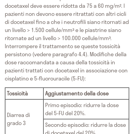
docetaxel deve essere ridotta da 75 a 60 mg/m². I
pazienti non devono essere ritrattati con altri cicli
di docetaxel fino a che i neutrofili siano ritornati ad
un livello > 1.500 cellule/mm³ e le piastrine siano
ritornate ad un livello > 100.000 cellule/mm³.
Interrompere il trattamento se queste tossicità
persistono (vedere paragrafo 4.4). Modifiche della
dose raccomandata a causa della tossicità in
pazienti trattati con docetaxel in associazione con
cisplatino e 5-fluorouracile (5-FU):
Tossicità
Aggiustamento della dose
Primo episodio: ridurre la dose
del 5-FU del 20%.
Diarrea di
grado 3
Secondo episodio: ridurre la dose
di docetaxel del 20%.