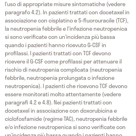
l’uso di appropriate misure sintomatiche (vedere
paragrafo 4.2). In pazienti trattati con docetaxel in
associazione con cisplatino e 5-fluorouracile (TCF),
la neutropenia febbrile e l'infezione neutropenica
si sono verificate con un’incidenza più bassa
quando i pazienti hanno ricevuto G-CSF in
profilassi. I pazienti trattati con TCF devono
ricevere il G-CSF come profilassi per attenuare il
rischio di neutropenia complicata (neutropenia
febbrile, neutropenia prolungata o infezione
neutropenica). I pazienti che ricevono TCF devono
essere monitorati molto attentamente (vedere
paragrafi 4.2 e 4.8). Nei pazienti trattati con
docetaxel in associazione con doxorubicina e
ciclofosfamide (regime TAC), neutropenia febbrile
e/o infezione neutropenica si sono verificate con
un’incidenza più bassa quando i pazienti hanno