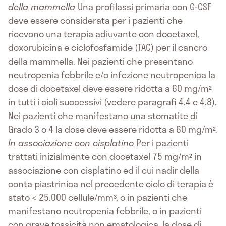
della mammella
Una profilassi primaria con G-CSF
deve essere considerata per i pazienti che
ricevono una terapia adiuvante con docetaxel,
doxorubicina e ciclofosfamide (TAC) per il cancro
della mammella. Nei pazienti che presentano
neutropenia febbrile e/o infezione neutropenica la
dose di docetaxel deve essere ridotta a 60 mg/m²
in tutti i cicli successivi (vedere paragrafi 4.4 e 4.8).
Nei pazienti che manifestano una stomatite di
Grado 3 o 4 la dose deve essere ridotta a 60 mg/m².
In associazione con cisplatino
Per i pazienti
trattati inizialmente con docetaxel 75 mg/m² in
associazione con cisplatino ed il cui nadir della
conta piastrinica nel precedente ciclo di terapia è
stato < 25.000 cellule/mm³, o in pazienti che
manifestano neutropenia febbrile, o in pazienti
con grave tossicità non ematologica, la dose di