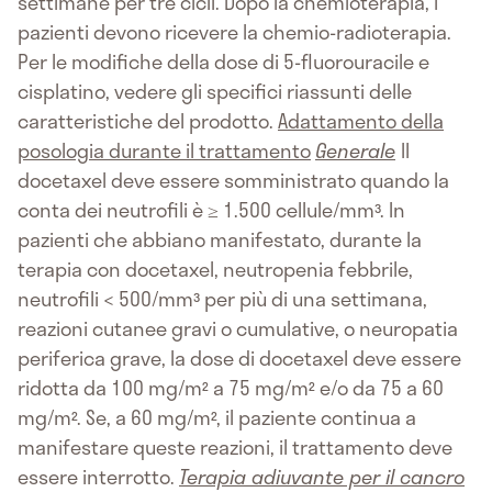
settimane per tre cicli. Dopo la chemioterapia, i
pazienti devono ricevere la chemio-radioterapia.
Per le modifiche della dose di 5-fluorouracile e
cisplatino, vedere gli specifici riassunti delle
caratteristiche del prodotto.
Adattamento della
posologia durante il trattamento
Generale
Il
docetaxel deve essere somministrato quando la
conta dei neutrofili è ≥ 1.500 cellule/mm³. In
pazienti che abbiano manifestato, durante la
terapia con docetaxel, neutropenia febbrile,
neutrofili < 500/mm³ per più di una settimana,
reazioni cutanee gravi o cumulative, o neuropatia
periferica grave, la dose di docetaxel deve essere
ridotta da 100 mg/m² a 75 mg/m² e/o da 75 a 60
mg/m². Se, a 60 mg/m², il paziente continua a
manifestare queste reazioni, il trattamento deve
essere interrotto.
Terapia adiuvante per il cancro