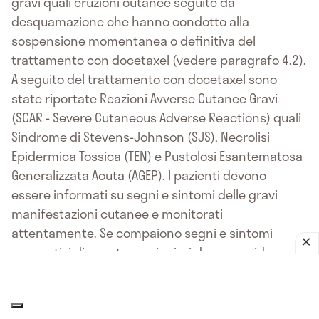
gravi quali eruzioni cutanee seguite da
desquamazione che hanno condotto alla
sospensione momentanea o definitiva del
trattamento con docetaxel (vedere paragrafo 4.2).
A seguito del trattamento con docetaxel sono
state riportate Reazioni Avverse Cutanee Gravi
(SCAR - Severe Cutaneous Adverse Reactions) quali
Sindrome di Stevens-Johnson (SJS), Necrolisi
Epidermica Tossica (TEN) e Pustolosi Esantematosa
Generalizzata Acuta (AGEP). I pazienti devono
essere informati su segni e sintomi delle gravi
manifestazioni cutanee e monitorati
attentamente. Se compaiono segni e sintomi
suggestivi di queste reazioni, si deve considerare
l’interruzione di docetaxel.
Ritenzione di liquidi
I
pazienti con grave ritenzione di liquidi, come
versamento pleurico, pericardico e ascite, devono