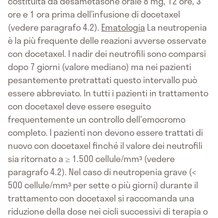
costituita da desametasone orale 8 mg, 12 ore, 3
ore e 1 ora prima dell’infusione di docetaxel
(vedere paragrafo 4.2).
Ematologia
La neutropenia
è la più frequente delle reazioni avverse osservate
con docetaxel. I nadir dei neutrofili sono comparsi
dopo 7 giorni (valore mediano) ma nei pazienti
pesantemente pretrattati questo intervallo può
essere abbreviato. In tutti i pazienti in trattamento
con docetaxel deve essere eseguito
frequentemente un controllo dell'emocromo
completo. I pazienti non devono essere trattati di
nuovo con docetaxel finché il valore dei neutrofili
sia ritornato a ≥ 1.500 cellule/mm³ (vedere
paragrafo 4.2). Nel caso di neutropenia grave (<
500 cellule/mm³ per sette o più giorni) durante il
trattamento con docetaxel si raccomanda una
riduzione della dose nei cicli successivi di terapia o