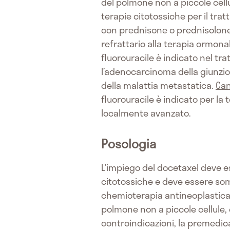
del polmone non a piccole cell
terapie citotossiche per il tra
con prednisone o prednisolone 
refrattario alla terapia ormona
fluorouracile è indicato nel t
l’adenocarcinoma della giunzi
della malattia metastatica.
Can
fluorouracile è indicato per la
localmente avanzato.
Posologia
L’impiego del docetaxel deve es
citotossiche e deve essere som
chemioterapia antineoplastica
polmone non a piccole cellule,
controindicazioni, la premedic