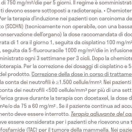
di 750 mg/m²/die per 5 giorni. Il regime è somministrato
nti devono essere sottoposti a radioterapia. • Chemiote
er la terapia d’induzione nei pazienti con carcinoma dell
 (SCCHN) (tecnicamente non operabile, con una bassa 
 conservazione dell’organo) la dose raccomandata di do
ta di 1 ora il giorno 1, seguita da cisplatino 100 mg/m²
 seguita da 5-fluorouracile 1000 mg/m²/die in infusione
inistrato ogni 3 settimane per 3 cicli. Dopo la chemiote
erapia. Per la correzione dei dosaggi di cisplatino e 5-f
 del prodotto.
Correzione della dose in corso di trattam
 conta dei neutrofili è ≥1.500 cellule/mm³. Nei pazien
onta dei neutrofili <500 cellule/mm³ per più di una set
ferica grave durante la terapia con docetaxel, la dose 
e/o da 75 a 60 mg/m² . Se il paziente continua ad accus
mento deve essere interrotto.
Terapia adiuvante del c
deve essere considerata per i pazienti che ricevono una
ofosfamide (TAC) per il tumore della mammella. Nei paz