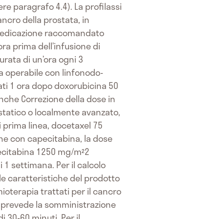
re paragrafo 4.4). La profilassi
ancro della prostata, in
emedicazione raccomandato
ra prima dell’infusione di
rata di un’ora ogni 3
a operabile con linfonodo-
ati 1 ora dopo doxorubicina 50
nche Correzione della dose in
statico o localmente avanzato,
 prima linea, docetaxel 75
ne con capecitabina, la dose
ecitabina 1250 mg/m²2
 1 settimana. Per il calcolo
le caratteristiche del prodotto
ioterapia trattati per il cancro
l prevede la somministrazione
30-60 minuti. Per il