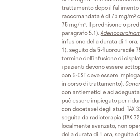
trattamento dopo il fallimento
raccomandata è di 75 mg/m² 
75 mg/m². Il prednisone o pred
paragrafo 5.1).
Adenocarcinom
infusione della durata di 1 ora
1), seguito da 5-fluorouracile 
termine dell’infusione di cispla
i pazienti devono essere sotto
con G-CSF deve essere impiegat
in corso di trattamento).
Cancr
con antiemetici e ad adeguata i
può essere impiegato per ridurre
con docetaxel degli studi TAX 3
seguita da radioterapia (TAX 32
localmente avanzato, non oper
della durata di 1 ora, seguita d