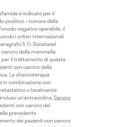
famide è indicato per il
o-positivo. • tumore della
onodo negativo operabile, il
ondo i criteri internazionali
 paragrafo 5.1). Docetaxel
on cancro della mammella
per il trattamento di questa
zienti con cancro della
sica. La chemioterapia
oz in combinazione con
 metastatico o localmente
incluso un’antraciclina.
Cancro
azienti con cancro del
della precedente
tamento dei pazienti con cancro