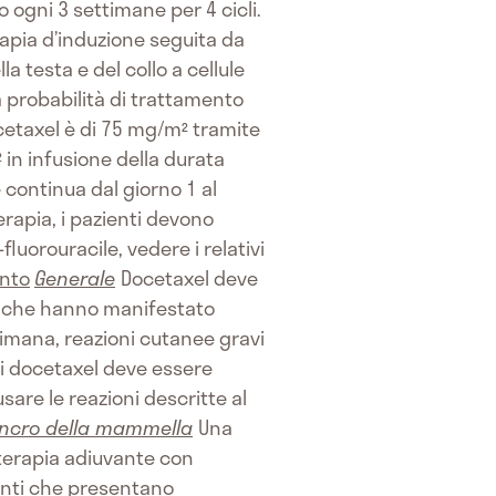
 ogni 3 settimane per 4 cicli.
rapia d’induzione seguita da
a testa e del collo a cellule
probabilità di trattamento
cetaxel è di 75 mg/m² tramite
 in infusione della durata
 continua dal giorno 1 al
rapia, i pazienti devono
luorouracile, vedere i relativi
ento
Generale
Docetaxel deve
ti che hanno manifestato
timana, reazioni cutanee gravi
di docetaxel deve essere
are le reazioni descritte al
ancro della mammella
Una
 terapia adiuvante con
ienti che presentano