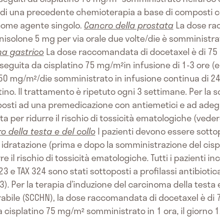
 di una precedente chemioterapia a base di composti co
come agente singolo.
Cancro della prostata
La dose ra
nisolone 5 mg per via orale due volte/die è somministr
a gastrico
La dose raccomandata di docetaxel è di 7
, seguita da cisplatino 75 mg/m²in infusione di 1-3 ore 
750 mg/m²/die somministrato in infusione continua di 24 o
tino. Il trattamento è ripetuto ogni 3 settimane. Per la 
posti ad una premedicazione con antiemetici e ad adegua
a per ridurre il rischio di tossicità ematologiche (vede
o della testa e del collo
I pazienti devono essere sott
dratazione (prima e dopo la somministrazione del cispla
 il rischio di tossicità ematologiche. Tutti i pazienti in
23 e TAX 324 sono stati sottoposti a profilassi antibioti
3). Per la terapia d’induzione del carcinoma della testa 
abile (SCCHN), la dose raccomandata di docetaxel è di
a cisplatino 75 mg/m² somministrato in 1 ora, il giorno 1