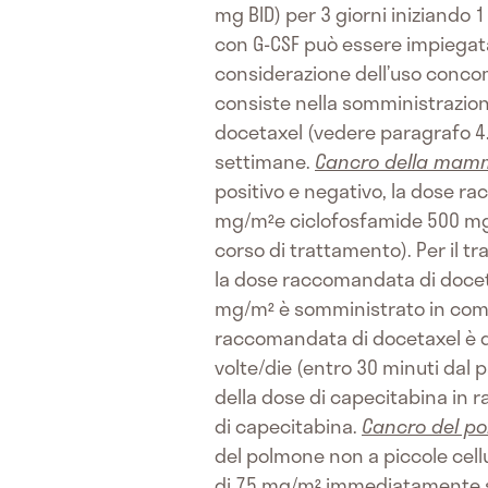
mg BID) per 3 giorni iniziando 
con G-CSF può essere impiegata p
considerazione dell’uso conco
consiste nella somministrazione
docetaxel (vedere paragrafo 4.
settimane.
Cancro della mam
positivo e negativo, la dose r
mg/m²e ciclofosfamide 500 mg/m
corso di trattamento). Per il 
la dose raccomandata di doceta
mg/m² è somministrato in comb
raccomandata di docetaxel è 
volte/die (entro 30 minuti dal 
della dose di capecitabina in r
di capecitabina.
Cancro del po
del polmone non a piccole cell
di 75 mg/m² immediatamente seg