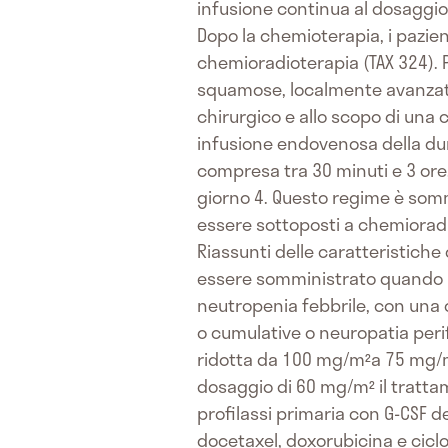
infusione continua al dosaggio 
Dopo la chemioterapia, i pazie
chemioradioterapia (TAX 324). P
squamose, localmente avanzato
chirurgico e allo scopo di una
infusione endovenosa della dura
compresa tra 30 minuti e 3 ore,
giorno 4. Questo regime è somm
essere sottoposti a chemioradiot
Riassunti delle caratteristiche
essere somministrato quando la
neutropenia febbrile, con una c
o cumulative o neuropatia peri
ridotta da 100 mg/m²a 75 mg/m²
dosaggio di 60 mg/m² il tratta
profilassi primaria con G-CSF 
docetaxel, doxorubicina e cicl