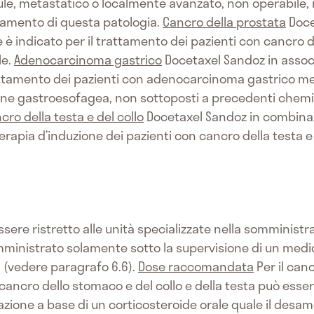
ule, metastatico o localmente avanzato, non operabile,
ttamento di questa patologia.
Cancro della prostata
Doce
è indicato per il trattamento dei pazienti con cancro d
le.
Adenocarcinoma gastrico
Docetaxel Sandoz in associ
rattamento dei pazienti con adenocarcinoma gastrico met
one gastroesofagea, non sottoposti a precedenti chemi
cro della testa e del collo
Docetaxel Sandoz in combinaz
 terapia d’induzione dei pazienti con cancro della testa 
sere ristretto alle unità specializzate nella somminist
ministrato solamente sotto la supervisione di un medico
 (vedere paragrafo 6.6).
Dose raccomandata
Per il can
 cancro dello stomaco e del collo e della testa può esse
azione a base di un corticosteroide orale quale il desa