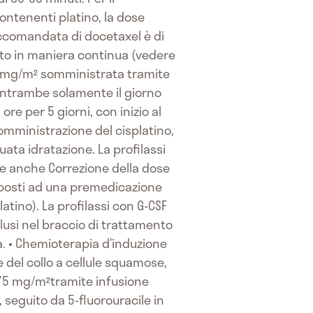
ntenenti platino, la dose
ccomandata di docetaxel è di
ato in maniera continua (vedere
5 mg/m² somministrata tramite
(entrambe solamente il giorno
re per 5 giorni, con inizio al
somministrazione del cisplatino,
ta idratazione. La profilassi
re anche Correzione della dose
oposti ad una premedicazione
tino). La profilassi con G-CSF
clusi nel braccio di trattamento
ca. • Chemioterapia d’induzione
e del collo a cellule squamose,
 75 mg/m²tramite infusione
, seguito da 5-fluorouracile in