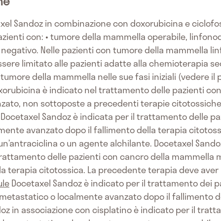
he
el Sandoz in combinazione con doxorubicina e ciclofos
zienti con: • tumore della mammella operabile, linfonod
egativo. Nelle pazienti con tumore della mammella linf
re limitato alle pazienti adatte alla chemioterapia sec
 tumore della mammella nelle sue fasi iniziali (vedere il
orubicina è indicato nel trattamento delle pazienti c
ato, non sottoposte a precedenti terapie citotossiche 
Docetaxel Sandoz è indicata per il trattamento delle pa
nte avanzato dopo il fallimento della terapia citotos
un’antraciclina o un agente alchilante. Docetaxel Sand
 trattamento delle pazienti con cancro della mammella
la terapia citotossica. La precedente terapia deve aver 
ule
Docetaxel Sandoz è indicato per il trattamento dei p
 metastatico o localmente avanzato dopo il fallimento 
z in associazione con cisplatino è indicato per il trat