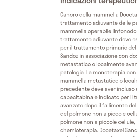
Indicazioni terapeutic
Cancro della mammella
Docetax
trattamento adiuvante delle pa
mammella operabile linfonodo n
trattamento adiuvante deve esse
per il trattamento primario del
Sandoz in associazione con dox
metastatico o localmente avanz
patologia. La monoterapia con 
mammella metastatico o localme
precedente deve aver incluso 
capecitabina è indicato per il
avanzato dopo il fallimento del
del polmone non a piccole cell
polmone non a piccole cellule,
chemioterapia. Docetaxel Sando