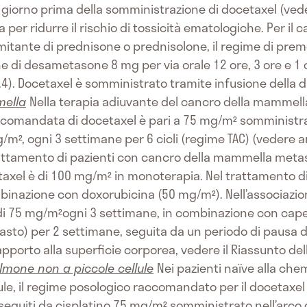
1 giorno prima della somministrazione di docetaxel (vede
er ridurre il rischio di tossicità ematologiche. Per il c
mitante di prednisone o prednisolone, il regime di pr
 di desametasone 8 mg per via orale 12 ore, 3 ore e 1 o
4). Docetaxel è somministrato tramite infusione della du
mella
Nella terapia adiuvante del cancro della mammell
accomandata di docetaxel è pari a 75 mg/m² somministr
², ogni 3 settimane per 6 cicli (regime TAC) (vedere a
trattamento di pazienti con cancro della mammella meta
xel è di 100 mg/m² in monoterapia. Nel trattamento di
inazione con doxorubicina (50 mg/m²). Nell’associazio
di 75 mg/m²ogni 3 settimane, in combinazione con cap
pasto) per 2 settimane, seguita da un periodo di pausa di
apporto alla superficie corporea, vedere il Riassunto del
lmone non a piccole cellule
Nei pazienti naïve alla chem
ule, il regime posologico raccomandato per il docetaxe
uiti da cisplatino 75 mg/m² somministrato nell’arco di 