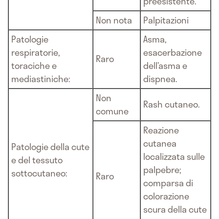
preesistente.
Non nota
Palpitazioni
Patologie
Asma,
respiratorie,
esacerbazione
Raro
toraciche e
dell’asma e
mediastiniche:
dispnea.
Non
Rash cutaneo.
comune
Reazione
cutanea
Patologie della cute
localizzata sulle
e del tessuto
palpebre;
sottocutaneo:
Raro
comparsa di
colorazione
scura della cute