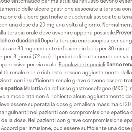
in modo sintomatico per malattia da reflusso devono esse
ttamento delle ulcere gastriche associate a terapia con 
venzione di ulcere gastriche e duodenali associate a terap
i con una dose da 20 mg una volta al giorno. Normalmen
alla terapia orale deve avvenire appena possibile.
Preven
iche e duodenali
Dopo la terapia endoscopica per san
strare 80 mg mediante infusione in bolo per 30 minuti,
per 3 giorni (72 ore). Il periodo di trattamento per vi
oppressiva per via orale.
Popolazioni speciali
Danno ren
ità renale non è richiesto nessun aggiustamento della 
pazienti con insufficienza renale grave devono essere tra
e epatica
Malattia da reflusso gastroesofageo (MRGE): n
ve a moderata non è richiesto alcun aggiustamento dell
ve essere superata la dose giornaliera massima di 20
 sanguinanti: nei pazienti con compromissione epatica 
della dose. Nei pazienti con grave compromissione epati
 Accord per infusione, può essere sufficiente una dose