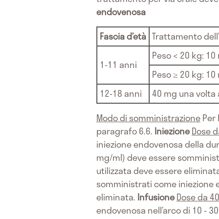
endovenosa
Fascia d’età
Trattamento dell
Peso < 20 kg: 10
1-11 anni
Peso ≥ 20 kg: 10
12-18 anni
40 mg una volta 
Modo di somministrazione
Per 
paragrafo 6.6.
Iniezione
Dose d
iniezione endovenosa della dur
mg/ml) deve essere somministr
utilizzata deve essere eliminat
somministrati come iniezione e
eliminata.
Infusione
Dose da 4
endovenosa nell’arco di 10 - 30