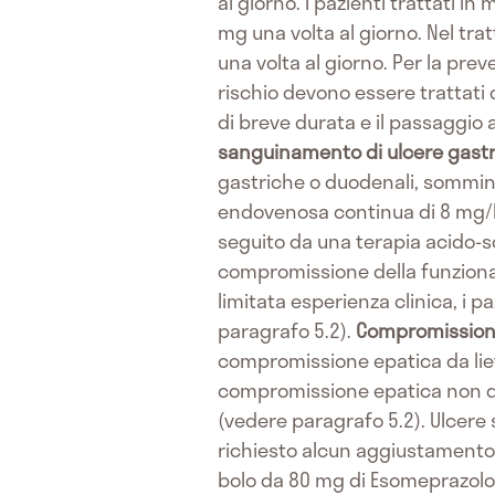
al giorno. I pazienti trattati 
mg una volta al giorno. Nel tra
una volta al giorno. Per la pre
rischio devono essere trattat
di breve durata e il passaggio 
sanguinamento di ulcere gastr
gastriche o duodenali, sommini
endovenosa continua di 8 mg/h 
seguito da una terapia acido-s
compromissione della funzional
limitata esperienza clinica, i 
paragrafo 5.2).
Compromission
compromissione epatica da lie
compromissione epatica non de
(vedere paragrafo 5.2). Ulcere
richiesto alcun aggiustamento 
bolo da 80 mg di Esomeprazolo