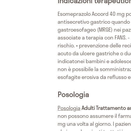
Indicazioni terapeutic
Esomeprazolo Accord 40 mg polve
antisecretivo gastrico quando l
gastroesofageo (MRGE) nei pazie
associate a terapia con FANS. -
rischio. • prevenzione delle 
acuto da ulcere gastriche o du
indicatonei bambini e adolesce
non è possibile la somministra
esofagite erosiva da reflusso e/
Posologia
Posologia
Adulti
Trattamento an
non possono assumere il farma
mg una volta al giorno. I pazi