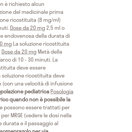
n è richiesto alcun
tuzione del medicinale prima
ione ricostituita (8 mg/ml)
uti.
Dose da 20 mg
2,5 ml o
ne endovenosa della durata di
40 mg
La soluzione ricostituita
.
Dose da 20 mg
Metà della
rco di 10 - 30 minuti. La
stituita deve essere
 soluzione ricostituita deve
(con una velocità di infusione
polazione pediatrica
Posologia
ico quando non è possibile la
e possono essere trattati per
per MRGE (vedere le dosi nella
 durata e il passaggio al
someprazolo per via