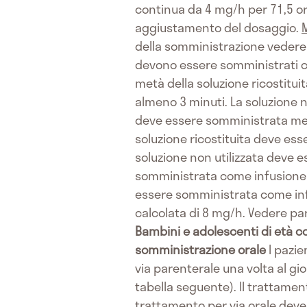
continua da 4 mg/h per 71,5 or
aggiustamento del dosaggio.
della somministrazione vedere
devono essere somministrati c
metà della soluzione ricostitu
almeno 3 minuti. La soluzione n
deve essere somministrata med
soluzione ricostituita deve es
soluzione non utilizzata deve e
somministrata come infusione
essere somministrata come inf
calcolata di 8 mg/h. Vedere para
Bambini e adolescenti di età c
somministrazione orale
I pazie
via parenterale una volta al g
tabella seguente). Il trattame
trattamento per via orale deve 