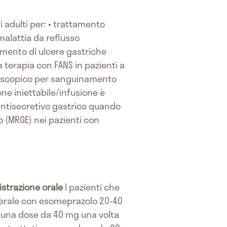
 adulti per: • trattamento
malattia da reflusso
tamento di ulcere gastriche
 terapia con FANS in pazienti a
doscopico per sanguinamento
ne iniettabile/infusione è
antisecretivo gastrico quando
o (MRGE) nei pazienti con
strazione orale
I pazienti che
terale con esomeprazolo 20-40
n una dose da 40 mg una volta