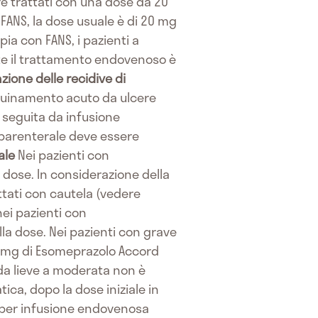
re trattati con una dose da 20
FANS, la dose usuale è di 20 mg
ia con FANS, i pazienti a
te il trattamento endovenoso è
zione delle recidive di
guinamento acuto da ulcere
 seguita da infusione
a parenterale deve essere
ale
Nei pazienti con
dose. In considerazione della
ttati con cautela (vedere
ei pazienti con
a dose. Nei pazienti con grave
 mg di Esomeprazolo Accord
da lieve a moderata non è
ca, dopo la dose iniziale in
 per infusione endovenosa