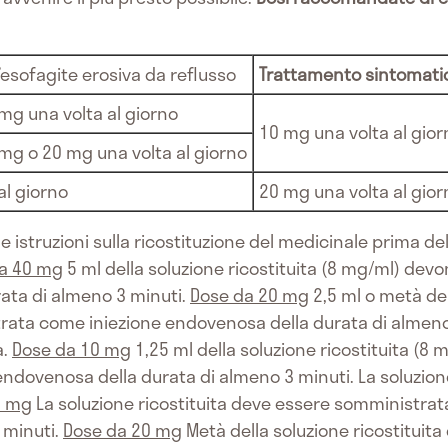
’esofagite erosiva da reflusso
Trattamento sintomatic
 mg una volta al giorno
10 mg una volta al gior
 mg o 20 mg una volta al giorno
al giorno
20 mg una volta al gior
le istruzioni sulla ricostituzione del medicinale prima 
a 40 mg
5 ml della soluzione ricostituita (8 mg/ml) de
ata di almeno 3 minuti.
Dose da 20 mg
2,5 ml o metà del
ata come iniezione endovenosa della durata di almeno 
a.
Dose da 10 mg
1,25 ml della soluzione ricostituita (8
ndovenosa della durata di almeno 3 minuti. La soluzion
0 mg
La soluzione ricostituita deve essere somministra
 minuti.
Dose da 20 mg
Metà della soluzione ricostituit