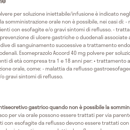
he
re per soluzione iniettabile/infusione è indicato negli
a somministrazione orale non è possibile, nei casi di: - 
nti con esofagite e/o gravi sintomi di reflusso. - trat
 prevenzione di ulcere gastriche o duodenali associate a
recidive di sanguinamento successive a trattamento en
odenali. Esomeprazolo Accord 40 mg polvere per soluzio
nti di età compresa tra 1 e 18 anni per: • trattamento 
zione orale, come: - malattia da reflusso gastroesofage
o gravi sintomi di reflusso.
tisecretivo gastrico quando non è possibile la sommini
co per via orale possono essere trattati per via paren
enti con esofagite da reflusso devono essere trattati co