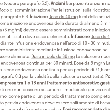
e (vedere paragrafo 5.2).
Anziani
Nei pazienti anziani no
Modo di somministrazione
Per le istruzioni sulla ricosti
 paragrafo 6.6.
Iniezione
Dose da 40 mg
5 ml della soluz
ome iniezione endovenosa della durata di almeno 3 min
ita (8 mg/ml) devono essere somministrati come iniezio
on utilizzata deve essere eliminata.
Infusione
Dose da 
iante infusione endovenosa nell’arco di 10 - 30 minuti
sere somministrata mediante infusione endovenosa nell’a
ssere eliminata.
Dose in bolo da 80 mg
La soluzione rico
 endovenosa continua per 30 minuti.
Dose da 8 mg/h
La
usione endovenosa continua per un periodo di 71,5 ore 
grafo 6.3 per la validità della soluzione ricostituita).
Po
ompresa tra 1 e 18 anni
Trattamento antisecretivo gastr
nti che non possono assumere il medicinale per via oral
iorno, come parte di un periodo di trattamento completo 
nto per via endovenosa deve essere solitamente di breve
avvenire il più presto possibile.
Dosi raccomandate di e