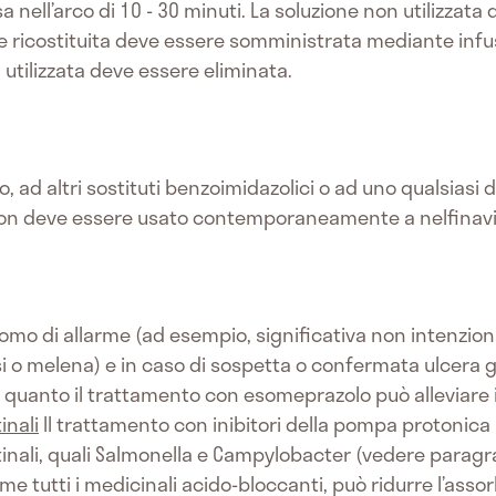
ell’arco di 10 - 30 minuti. La soluzione non utilizzata
e ricostituita deve essere somministrata mediante infu
 utilizzata deve essere eliminata.
vo, ad altri sostituti benzoimidazolici o ad uno qualsiasi d
on deve essere usato contemporaneamente a nelfinavir
tomo di allarme (ad esempio, significativa non intenzion
i o melena) e in caso di sospetta o confermata ulcera g
 quanto il trattamento con esomeprazolo può alleviare i 
inali
Il trattamento con inibitori della pompa protonic
stinali, quali Salmonella e Campylobacter (vedere paragr
e tutti i medicinali acido-bloccanti, può ridurre l’asso