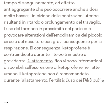
tempo di sanguinamento, ed effetto
antiaggregante che può occorrere anche a dosi
molto basse; - inibizione delle contrazioni uterine
risultanti in ritardo o prolungamento del travaglio.
L’uso del farmaco in prossimità del parto può
provocare alterazioni dell’emodinamica del piccolo
circolo del nascituro con gravi conseguenze per la
respirazione. Di conseguenza, ketoprofene è
controindicato durante il terzo trimestre di
gravidanza.
Allattamento
: Non vi sono informazioni
disponibili sull’escrezione di ketoprofene nel latte
umano. Il ketoprofene non è raccomandato
durante l’allattamento.
Fertilità
: L’uso dei FANS può
compromettere la fertilità femminile e non è
raccomandato nelle donne che intendano iniziare
una gravidanza. Nelle donne che hanno problemi
di fertilità o che sono sottoposte a indagini sulla