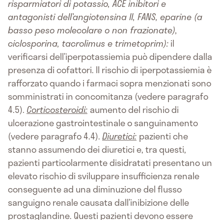
risparmiatori di potassio, ACE inibitori e
antagonisti dell’angiotensina II, FANS, eparine (a
basso peso molecolare o non frazionate),
ciclosporina, tacrolimus e trimetoprim):
il
verificarsi dell’iperpotassiemia può dipendere dalla
presenza di cofattori. Il rischio di iperpotassiemia è
rafforzato quando i farmaci sopra menzionati sono
somministrati in concomitanza (vedere paragrafo
4.5).
Corticosteroidi:
aumento del rischio di
ulcerazione gastrointestinale o sanguinamento
(vedere paragrafo 4.4).
Diuretici:
pazienti che
stanno assumendo dei diuretici e, tra questi,
pazienti particolarmente disidratati presentano un
elevato rischio di sviluppare insufficienza renale
conseguente ad una diminuzione del flusso
sanguigno renale causata dall’inibizione delle
prostaglandine. Questi pazienti devono essere