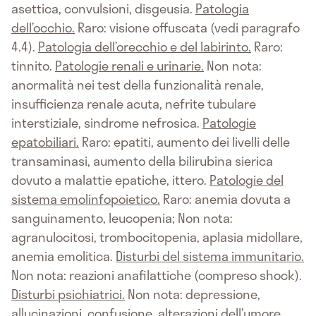
asettica, convulsioni, disgeusia.
Patologia
dell’occhio.
Raro: visione offuscata (vedi paragrafo
4.4).
Patologia dell’orecchio e del labirinto.
Raro:
tinnito.
Patologie renali e urinarie.
Non nota:
anormalità nei test della funzionalità renale,
insufficienza renale acuta, nefrite tubulare
interstiziale, sindrome nefrosica.
Patologie
epatobiliari.
Raro: epatiti, aumento dei livelli delle
transaminasi, aumento della bilirubina sierica
dovuto a malattie epatiche, ittero.
Patologie del
sistema emolinfopoietico.
Raro: anemia dovuta a
sanguinamento, leucopenia; Non nota:
agranulocitosi, trombocitopenia, aplasia midollare,
anemia emolitica.
Disturbi del sistema immunitario.
Non nota: reazioni anafilattiche (compreso shock).
Disturbi psichiatrici.
Non nota: depressione,
allucinazioni, confusione, alterazioni dell’umore.