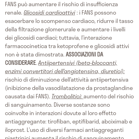
FANS può aumentare il rischio di insufficienza
renale.
Glicosidi cardioattivi
: i FANS possono
esacerbare lo scompenso cardiaco, ridurre il tasso
della filtrazione glomerurale e aumentare i livelli
dei glicosidi cardiaci; tuttavia, l’interazione
farmacocinetica tra ketoprofene e glicosidi attivi
non è stata dimostrata.
ASSOCIAZIONI DA
CONSIDERARE
.
Antiipertensivi (beta-bloccanti,
enzimi convertitori dell’angiotensina, diuretici):
rischio di diminuzione dell’attività antiipertensiva
(inibizione della vasodilatazione da prostaglandine
causata dai FANS).
Trombolitici:
aumento del rischio
di sanguinamento. Diverse sostanze sono
coinvolte in interazioni dovute al loro effetto
antiaggregante: tirofiban, eptifibarid, abciximab e
iloprost. L’uso di diversi farmaci antiaggreganti
piastrinici aumenta il rischio di sanguinamento.