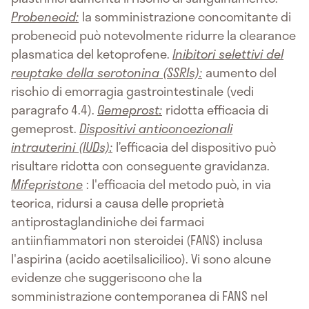
Probenecid:
la somministrazione concomitante di
probenecid può notevolmente ridurre la clearance
plasmatica del ketoprofene.
Inibitori selettivi del
reuptake della serotonina (SSRIs):
aumento del
rischio di emorragia gastrointestinale (vedi
paragrafo 4.4).
Gemeprost:
ridotta efficacia di
gemeprost.
Dispositivi anticoncezionali
intrauterini (IUDs):
l’efficacia del dispositivo può
risultare ridotta con conseguente gravidanza.
Mifepristone
: l'efficacia del metodo può, in via
teorica, ridursi a causa delle proprietà
antiprostaglandiniche dei farmaci
antiinfiammatori non steroidei (FANS) inclusa
l'aspirina (acido acetilsalicilico). Vi sono alcune
evidenze che suggeriscono che la
somministrazione contemporanea di FANS nel