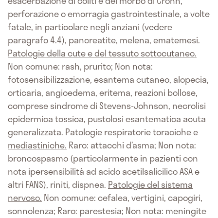
esacerbazione di coliti e del morbo di Crohn,
perforazione o emorragia gastrointestinale, a volte
fatale, in particolare negli anziani (vedere
paragrafo 4.4), pancreatite, melena, ematemesi.
Patologie della cute e del tessuto sottocutaneo.
Non comune: rash, prurito; Non nota:
fotosensibilizzazione, esantema cutaneo, alopecia,
orticaria, angioedema, eritema, reazioni bollose,
comprese sindrome di Stevens-Johnson, necrolisi
epidermica tossica, pustolosi esantematica acuta
generalizzata.
Patologie respiratorie toraciche e
mediastiniche.
Raro: attacchi d’asma; Non nota:
broncospasmo (particolarmente in pazienti con
nota ipersensibilità ad acido acetilsalicilico ASA e
altri FANS), riniti, dispnea.
Patologie del sistema
nervoso.
Non comune: cefalea, vertigini, capogiri,
sonnolenza; Raro: parestesia; Non nota: meningite