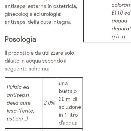
coloran
antisepsi esterna in ostetricia,
E110 ed
ginecologia ed urologia;
acqua
antisepsi della cute integra.
depura
q.b. a
Posologia
Il prodotto è da utilizzare solo
diluito in acqua secondo il
seguente schema:
una
Pulizia ed
busta o
antisepsi
20 ml di
della cute
2,0%
soluzione
lesa (ferite,
in 1 litro
ustioni...)
d’acqua