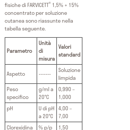
®
fisiche di FARVICETT
1,5% + 15%
concentrato per soluzione
cutanea sono riassunte nella
tabella seguente.
Unità
Valori
Parametro
di
standard
misura
Soluzione
Aspetto
-------
limpida
Peso
g/ml a
0,990 –
specifico
20°C
1,000
pH
U di pH
4,00 –
a 20°C
7,00
Clorexidina
% p/p
1,50