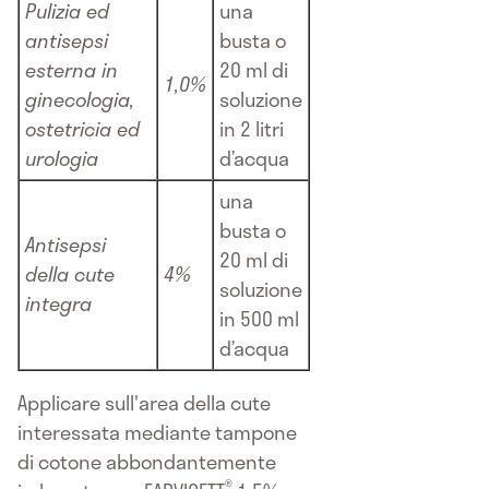
Pulizia ed
una
antisepsi
busta o
esterna in
20 ml di
1,0%
ginecologia,
soluzione
ostetricia ed
in 2 litri
urologia
d’acqua
una
busta o
Antisepsi
20 ml di
della cute
4%
soluzione
integra
in 500 ml
d’acqua
Applicare sull'area della cute
interessata mediante tampone
di cotone abbondantemente
®