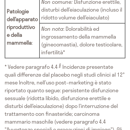
Non comune:
Disfunzione erettile,
disturbi dell’eiaculazione (incluso il
Patologie
ridotto volume dell’eiaculato)
dell’apparato
riproduttivo
Non nota
: Dolorabilità ed
e della
ingrossamento della mammella
mammella
:
(ginecomastia), dolore testicolare,
infertilità*
§
* Vedere paragrafo 4.4
Incidenze presentate
quali differenze dal placebo negli studi clinici al 12°
mese Inoltre, nell’uso post–marketing è stato
riportato quanto segue: persistente disfunzione
sessuale (ridotta libido, disfunzione erettile e
disturbi dell’eiaculazione) dopo l’interruzione del
trattamento con finasteride; carcinoma
mammario maschile (vedere paragrafo 4.4
"Avvertenze speciali e precauzioni di impiego"). Gli