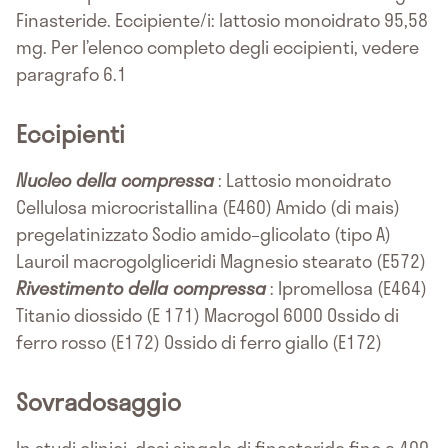
Finasteride. Eccipiente/i: lattosio monoidrato 95,58
mg. Per l’elenco completo degli eccipienti, vedere
paragrafo 6.1
Eccipienti
Nucleo della compressa
: Lattosio monoidrato
Cellulosa microcristallina (E460) Amido (di mais)
pregelatinizzato Sodio amido–glicolato (tipo A)
Lauroil macrogolgliceridi Magnesio stearato (E572)
Rivestimento della compressa
: Ipromellosa (E464)
Titanio diossido (E 171) Macrogol 6000 Ossido di
ferro rosso (E172) Ossido di ferro giallo (E172)
Sovradosaggio
In studi clinici, dosi singole di finasteride fino a 400