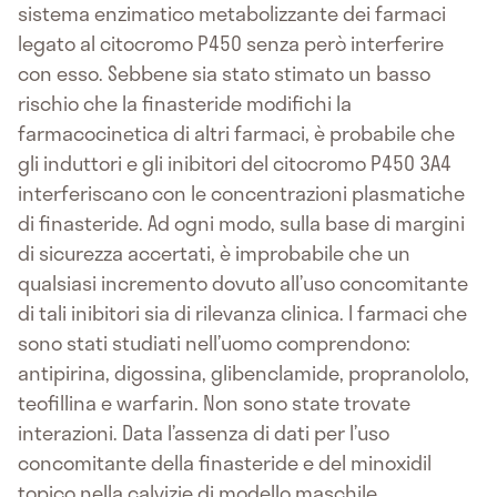
sistema enzimatico metabolizzante dei farmaci
legato al citocromo P450 senza però interferire
con esso. Sebbene sia stato stimato un basso
rischio che la finasteride modifichi la
farmacocinetica di altri farmaci, è probabile che
gli induttori e gli inibitori del citocromo P450 3A4
interferiscano con le concentrazioni plasmatiche
di finasteride. Ad ogni modo, sulla base di margini
di sicurezza accertati, è improbabile che un
qualsiasi incremento dovuto all’uso concomitante
di tali inibitori sia di rilevanza clinica. I farmaci che
sono stati studiati nell’uomo comprendono:
antipirina, digossina, glibenclamide, propranololo,
teofillina e warfarin. Non sono state trovate
interazioni. Data l’assenza di dati per l’uso
concomitante della finasteride e del minoxidil
topico nella calvizie di modello maschile,