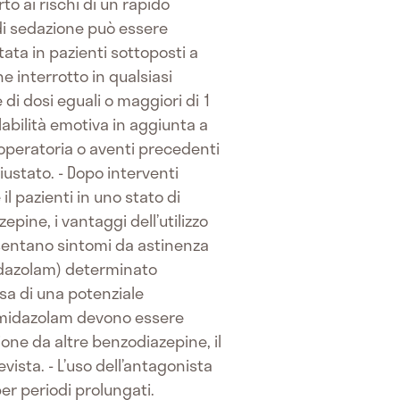
o ai rischi di un rapido
 di sedazione può essere
tata in pazienti sottoposti a
 interrotto in qualsiasi
di dosi eguali o maggiori di 1
abilità emotiva in aggiunta a
eoperatoria o aventi precedenti
ustato. - Dopo interventi
l pazienti in uno stato di
epine, i vantaggi dell’utilizzo
resentano sintomi da astinenza
idazolam) determinato
sa di una potenziale
 midazolam devono essere
one da altre benzodiazepine, il
sta. - L’uso dell’antagonista
er periodi prolungati.