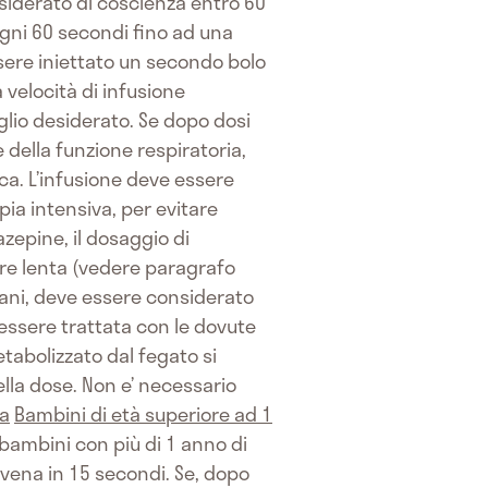
esiderato di coscienza entro 60
ogni 60 secondi fino ad una
ssere iniettato un secondo bolo
 velocità di infusione
lio desiderato. Se dopo dosi
 della funzione respiratoria,
ca. L’infusione deve essere
apia intensiva, per evitare
azepine, il dosaggio di
re lenta (vedere paragrafo
ziani, deve essere considerato
essere trattata con le dovute
tabolizzato dal fegato si
la dose. Non e’ necessario
ca
Bambini di età superiore ad 1
bambini con più di 1 anno di
vena in 15 secondi. Se, dopo