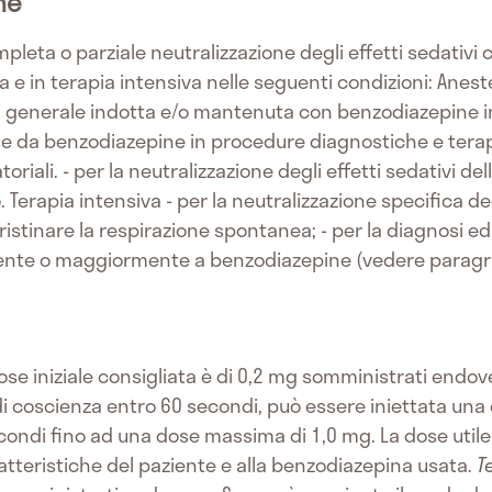
he
pleta o parziale neutralizzazione degli effetti sedativi 
ia e in terapia intensiva nelle seguenti condizioni: Aneste
ia generale indotta e/o mantenuta con benzodiazepine in 
ne da benzodiazepine in procedure diagnostiche e terap
oriali. - per la neutralizzazione degli effetti sedativi 
Terapia intensiva - per la neutralizzazione specifica degl
stinare la respirazione spontanea; - per la diagnosi ed 
ente o maggiormente a benzodiazepine (vedere paragra
ose iniziale consigliata è di 0,2 mg somministrati endov
di coscienza entro 60 secondi, può essere iniettata una
condi fino ad una dose massima di 1,0 mg. La dose utile
atteristiche del paziente e alla benzodiazepina usata.
T