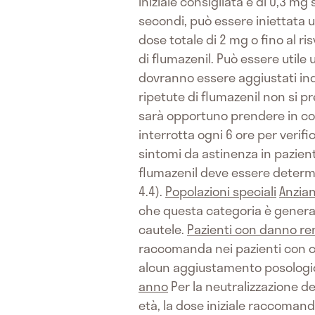
iniziale consigliata è di 0,3 m
secondi, può essere iniettata 
dose totale di 2 mg o fino al r
di flumazenil. Può essere utile 
dovranno essere aggiustati ind
ripetute di flumazenil non si p
sarà opportuno prendere in con
interrotta ogni 6 ore per verifi
sintomi da astinenza in pazient
flumazenil deve essere determ
4.4).
Popolazioni speciali
Anzian
che questa categoria è general
cautele.
Pazienti con danno re
raccomanda nei pazienti con c
alcun aggiustamento posologic
anno
Per la neutralizzazione d
età, la dose iniziale raccoman