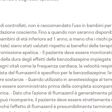
di controllati, non è raccomandato l’uso in bambini per 
edazione cosciente. Fino a quando non saranno disponibili
bambini di età inferiore ad 1 anno, a meno che i rischi pe
e) siano stati valutati rispetto ai benefici della terapi
romissione epatica. - Il paziente deve essere monitorat
della dura degli effetti delle benzodiazepine impiegate (
segni vitali come la frequenza cardiaca, la velocità respi
ista del flumazenil è specifico per le benzodiazepine; l’
tre sostanze. - Quando utilizzato in anestesiologia al te
e essere somministrato prima della completa scomparsa 
rica. - Dato che l’azione di flumazenil è generalmente pi
può ricomparire, il paziente deve essere strettamente 
inché l’effetto di flumazenil è presumibilmente terminato. 