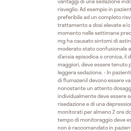
vantaggi di una sedazione indo
risveglio. Ad esempio in pazien
preferibile ad un completo risve
trattamento a dosi elevate e/o
momento nelle settimane precede
mg ha causato sintomi di astin
moderato stato confusionale e d
d’ansia episodica o cronica, i
maggiori, deve essere tenuto pr
leggera sedazione. - In pazienti
di flumazenil devono essere val
nonostante un attento dosagg
individualmente deve essere so
risedazione e di una depressi
monitorati per almeno 2 ore dop
tempo di monitoraggio deve ess
non è raccomandato in pazienti 