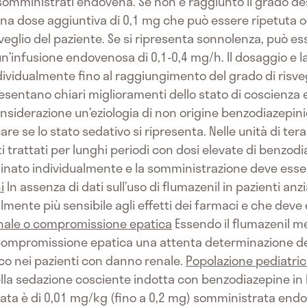
g somministrati endovena. Se non è raggiunto il grado d
una dose aggiuntiva di 0,1 mg che può essere ripetuta 
isveglio del paziente. Se si ripresenta sonnolenza, può e
un’infusione endovenosa di 0,1-0,4 mg/h. Il dosaggio e la
ividualmente fino al raggiungimento del grado di risveg
resentano chiari miglioramenti dello stato di coscienza e
siderazione un’eziologia di non origine benzodiazepini
care se lo stato sedativo si ripresenta. Nelle unità di ter
i trattati per lunghi periodi con dosi elevate di benzodi
inato individualmente e la somministrazione deve esse
i
In assenza di dati sull’uso di flumazenil in pazienti an
mente più sensibile agli effetti dei farmaci e che deve 
nale o compromissione epatica
Essendo il flumazenil me
ompromissione epatica una attenta determinazione del
o nei pazienti con danno renale.
Popolazione pediatri
ella sedazione cosciente indotta con benzodiazepine in 
data è di 0,01 mg/kg (fino a 0,2 mg) somministrata endo