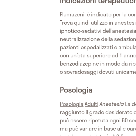
Indicazioni terapeutic
Flumazenil è indicato per la com
Trova quindi utilizzo in anestes
ipnotico-sedativi dell’anestes
neutralizzazione della sedazio
pazienti ospedalizzati e ambulat
con un’eta superiore ad 1 anno. 
benzodiazepine in modo da ripri
o sovradosaggi dovuti unicam
Posologia
Posologia
Adulti
Anestesia
La d
raggiunto il grado desiderato 
può essere ripetuta ogni 60 se
ma può variare in base alle car