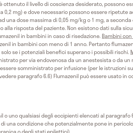
 è ottenuto il livello di coscienza desiderato, possono e
a 0,2 mg) e dove necessario possono essere ripetute ad 
 ad una dose massima di 0,05 mg/kg o 1 mg, a seconda di
lla risposta del paziente. Non esistono dati sulla sicure
umazenil in bambini in caso di risedazione.
Bambini con
umazenil in bambini con meno di 1 anno. Pertanto flumaz
lo se i potenziali benefici superano i possibili rischi.
M
istrato per via endovenosa da un anestesista o da un 
essere somministrato per infusione (per le istruzioni sul
vedere paragrafo 6.6) Flumazenil può essere usato in 
il o uno qualsiasi degli eccipienti elencati al paragrafo 6
 di una condizione che potenzialmente pone in pericolo 
anica o degli stati epilettici)