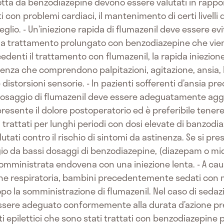
tta da benzodiazepine devono essere valutati in rapport
ti con problemi cardiaci, il mantenimento di certi livelli
glio. - Un’iniezione rapida di flumazenil deve essere evi
 a trattamento prolungato con benzodiazepine che viene
nti il trattamento con flumazenil, la rapida iniezione 
enza che comprendono palpitazioni, agitazione, ansia, l
istorsioni sensorie. - In pazienti sofferenti d’ansia pr
l dosaggio di flumazenil deve essere adeguatamente aggi
esente il dolore postoperatorio ed è preferibile tenere i
 trattati per lunghi periodi con dosi elevate di banzodiaz
utati contro il rischio di sintomi da astinenza. Se si p
io da bassi dosaggi di benzodiazepine, (diazepam o m
mministrata endovena con una iniezione lenta. - A cau
one respiratoria, bambini precedentemente sedati con
o la somministrazione di flumazenil. Nel caso di sedazi
ere adeguato conformemente alla durata d’azione previ
epilettici che sono stati trattati con benzodiazepine p