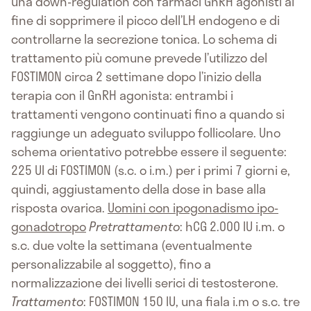
una down-regulation con farmaci GnRH agonisti al
fine di sopprimere il picco dell’LH endogeno e di
controllarne la secrezione tonica. Lo schema di
trattamento più comune prevede l’utilizzo del
FOSTIMON circa 2 settimane dopo l’inizio della
terapia con il GnRH agonista: entrambi i
trattamenti vengono continuati fino a quando si
raggiunge un adeguato sviluppo follicolare. Uno
schema orientativo potrebbe essere il seguente:
225 UI di FOSTIMON (s.c. o i.m.) per i primi 7 giorni e,
quindi, aggiustamento della dose in base alla
risposta ovarica.
Uomini con ipogonadismo ipo-
gonadotropo
Pretrattamento
: hCG 2.000 IU i.m. o
s.c. due volte la settimana (eventualmente
personalizzabile al soggetto), fino a
normalizzazione dei livelli serici di testosterone.
Trattamento
: FOSTIMON 150 IU, una fiala i.m o s.c. tre