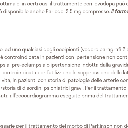
ottimale: in certi casi il trattamento con levodopa può e
 disponibile anche Parlodel 2,5 mg compresse.
Il far
vo, ad uno qualsiasi degli eccipienti (vedere paragrafi 2 e 
è controindicata in pazienti con ipertensione non contr
mpsia, pre-eclampsia o ipertensione indotta dalla gravi
controindicata per l’utilizzo nella soppressione della lat
ita, in pazienti con storia di patologie delle arterie cor
/storia di disordini psichiatrici gravi. Per il trattament
nata all’ecocardiogramma eseguito prima del trattame
cessarie per il trattamento del morbo di Parkinson non 