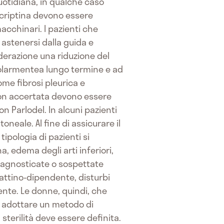
uotidiana, in qualche caso
ocriptina devono essere
macchinari. I pazienti che
astenersi dalla guida e
derazione una riduzione del
icolarmentea lungo termine e ad
ome fibrosi pleurica e
 non accertata devono essere
 Parlodel. In alcuni pazienti
oneale. Al fine di assicurare il
tipologia di pazienti si
, edema degli arti inferiori,
 diagnosticate o sospettate
lattino-dipendente, disturbi
ente. Le donne, quindi, che
 adottare un metodo di
sterilità deve essere definita.