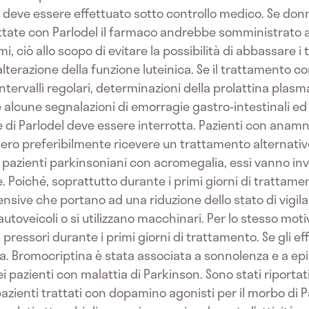
to deve essere effettuato sotto controllo medico. Se don
tate con Parlodel il farmaco andrebbe somministrato al
i, ciò allo scopo di evitare la possibilità di abbassare i t
razione della funzione luteinica. Se il trattamento cont
ntervalli regolari, determinazioni della prolattina plas
e alcune segnalazioni di emorragie gastro-intestinali ed 
di Parlodel deve essere interrotta. Pazienti con anamne
bero preferibilmente ricevere un trattamento alternativ
pazienti parkinsoniani con acromegalia, essi vanno in
e. Poiché, soprattutto durante i primi giorni di tratta
nsive che portano ad una riduzione dello stato di vigil
toveicoli o si utilizzano macchinari. Per lo stesso motiv
i pressori durante i primi giorni di trattamento. Se gli ef
 Bromocriptina è stata associata a sonnolenza e a epis
 pazienti con malattia di Parkinson. Sono stati riportat
 pazienti trattati con dopamino agonisti per il morbo di P