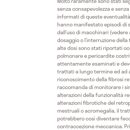
Molto raramente sono stati seg
senza consapevolezza e senza 
informati di queste eventualità 
hanno manifestato episodi di s
dall’uso di macchinari (vedere
dosaggio o l’interruzione della
alte dosi sono stati riportati 
polmonare e pericardite costri
attentamente esaminati e deve 
trattati a lungo termine ed ad a
riconoscimento della fibrosi ret
raccomanda di monitorare i sint
alterazioni della funzionalità 
alterazioni fibrotiche del retr
mestruali o acromegalia, il tra
potrebbero così diventare fe
contraccezione meccanica. Prima