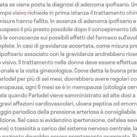
ata se viene posta la diagnosi di adenoma ipofisario. 
campo visivo richiede in prima istanza il trattamento chi
 misure hanno fallito. In assenza di adenoma ipofisario e
ospeso il più presto possibile dopo il concepimento (d
le conoscenze sui possibili effetti del farmaco sull’evo
ete. In casi di gravidanza accertata, come misura preca
 ipofisario associato con la gravidanza andrebbero ricer
visivo. Il trattamento nelle donne deve essere effettua
ale e la visita ginecologica. Come detta la buona pras
lodel per più di sei mesi, dovrebbero avere regolari cont
nopausa, ogni 6 mesi se è in menopausa (citologia cervi
tela quando Parlodel viene somministrato ad alte dosi a
 gravi affezioni cardiovascolari, ulcera peptica od emo
ggio periodico della pressione arteriosa è consigliabil
izione. Nel caso si evidenzino ipertensione, cefalea se
ione) o tossicità a carico del sistema nervoso centrale, 
a paziente dovrebbe essere prontamente esaminata. Part