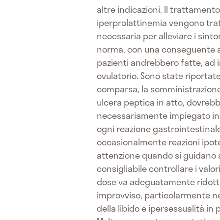
altre indicazioni. Il trattamen
iperprolattinemia vengono trat
necessaria per alleviare i sintom
norma, con una conseguente alte
pazienti andrebbero fatte, ad i
ovulatorio. Sono state riportat
comparsa, la somministrazione 
ulcera peptica in atto, dovreb
necessariamente impiegato in 
ogni reazione gastrointestinal
occasionalmente reazioni ipote
attenzione quando si guidano au
consigliabile controllare i valor
dose va adeguatamente ridotta.
improvviso, particolarmente nei
della libido e ipersessualità in