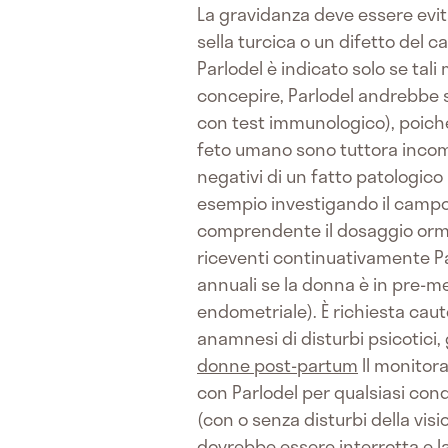
La gravidanza deve essere evit
sella turcica o un difetto del 
Parlodel è indicato solo se tali
concepire, Parlodel andrebbe s
con test immunologico), poiché 
feto umano sono tuttora incompl
negativi di un fatto patologico
esempio investigando il campo 
comprendente il dosaggio ormon
riceventi continuativamente Par
annuali se la donna è in pre-me
endometriale). È richiesta cau
anamnesi di disturbi psicotici,
donne post-partum
Il monitora
con Parlodel per qualsiasi cond
(con o senza disturbi della vis
dovrebbe essere interrotta e l