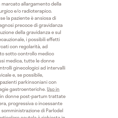
Un marcato allargamento della
rurgico e/o radioterapico.
 se la paziente è ansiosa di
iagnosi precoce di gravidanza
luzione della gravidanza e sul
uzionale, i possibili effetti
cati con regolarità, ad
to sotto controllo medico
si medica, tutte le donne
rolli ginecologici ad intervalli
cale e, se possibile,
 pazienti parkinsoniani con
rragie gastroenteriche.
Uso in
e in donne post-partum trattate
vera, progressiva o incessante
la somministrazione di Parlodel
icolare cautela è richiesta in