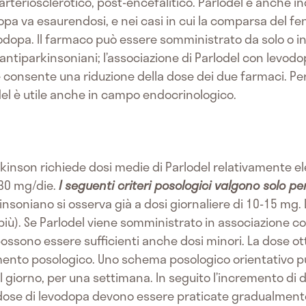
rteriosclerotico, post-encefalitico. Parlodel è anche ind
opa va esaurendosi, e nei casi in cui la comparsa del fen
odopa. Il farmaco può essere somministrato da solo o i
i antiparkinsoniani; l’associazione di Parlodel con lev
 consente una riduzione della dose dei due farmaci. Per l
del è utile anche in campo endocrinologico.
kinson richiede dosi medie di Parlodel relativamente el
 30 mg/die.
I seguenti criteri posologici valgono solo p
kinsoniano si osserva già a dosi giornaliere di 10-15 mg. 
 più). Se Parlodel viene somministrato in associazione 
 possono essere sufficienti anche dosi minori. La dose 
mento posologico. Uno schema posologico orientativo pu
l giorno, per una settimana. In seguito l’incremento di
la dose di levodopa devono essere praticate gradualment