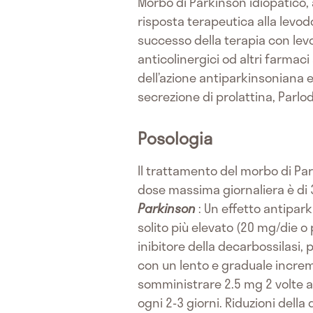
Morbo di Parkinson idiopatico, a
risposta terapeutica alla levod
successo della terapia con lev
anticolinergici od altri farmac
dell’azione antiparkinsoniana e
secrezione di prolattina, Parlo
Posologia
Il trattamento del morbo di Par
dose massima giornaliera è di
Parkinson
: Un effetto antipar
solito più elevato (20 mg/die o
inibitore della decarbossilasi,
con un lento e graduale incre
somministrare 2.5 mg 2 volte a
ogni 2-3 giorni. Riduzioni del