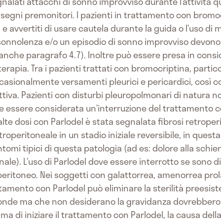
nalati attacchi di sonno improvviso durante l’attività q
segni premonitori. I pazienti in trattamento con brom
e avvertiti di usare cautela durante la guida o l’uso di 
onnolenza e/o un episodio di sonno improvviso devono 
 anche paragrafo 4.7). Inoltre può essere presa in consi
 terapia. Tra i pazienti trattati con bromocriptina, part
occasionalmente versamenti pleurici e pericardici, così c
ttiva. Pazienti con disturbi pleuropolmonari di natura
essere considerata un’interruzione del trattamento con
lte dosi con Parlodel è stata segnalata fibrosi retroperit
roperitoneale in un stadio iniziale reversibile, in questa 
omi tipici di questa patologia (ad es: dolore alla schiena
renale). L’uso di Parlodel dove essere interrotto se sono
operitoneo. Nei soggetti con galattorrea, amenorrea pro
ttamento con Parlodel può eliminare la sterilità preesist
conde ma che non desiderano la gravidanza dovrebbero
 di iniziare il trattamento con Parlodel, la causa della 