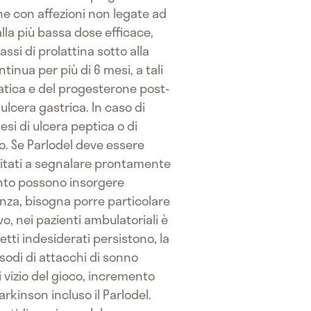
ne con affezioni non legate ad
la più bassa dose efficace,
assi di prolattina sotto alla
inua per più di 6 mesi, a tali
matica e del progesterone post-
ulcera gastrica. In caso di
si di ulcera peptica o di
o. Se Parlodel deve essere
vitati a segnalare prontamente
mento possono insorgere
anza, bisogna porre particolare
o, nei pazienti ambulatoriali è
fetti indesiderati persistono, la
odi di attacchi di sonno
i vizio del gioco, incremento
arkinson incluso il Parlodel.