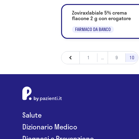
Zoviraxlabiale 5% crema
flacone 2 g con erogatore
FARMACO DA BANCO
1
...
9
10
Salute
Dizionario Medico
Diagnosi e Prevenzione