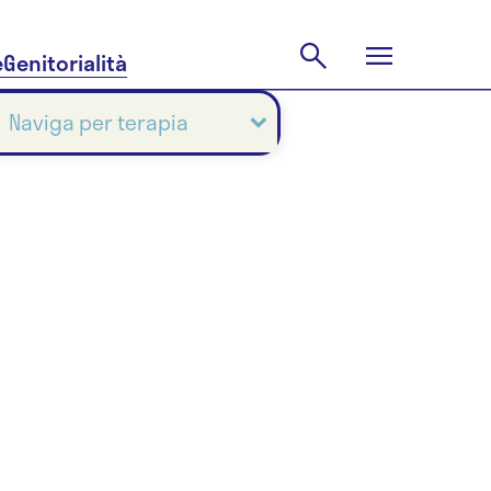
e
Genitorialità
Naviga per terapia