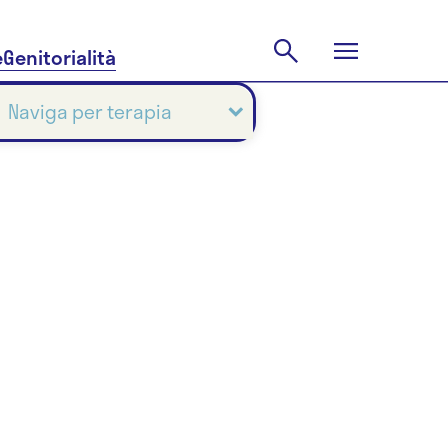
e
Genitorialità
Naviga per terapia