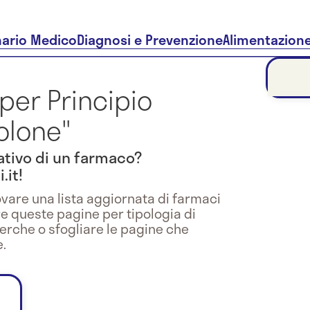
nario Medico
Diagnosi e Prevenzione
Alimentazion
 per Principio
olone"
trativo di un farmaco?
.it!
vare una lista aggiornata di farmaci
re queste pagine per tipologia di
cerche o sfogliare le pagine che
.
0