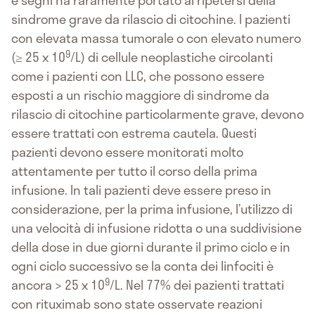
e segni ha raramente portato al ripetersi della
sindrome grave da rilascio di citochine. I pazienti
con elevata massa tumorale o con elevato numero
9
(≥ 25 x 10
/L) di cellule neoplastiche circolanti
come i pazienti con LLC, che possono essere
esposti a un rischio maggiore di sindrome da
rilascio di citochine particolarmente grave, devono
essere trattati con estrema cautela. Questi
pazienti devono essere monitorati molto
attentamente per tutto il corso della prima
infusione. In tali pazienti deve essere preso in
considerazione, per la prima infusione, l’utilizzo di
una velocità di infusione ridotta o una suddivisione
della dose in due giorni durante il primo ciclo e in
ogni ciclo successivo se la conta dei linfociti è
9
ancora > 25 x 10
/L. Nel 77% dei pazienti trattati
con rituximab sono state osservate reazioni