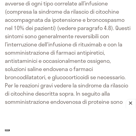
avverse di ogni tipo correlate all’infusione
(compresa la sindrome da rilascio di citochine
accompagnata da ipotensione e broncospasmo
nel 10% dei pazienti) (vedere paragrafo 4.8). Questi
sintomi sono generalmente reversibili con
l’interruzione dell'infusione di rituximab e con la
somministrazione di farmaci antipiretici,
antistaminici e occasionalmente ossigeno,
soluzioni saline endovena o farmaci
broncodilatatori, e glucocorticoidi se necessario.
Per le reazioni gravi vedere la sindrome da rilascio
di citochine descritta sopra. In seguito alla
somministrazione endovenosa di proteine sono
state riportate nei pazienti reazioni di tipo
anafilattico e altre reazioni di ipersensibilità.
Diversamente dalla sindrome da rilascio di
citochine, le reazioni di ipersensibilità si verificano