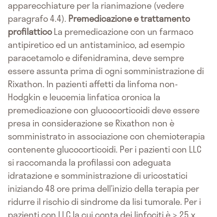
apparecchiature per la rianimazione (vedere
paragrafo 4.4).
Premedicazione e trattamento
profilattico
La premedicazione con un farmaco
antipiretico ed un antistaminico, ad esempio
paracetamolo e difenidramina, deve sempre
essere assunta prima di ogni somministrazione di
Rixathon. In pazienti affetti da linfoma non-
Hodgkin e leucemia linfatica cronica la
premedicazione con glucocorticoidi deve essere
presa in considerazione se Rixathon non è
somministrato in associazione con chemioterapia
contenente glucocorticoidi. Per i pazienti con LLC
si raccomanda la profilassi con adeguata
idratazione e somministrazione di uricostatici
iniziando 48 ore prima dell’inizio della terapia per
ridurre il rischio di sindrome da lisi tumorale. Per i
pazienti con LLC la cui conta dei linfociti è > 25 x