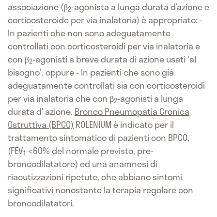
associazione (β
-agonista a lunga durata d’azione e
2
corticosteroide per via inalatoria) è appropriato: -
In pazienti che non sono adeguatamente
controllati con corticosteroidi per via inalatoria e
con β
-agonisti a breve durata di azione usati 'al
2
bisogno'. oppure - In pazienti che sono già
adeguatamente controllati sia con corticosteroidi
per via inalatoria che con β
-agonisti a lunga
2
durata d’ azione.
Bronco Pneumopatia Cronica
Ostruttiva (BPCO)
ROLENIUM è indicato per il
trattamento sintomatico di pazienti con BPCO,
(FEV
<60% del normale previsto, pre-
1
broncodilatatore) ed una anamnesi di
riacutizzazioni ripetute, che abbiano sintomi
significativi nonostante la terapia regolare con
broncodilatatori.