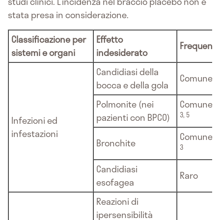
studi clinici. L’incidenza nel braccio placebo non è
stata presa in considerazione.
Classificazione per
Effetto
Frequenz
sistemi e organi
indesiderato
Candidiasi della
Comune
bocca e della gola
1,
Polmonite (nei
Comune
3, 5
pazienti con BPCO)
Infezioni ed
infestazioni
1,
Comune
Bronchite
3
Candidiasi
Raro
esofagea
Reazioni di
ipersensibilità