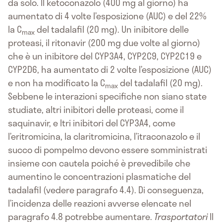
da solo. Il ketoconazolo (400 mg al giorno) ha
aumentato di 4 volte l’esposizione (AUC) e del 22%
la C
del tadalafil (20 mg). Un inibitore delle
max
proteasi, il ritonavir (200 mg due volte al giorno)
che è un inibitore del CYP3A4, CYP2C9, CYP2C19 e
CYP2D6, ha aumentato di 2 volte l’esposizione (AUC)
e non ha modificato la C
del tadalafil (20 mg).
max
Sebbene le interazioni specifiche non siano state
studiate, altri inibitori delle proteasi, come il
saquinavir, e ltri inibitori del CYP3A4, come
l’eritromicina, la claritromicina, l’itraconazolo e il
succo di pompelmo devono essere somministrati
insieme con cautela poiché è prevedibile che
aumentino le concentrazioni plasmatiche del
tadalafil (vedere paragrafo 4.4). Di conseguenza,
l’incidenza delle reazioni avverse elencate nel
paragrafo 4.8 potrebbe aumentare.
Trasportatori
Il