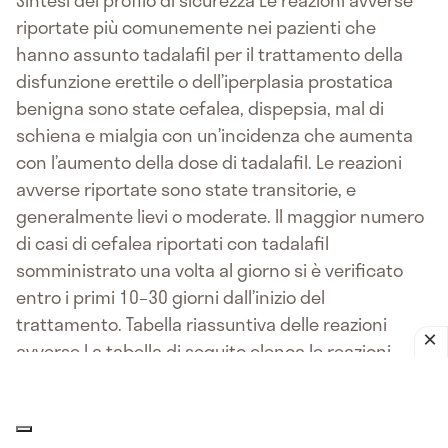
Sintesi del profilo di sicurezza Le reazioni avverse
riportate più comunemente nei pazienti che
hanno assunto tadalafil per il trattamento della
disfunzione erettile o dell’iperplasia prostatica
benigna sono state cefalea, dispepsia, mal di
schiena e mialgia con un’incidenza che aumenta
con l’aumento della dose di tadalafil. Le reazioni
avverse riportate sono state transitorie, e
generalmente lievi o moderate. Il maggior numero
di casi di cefalea riportati con tadalafil
somministrato una volta al giorno si è verificato
entro i primi 10–30 giorni dall’inizio del
trattamento. Tabella riassuntiva delle reazioni
avverse La tabella di seguito elenca le reazioni
avverse osservate nelle segnalazioni spontanee e
negli studi clinici controllati con placebo
(comprendenti un totale di 8022 pazienti trattati