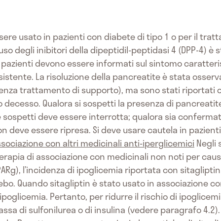
ere usato in pazienti con diabete di tipo 1 o per il tra
uso degli inibitori della dipeptidil-peptidasi 4 (DPP-4) è 
 pazienti devono essere informati sul sintomo caratteri
stente. La risoluzione della pancreatite è stata osserva
senza trattamento di supporto), ma sono stati riportati c
decesso. Qualora si sospetti la presenza di pancreatite
 sospetti deve essere interrotta; qualora sia confermat
on deve essere ripresa. Si deve usare cautela in pazienti
ociazione con altri medicinali anti-iperglicemici
Negli s
rapia di associazione con medicinali non noti per causa
g), l’incidenza di ipoglicemia riportata con sitagliptin 
o. Quando sitagliptin è stato usato in associazione co
ipoglicemia. Pertanto, per ridurre il rischio di ipoglicem
sa di sulfonilurea o di insulina (vedere paragrafo 4.2)