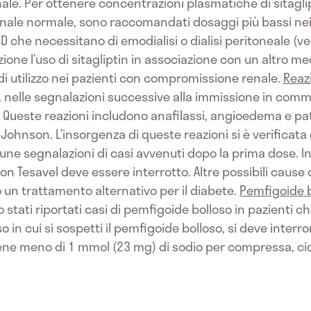
nale. Per ottenere concentrazioni plasmatiche di sitaglip
renale normale, sono raccomandati dosaggi più bassi nei
 che necessitano di emodialisi o dialisi peritoneale (ved
one l’uso di sitagliptin in associazione con un altro me
di utilizzo nei pazienti con compromissione renale.
Reazi
in, nelle segnalazioni successive alla immissione in comm
à. Queste reazioni includono anafilassi, angioedema e pat
Johnson. L’insorgenza di queste reazioni si è verificata
lcune segnalazioni di casi avvenuti dopo la prima dose. I
 con Tesavel deve essere interrotto. Altre possibili caus
 un trattamento alternativo per il diabete.
Pemfigoide 
tati riportati casi di pemfigoide bolloso in pazienti c
aso in cui si sospetti il pemfigoide bolloso, si deve inter
ne meno di 1 mmol (23 mg) di sodio per compressa, ci