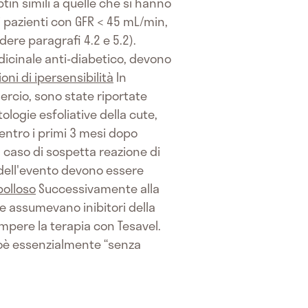
tin simili a quelle che si hanno
 pazienti con GFR < 45 mL/min,
ere paragrafi 4.2 e 5.2).
dicinale anti-diabetico, devono
oni di ipersensibilità
In
ercio, sono state riportate
ologie esfoliative della cute,
 entro i primi 3 mesi dopo
n caso di sospetta reazione di
e dell'evento devono essere
bolloso
Successivamente alla
he assumevano inibitori della
rompere la terapia con Tesavel.
oè essenzialmente “senza