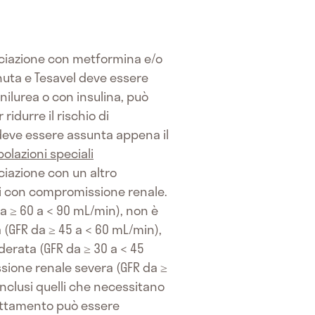
sociazione con metformina e/o
nuta e Tesavel deve essere
ilurea o con insulina, può
idurre il rischio di
 deve essere assunta appena il
olazioni speciali
ciazione con un altro
nti con compromissione renale.
da ≥ 60 a < 90 mL/min), non è
(GFR da ≥ 45 a < 60 mL/min),
erata (GFR da ≥ 30 a < 45
ssione renale severa (GFR da ≥
inclusi quelli che necessitano
 trattamento può essere