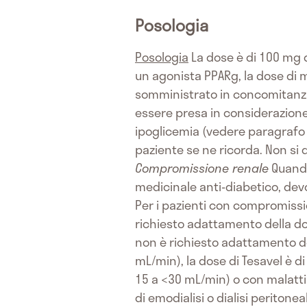
Posologia
Posologia
La dose è di 100 mg d
un agonista PPARg, la dose di
somministrato in concomitanza.
essere presa in considerazione u
ipoglicemia (vedere paragrafo 
paziente se ne ricorda. Non si
Compromissione renale
Quando 
medicinale anti-diabetico, devo
Per i pazienti con compromissio
richiesto adattamento della do
non è richiesto adattamento de
mL/min), la dose di Tesavel è d
15 a <30 mL/min) o con malattia
di emodialisi o dialisi peritone