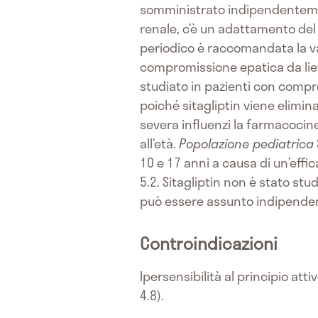
somministrato indipendentemente
renale, c’è un adattamento del
periodico è raccomandata la va
compromissione epatica da lie
studiato in pazienti con compr
poiché sitagliptin viene elimi
severa influenzi la farmacocinet
all’età.
Popolazione pediatrica
10 e 17 anni a causa di un’effic
5.2. Sitagliptin non è stato stud
può essere assunto indipende
Controindicazioni
Ipersensibilità al principio att
4.8).