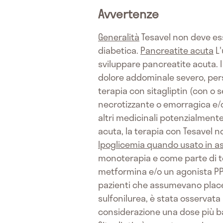
Avvertenze
Generalità
Tesavel non deve ess
diabetica.
Pancreatite acuta
L'
sviluppare pancreatite acuta. I
dolore addominale severo, persi
terapia con sitagliptin (con o 
necrotizzante o emorragica e/o 
altri medicinali potenzialmente
acuta, la terapia con Tesavel n
Ipoglicemia quando usato in ass
monoterapia e come parte di te
metformina e/o un agonista PPAR
pazienti che assumevano placeb
sulfonilurea, è stata osservata 
considerazione una dose più bas