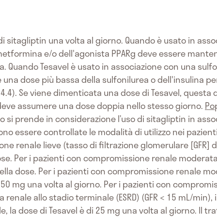
i sitagliptin una volta al giorno. Quando è usato in as
 metformina e/o dell'agonista PPARg deve essere mante
 Quando Tesavel è usato in associazione con una sulfon
na dose più bassa della sulfonilurea o dell'insulina per r
4.4). Se viene dimenticata una dose di Tesavel, questa
 deve assumere una dose doppia nello stesso giorno.
Pop
si prende in considerazione l’uso di sitagliptin in asso
no essere controllate le modalità di utilizzo nei pazie
ne renale lieve (tasso di filtrazione glomerulare [GFR] 
se. Per i pazienti con compromissione renale moderata 
lla dose. Per i pazienti con compromissione renale mod
i 50 mg una volta al giorno. Per i pazienti con compromi
 renale allo stadio terminale (ESRD) (GFR < 15 mL/min), 
ale, la dose di Tesavel è di 25 mg una volta al giorno. Il