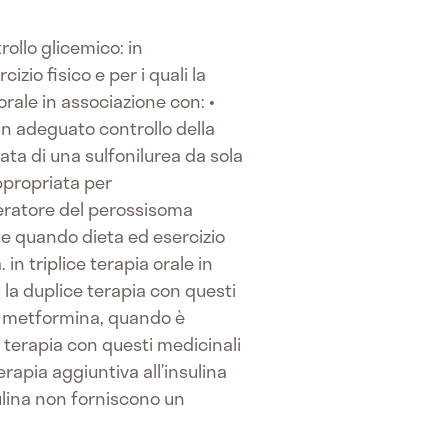
rollo glicemico: in
io fisico e per i quali la
rale in associazione con: •
n adeguato controllo della
ata di una sulfonilurea da sola
ppropriata per
feratore del perossisoma
g e quando dieta ed esercizio
in triplice terapia orale in
 la duplice terapia con questi
 e metformina, quando è
e terapia con questi medicinali
apia aggiuntiva all’insulina
ulina non forniscono un