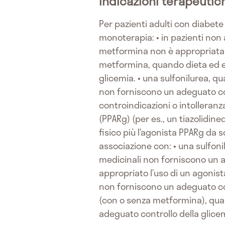
Indicazioni terapeutic
Per pazienti adulti con diabete m
monoterapia: • in pazienti non 
metformina non è appropriata pe
metformina, quando dieta ed es
glicemia. • una sulfonilurea, q
non forniscono un adeguato co
controindicazioni o intolleran
(PPARg) (per es., un tiazolidin
fisico più l’agonista PPARg da s
associazione con: • una sulfoni
medicinali non forniscono un a
appropriato l’uso di un agonist
non forniscono un adeguato con
(con o senza metformina), quan
adeguato controllo della glice