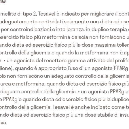
he
ellito di tipo 2, Tesavel è indicato per migliorare il cont
adeguatamente controllati solamente con dieta ed eserciz
r controindicazioni o intolleranza. in duplice terapia o
ercizio fisico più metformina da sola non forniscono u
uando dieta ed esercizio fisico più la dose massima toller
ntrollo della glicemia e quando la metformina non è a
za. • un agonista del recettore gamma attivato dal proli
edione), quando è appropriato l’uso di un agonista PPAR
olo non forniscono un adeguato controllo della glicemia. 
lurea e metformina, quando dieta ed esercizio fisico più
deguato controllo della glicemia. • un agonista PPARg
a PPARg e quando dieta ed esercizio fisico più la duplic
trollo della glicemia. Tesavel è anche indicato come ter
do dieta ed esercizio fisico più una dose stabile di ins
mia.