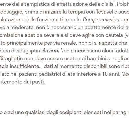
 dalla tempistica di effettuazione della dialisi. Poiché
 dosaggio, prima di iniziare la terapia con Tesavel e s
lutazione della funzionalità renale.
Compromissione ep
ve a moderata, non è necessario un adattamento della 
omissione epatica severa e si deve agire con cautela (ve
nato principalmente per via renale, non ci si aspetta ch
ica di sitagliptin.
Anziani
Non è necessario alcun adatt
Sitagliptin non deve essere usato nei bambini e negli a
acia insufficiente. I dati al momento disponibili sono ripo
iato nei pazienti pediatrici di età inferiore a 10 anni.
Mo
ntemente dai pasti.
ivo o ad uno qualsiasi degli eccipienti elencati nel parag