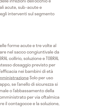
elle infezioni dell’occhio e
rali acute, sub–acute e
 negli interventi sul segmento
lle forme acute e tre volte al
are nel sacco congiuntivale da
RAL collirio, soluzione e TOBRAL
 stesso dosaggio previsto per
l’efficacia nei bambini di età
mministrazione
Solo per uso
ppo, se l’anello di sicurezza si
imale o l’abbassamento della
somministrato per via oftalmica
are il contagocce e la soluzione,