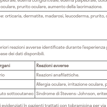
lpebrale, edema congiuntivale, edema palpebrale, dolor
oculare, prurito oculare, aumento della lacrimazione.
ne
: orticaria, dermatite, madarosi, leucoderma, prurito,
eriori reazioni avverse identificate durante l’esperien
se dei dati disponibili.
organi
Reazioni avverse
rio
Reazioni anafilattiche.
Allergia oculare, irritazione oculare, 
ssuto sottocutaneo
Sindrome di Stevens–Johnson, erite
i evidenziati
In pazienti trattati con tobramicina per via