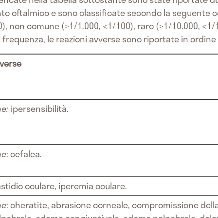
ento oftalmico e sono classificate secondo la seguente
), non comune (≥1/1.000, <1/100), raro (≥1/10.000, <1/1
di frequenza, le reazioni avverse sono riportate in ordin
vverse
ne:
ipersensibilità.
ne
: cefalea.
astidio oculare, iperemia oculare.
ne
: cheratite, abrasione corneale, compromissione della