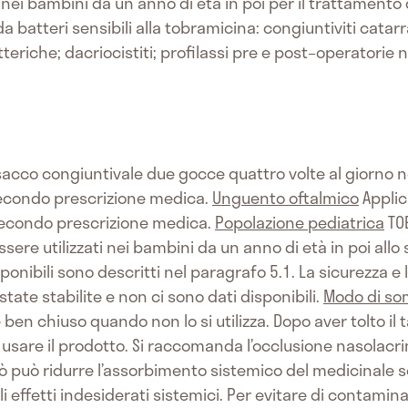
 nei bambini da un anno di età in poi per il trattamento d
a batteri sensibili alla tobramicina: congiuntiviti catar
atteriche; dacriocistiti; profilassi pre e post–operatorie
 sacco congiuntivale due gocce quattro volte al giorno ne
secondo prescrizione medica.
Unguento oftalmico
Applic
 secondo prescrizione medica.
Popolazione pediatrica
TOB
re utilizzati nei bambini da un anno di età in poi allo
sponibili sono descritti nel paragrafo 5.1. La sicurezza e 
tate stabilite e non ci sono dati disponibili.
Modo di so
ben chiuso quando non lo si utilizza. Dopo aver tolto il ta
i usare il prodotto. Si raccomanda l’occlusione nasolacr
Ciò può ridurre l’assorbimento sistemico del medicinale 
li effetti indesiderati sistemici. Per evitare di contamin