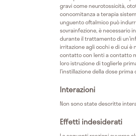
gravi come neurotossicità, otot
concomitanza a terapia sistemica
unguento oftalmico può indurre 
sovrainfezione, è necessario i
durante il trattamento di un’in
irritazione agli occhi e di cui è
contatto con lenti a contatto m
loro istruzione di toglierle pr
l’instillazione della dose prima d
Interazioni
Non sono state descritte intera
Effetti indesiderati
Le seguenti reazioni avverse el