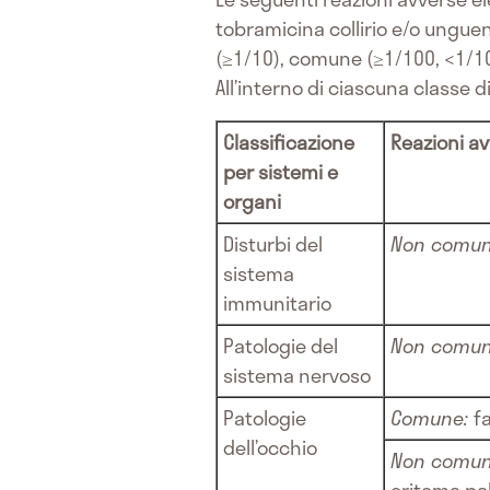
tobramicina collirio e/o ungu
(≥1/10), comune (≥1/100, <1/10
All’interno di ciascuna classe 
Classificazione
Reazioni a
per sistemi e
organi
Disturbi del
Non comu
sistema
immunitario
Patologie del
Non comu
sistema nervoso
Patologie
Comune:
f
dell’occhio
Non comu