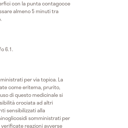
perfici con la punta contagocce
passare almeno 5 minuti tra
.
fo 6.1.
mministrati per via topica. La
zzate come eritema, prurito,
l’uso di questo medicinale si
ibilità crociata ad altri
i sensibilizzati alla
minoglicosidi somministrati per
o verificate reazioni avverse