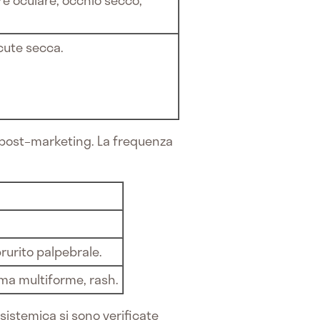
e oculare, occhio secco,
 cute secca.
za post–marketing. La frequenza
prurito palpebrale.
ma multiforme, rash.
 sistemica si sono verificate