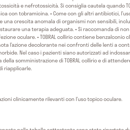
ossicità e nefrotossicità. Si consiglia cautela quando 
 con tobramicina. • Come con gli altri antibiotici, l’uso
una crescita anomala di organismi non sensibili, inclusi
nstaurare una terapia adeguata. • Si raccomanda di non 
fezione oculare. • TOBRAL collirio contiene benzalconio 
 nota l’azione decolorante nei confronti delle lenti a cont
orbide. Nel caso i pazienti siano autorizzati ad indossar
ima della somministrazione di TOBRAL collirio e di attend
i riapplicarle.
zioni clinicamente rilevanti con l’uso topico oculare.
encate nella tabella sottostante sono state riportate dur