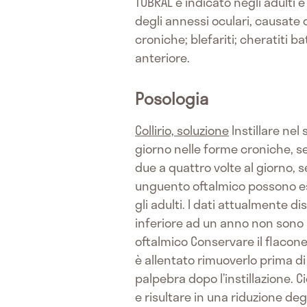
TOBRAL è indicato negli adulti e
degli annessi oculari, causate d
croniche; blefariti; cheratiti b
anteriore.
Posologia
Collirio, soluzione
Instillare nel
giorno nelle forme croniche, 
due a quattro volte al giorno,
unguento oftalmico possono esse
gli adulti. I dati attualmente di
inferiore ad un anno non sono s
oftalmico Conservare il flacone 
è allentato rimuoverlo prima d
palpebra dopo l’instillazione. 
e risultare in una riduzione deg