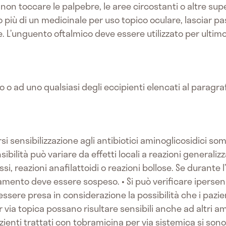
non toccare le palpebre, le aree circostanti o altre su
ndo più di un medicinale per uso topico oculare, lasciar 
le. L’unguento oftalmico deve essere utilizzato per ultimo
vo o ad uno qualsiasi degli eccipienti elencati al paragra
rsi sensibilizzazione agli antibiotici aminoglicosidici so
nsibilità può variare da effetti locali a reazioni generali
ssi, reazioni anafilattoidi o reazioni bollose. Se durante 
ttamento deve essere sospeso. • Si può verificare ipersens
sere presa in considerazione la possibilità che i pazient
via topica possano risultare sensibili anche ad altri a
azienti trattati con tobramicina per via sistemica si son