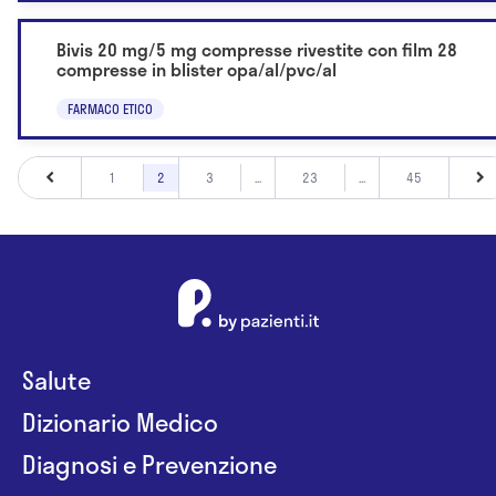
Bivis 20 mg/5 mg compresse rivestite con film 28
compresse in blister opa/al/pvc/al
FARMACO ETICO
1
2
3
...
23
...
45
Salute
Dizionario Medico
Diagnosi e Prevenzione