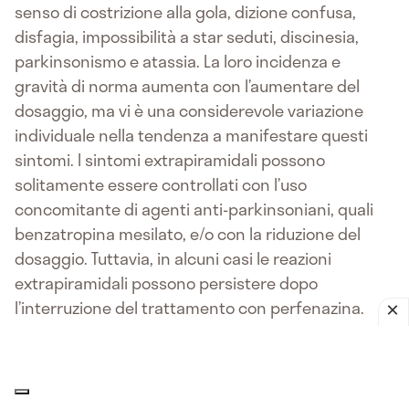
senso di costrizione alla gola, dizione confusa,
disfagia, impossibilità a star seduti, discinesia,
parkinsonismo e atassia. La loro incidenza e
gravità di norma aumenta con l’aumentare del
dosaggio, ma vi è una considerevole variazione
individuale nella tendenza a manifestare questi
sintomi. I sintomi extrapiramidali possono
solitamente essere controllati con l’uso
concomitante di agenti anti-parkinsoniani, quali
benzatropina mesilato, e/o con la riduzione del
dosaggio. Tuttavia, in alcuni casi le reazioni
extrapiramidali possono persistere dopo
l’interruzione del trattamento con perfenazina.
Discinesia persistente tardiva
Come con tutti gli
agenti antipsicotici, la discinesia tardiva può
comparire in alcuni pazienti in terapia a lungo
termine ovvero può insorgere dopo l’interruzione