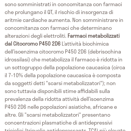
sono somministrati in concomitanza con farmaci
che prolungano il QT, il rischio di insorgenza di
aritmie cardiache aumenta. Non somministrare in
concomitanza con farmaci che determinano
alterazioni degli elettroliti.
Farmaci metabolizzati
dal Citocromo P450 2D6
L’attività biochimica
dell’isoenzima citocromo P450 2D6 (debrisochina
idrossilasi) che metabolizza il farmaco è ridotta in
un sottogruppo della popolazione caucasica (circa
il 7-10% della popolazione caucasica è composta
da soggetti detti "scarsi metabolizzatori"); non
sono tuttavia disponibili stime affidabili sulla
prevalenza della ridotta attività dell’isoenzima
P450 2D6 nelle popolazioni asiatiche, africane e
altre. Gli "scarsi metabolizzatori" presentano
concentrazioni plasmatiche di antidepressivi
triciclici (tricyclic antidepressants, TCA) più elevate