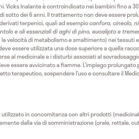
i. Vicks Inalante è controindicato nei bambini fino a 30
i sotto dei 6 anni. Il trattamento non deve essere prolun
 derivati terpenici, quali ad esempio
canfora, cineolo, ni
entolo e oli essenziali di aghi di pino, eucalipto e trem
 la velocità di metabolismo e smaltimento) nei tessuti e 
 deve essere utilizzata una dose superiore a quella rac
erse al medicinale e i disturbi associati al sovradosaggi
eve essere avvicinato a fiamme. L’impiego prolungato p
fetto terapeutico, sospendere l’uso e consultare il Medi
utilizzato in concomitanza con altri prodotti (medicina
emente dalla via di somministrazione (orale, rettale, cut