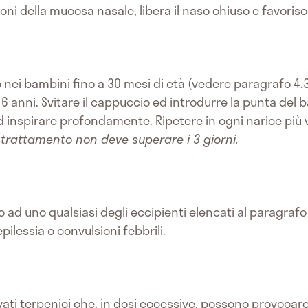
oni della mucosa nasale, libera il naso chiuso e favorisc
o nei bambini fino a 30 mesi di età (vedere paragrafo 4
i 6 anni. Svitare il cappuccio ed introdurre la punta del
d inspirare profondamente. Ripetere in ogni narice più v
 trattamento non deve superare i 3 giorni.
i o ad uno qualsiasi degli eccipienti elencati al paragraf
pilessia o convulsioni febbrili.
ati terpenici che, in dosi eccessive, possono provocar