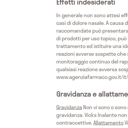
Effetti indesiderati
In generale non sono attesi eff
casi di dolore nasale. A causa 
raccomandate può presentarsi u
di prodotti per uso topico, può
trattamento ed istituire una i
reazioni avverse sospette che 
monitoraggio continuo del rappo
qualsiasi reazione avversa sosp
www.agenziafarmaco.gov.it/it/r
Gravidanza e allattam
Gravidanza
Non vi sono o sono d
gravidanza. Vicks Inalante non
contraccettive.
Allattamento
Vi