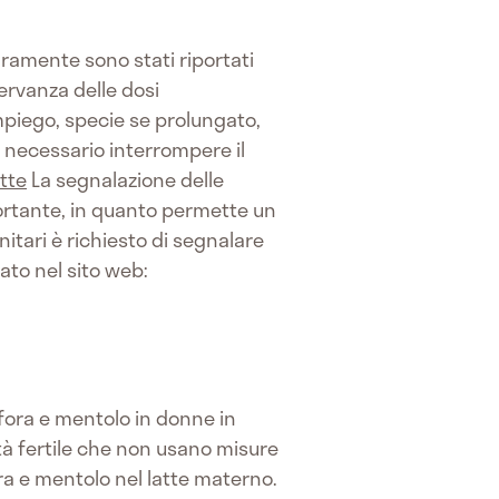
raramente sono stati riportati
ervanza delle dosi
mpiego, specie se prolungato,
è necessario interrompere il
tte
La segnalazione delle
portante, in quanto permette un
itari è richiesto di segnalare
ato nel sito web:
anfora e mentolo in donne in
tà fertile che non usano misure
ora e mentolo nel latte materno.