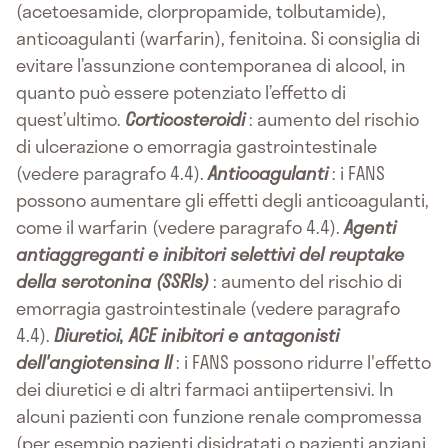
(acetoesamide, clorpropamide, tolbutamide),
anticoagulanti (warfarin), fenitoina. Si consiglia di
evitare l’assunzione contemporanea di alcool, in
quanto può essere potenziato l’effetto di
quest’ultimo.
Corticosteroidi
: aumento del rischio
di ulcerazione o emorragia gastrointestinale
(vedere paragrafo 4.4).
Anticoagulanti
: i FANS
possono aumentare gli effetti degli anticoagulanti,
come il warfarin (vedere paragrafo 4.4).
Agenti
antiaggreganti e inibitori selettivi del reuptake
della serotonina (SSRIs)
: aumento del rischio di
emorragia gastrointestinale (vedere paragrafo
4.4).
Diuretici, ACE inibitori e antagonisti
dell'angiotensina II
: i FANS possono ridurre l'effetto
dei diuretici e di altri farmaci antiipertensivi. In
alcuni pazienti con funzione renale compromessa
(per esempio pazienti disidratati o pazienti anziani