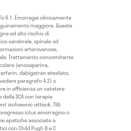
rafo 6.1. Emorragie clinicamente
i sanguinamento maggiore. Queste
ne ad alto rischio di
co cerebrale, spinale od
formazioni arterovenose,
ebrale. Trattamento concomitante
ecolare (enoxaparina,
(warfarin, dabigatran etexilato,
(vedere paragrafo 4.2) o
e in efficienza un catetere
 della SCA con terapia
ent ischaemic attack
, TIA)
 pregresso ictus emorragico o
gie epatiche associate a
tici con Child Pugh B e C