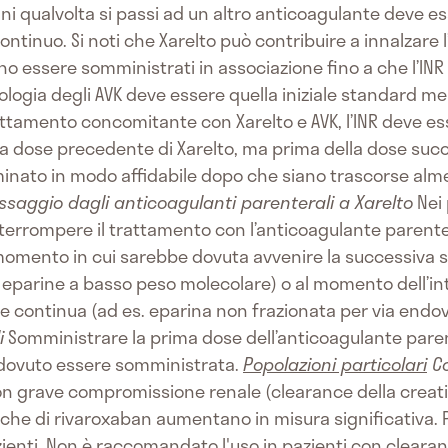
 qualvolta si passi ad un altro anticoagulante deve ess
tinuo. Si noti che Xarelto può contribuire a innalzare l
ono essere somministrati in associazione fino a che l’INR s
osologia degli AVK deve essere quella iniziale standard 
 trattamento concomitante con Xarelto e AVK, l’INR deve
a dose precedente di Xarelto, ma prima della dose succe
rminato in modo affidabile dopo che siano trascorse alm
ssaggio dagli anticoagulanti parenterali a Xarelto
Nei 
terrompere il trattamento con l’anticoagulante parentera
 momento in cui sarebbe dovuta avvenire la successiva 
 eparine a basso peso molecolare) o al momento dell’in
e continua (ad es. eparina non frazionata per via endo
i
Somministrare la prima dose dell’anticoagulante pare
 dovuto essere somministrata.
Popolazioni particolari
C
ti con grave compromissione renale (clearance della crea
che di rivaroxaban aumentano in misura significativa. 
ienti. Non è raccomandato l'uso in pazienti con clearan