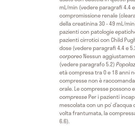
mL/min (vedere paragrafi 4.4 e
compromissione renale (cleara
della creatinina 30 - 49 mL/min
pazienti con patologie epatich
pazienti cirrotici con Child Pug
dose (vedere paragrafi 4.4 e 5.
corporeo
Nessun aggiustamento
(vedere paragrafo 5.2)
Popolaz
età compresa tra 0 e 18 anni no
compresse non è raccomandato 
orale. Le compresse possono es
compresse
Per i pazienti inca
mescolata con un po’ d’acqua 
volta frantumata, la compress
6.6).