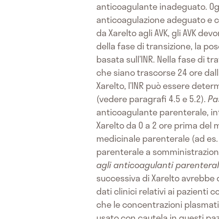
anticoagulante inadeguato. Ogni
anticoagulazione adeguato e con
da Xarelto agli AVK, gli AVK dev
della fase di transizione, la p
basata sull’INR. Nella fase di
che siano trascorse 24 ore dall
Xarelto, l’INR può essere dete
(vedere paragrafi 4.5 e 5.2).
Pa
anticoagulante parenterale, in
Xarelto da 0 a 2 ore prima del
medicinale parenterale (ad es.
parenterale a somministrazion
agli anticoagulanti parenteral
successiva di Xarelto avrebbe
dati clinici relativi ai pazien
che le concentrazioni plasmati
usato con cautela in questi paz