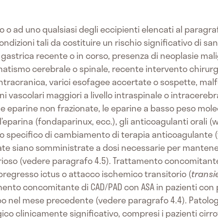
ivo o ad uno qualsiasi degli eccipienti elencati al parag
 condizioni tali da costituire un rischio significativo d
gastrica recente o in corso, presenza di neoplasie malig
tismo cerebrale o spinale, recente intervento chirurgi
ntracranica, varici esofagee accertate o sospette, mal
ni vascolari maggiori a livello intraspinale o intracer
 le eparine non frazionate, le eparine a basso peso mol
ell’eparina (fondaparinux, ecc.), gli anticoagulanti orali 
so specifico di cambiamento di terapia anticoagulante 
te siano somministrate a dosi necessarie per mantener
rioso (vedere paragrafo 4.5). Trattamento concomitante
 pregresso ictus o attacco ischemico transitorio (
transi
mento concomitante di CAD/PAD con ASA in pazienti con
tipo nel mese precedente (vedere paragrafo 4.4). Patolo
co clinicamente significativo, compresi i pazienti cirro