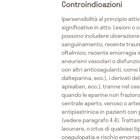
Controindicazioni
Ipersensibilità al principio att
significative in atto. Lesioni o
possono includere ulcerazione 
sanguinamento, recente trauma
oftalmico, recente emorragia i
aneurismi vascolari o disfunzio
con altri anticoagulanti, come
dalteparina, ecc.), i derivati d
apixaban, ecc.), tranne nel ca
quando le eparine non fraziona
centrale aperto, venoso o arte
antipiastrinica in pazienti con
(vedere paragrafo 4.4). Tratta
lacunare, o ictus di qualsiasi 
coagulopatia e rischio emorragi