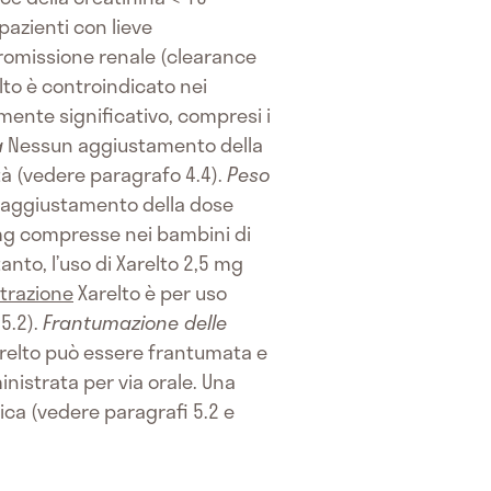
pazienti con lieve
romissione renale (clearance
lto è controindicato nei
mente significativo, compresi i
a
Nessun aggiustamento della
tà (vedere paragrafo 4.4).
Peso
aggiustamento della dose
5 mg compresse nei bambini di
anto, l’uso di Xarelto 2,5 mg
trazione
Xarelto è per uso
5.2).
Frantumazione delle
Xarelto può essere frantumata e
istrata per via orale. Una
ca (vedere paragrafi 5.2 e