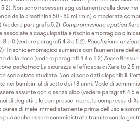
 5.2). Non sono necessari aggiustamenti della dose nei 
nce della creatinina 50 - 80 mL/min) o moderata comp
) (vedere paragrafo 5.2).
Compromissione epatica
Xare
e associate a coagulopatia e rischio emorragico clinica
h B e C (vedere paragrafi 4.3 e 5.2).
Popolazione anzian
2) Il rischio emorragico aumenta con l’aumentare dell’e
 della dose (vedere paragrafi 4.4 e 5.2)
Sesso
Nessun 
ione pediatrica
La sicurezza e l’efficacia di Xarelto 2,
n sono state studiate. Non ci sono dati disponibili. Pert
nei bambini al di sotto dei 18 anni.
Modo di somminis
sere assunte con o senza cibo (vedere paragrafi 4.5 e 
paci di deglutire le compresse intere, la compressa di 
o purea di mele immediatamente prima dell’uso e sommin
a può anche essere somministrata tramite sonda gastri