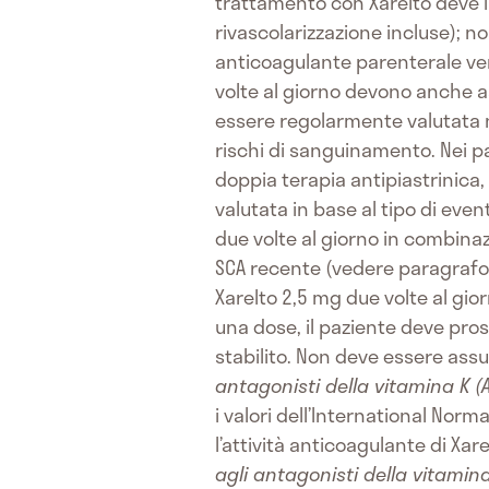
trattamento con Xarelto deve ini
rivascolarizzazione incluse); n
anticoagulante parenterale v
volte al giorno devono anche a
essere regolarmente valutata ne
rischi di sanguinamento. Nei 
doppia terapia antipiastrinica
valutata in base al tipo di even
due volte al giorno in combinaz
SCA recente (vedere paragrafo 
Xarelto 2,5 mg due volte al gio
una dose, il paziente deve pr
stabilito. Non deve essere as
antagonisti della vitamina K (A
i valori dell’International Nor
l’attività anticoagulante di Xar
agli antagonisti della vitamina