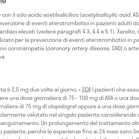
he
on il solo acido acetilsalicilico (
acetylsalicylic acid
, A
prevenzione di eventi aterotrombotici in pazienti adulti
rdiaci elevati (vedere paragrafi 4.3, 4.4 e 5.1). Xarelt
ndicato per la prevenzione di eventi aterotrombotici in paz
ano coronaropatia (
coronary artery disease
, CAD) o art
ca.
 è 2,5 mg due volte al giorno. •
SCA
I pazienti che ass
e una dose giornaliera di 75 - 100 mg di ASA o una dose
naliera di 75 mg di clopidogrel oppure a una dose giorna
larmente valutato nel singolo paziente considerando da 
i di sanguinamento. Un prolungamento del trattamento olt
o paziente, perché le esperienze fino ai 24 mesi sono lim