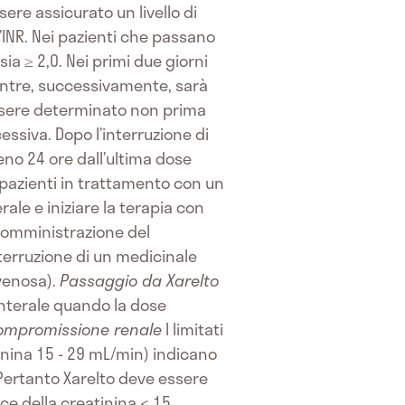
ere assicurato un livello di
’INR. Nei pazienti che passano
ia ≥ 2,0. Nei primi due giorni
mentre, successivamente, sarà
 essere determinato non prima
ssiva. Dopo l’interruzione di
eno 24 ore dall’ultima dose
pazienti in trattamento con un
le e iniziare la terapia con
somministrazione del
terruzione di un medicinale
venosa).
Passaggio da Xarelto
nterale quando la dose
ompromissione renale
I limitati
tinina 15 - 29 mL/min) indicano
Pertanto Xarelto deve essere
ce della creatinina < 15