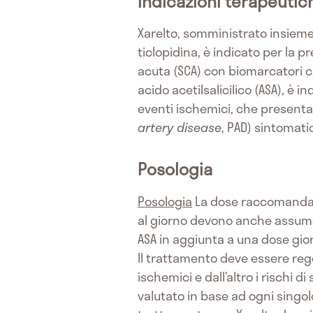
Indicazioni terapeutic
Xarelto, somministrato insieme c
ticlopidina, è indicato per la 
acuta (SCA) con biomarcatori ca
acido acetilsalicilico (ASA), è i
eventi ischemici, che present
artery disease
, PAD) sintomati
Posologia
Posologia
La dose raccomandata
al giorno devono anche assumer
ASA in aggiunta a una dose gior
Il trattamento deve essere rego
ischemici e dall’altro i risch
valutato in base ad ogni singol