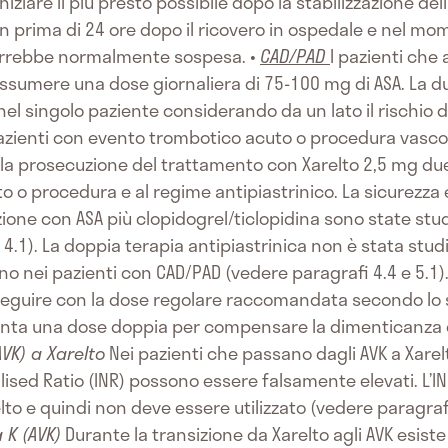
ziare il più presto possibile dopo la stabilizzazione del
on prima di 24 ore dopo il ricovero in ospedale e nel mom
errebbe normalmente sospesa. •
CAD/PAD
I pazienti che
ssumere una dose giornaliera di 75-100 mg di ASA. La 
l singolo paziente considerando da un lato il rischio di 
pazienti con evento trombotico acuto o procedura vasco
, la prosecuzione del trattamento con Xarelto 2,5 mg due
to o procedura e al regime antipiastrinico. La sicurezza e
ione con ASA più clopidogrel/ticlopidina sono state stud
4.1). La doppia terapia antipiastrinica non è stata stu
rno nei pazienti con CAD/PAD (vedere paragrafi 4.4 e 5.1)
oseguire con la dose regolare raccomandata secondo lo
sunta una dose doppia per compensare la dimenticanza 
VK) a Xarelto
Nei pazienti che passano dagli AVK a Xarelt
malised Ratio (INR) possono essere falsamente elevati. L’
elto e quindi non deve essere utilizzato (vedere paragraf
 K (AVK)
Durante la transizione da Xarelto agli AVK esiste 