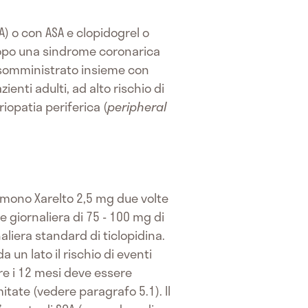
SA) o con ASA e clopidogrel o
 dopo una sindrome coronarica
o, somministrato insieme con
ienti adulti, ad alto rischio di
eriopatia periferica (
peripheral
umono Xarelto 2,5 mg due volte
 giornaliera di 75 - 100 mg di
liera standard di ticlopidina.
un lato il rischio di eventi
re i 12 mesi deve essere
itate (vedere paragrafo 5.1). Il