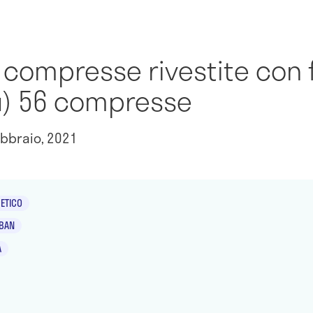
 compresse rivestite con f
lu) 56 compresse
bbraio, 2021
ETICO
BAN
A