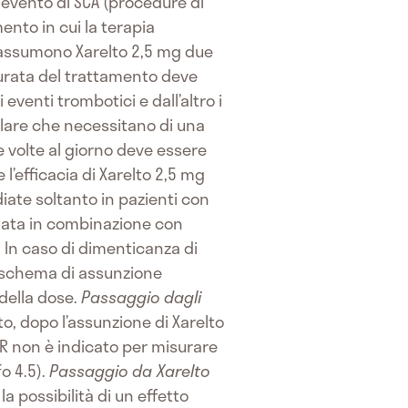
l’evento di SCA (procedure di
ento in cui la terapia
 assumono Xarelto 2,5 mg due
durata del trattamento deve
eventi trombotici e dall’altro i
lare che necessitano di una
 volte al giorno deve essere
 l’efficacia di Xarelto 2,5 mg
iate soltanto in pazienti con
diata in combinazione con
. In caso di dimenticanza di
 schema di assunzione
della dose.
Passaggio dagli
o, dopo l’assunzione di Xarelto
INR non è indicato per misurare
o 4.5).
Passaggio da Xarelto
la possibilità di un effetto