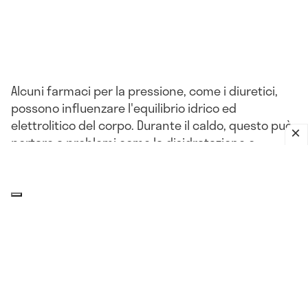
Alcuni farmaci per la pressione, come i diuretici,
possono influenzare l'equilibrio idrico ed
elettrolitico del corpo. Durante il caldo, questo può
portare a problemi come la disidratazione o
l'ipotensione.
L'impatto del clima sulla pressione
arteriosa: che relazione c'è?
Il corpo, compresi i
vasi sanguigni
, può reagire a
improvvisi cambiamenti di umidità, pressione
atmosferica, più o meno nello stesso modo in cui
reagisce al freddo. Queste variazioni della