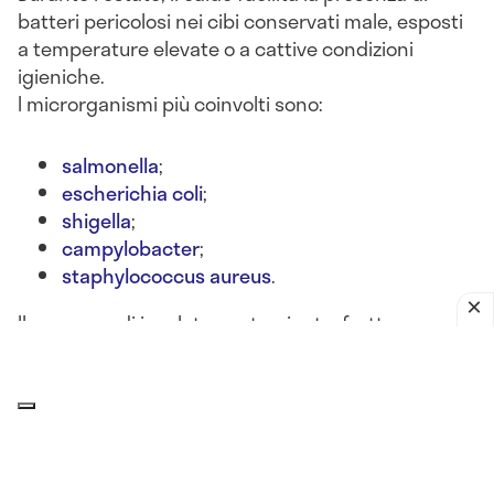
batteri pericolosi nei cibi conservati male, esposti
a temperature elevate o a cattive condizioni
igieniche.
I microrganismi più coinvolti sono:
salmonella
;
escherichia coli
;
shigella
;
campylobacter
;
staphylococcus aureus
.
Il consumo di insalate contaminate, frutta non
lavata, latticini lasciati fuori frigo o alimenti crudi
può portare a
gastroenteriti batteriche acute
, con
sintomi come
nausea, diarrea, vomito, crampi
addominali e febbre
.