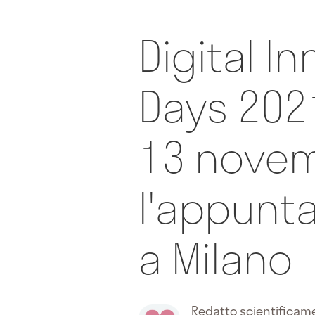
Digital I
Days 2021
13 novem
l'appunt
a Milano
Redatto scientifica