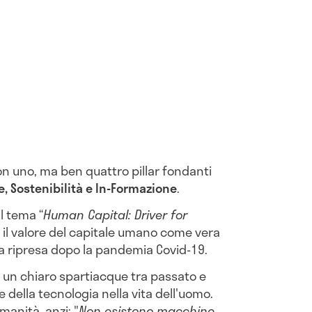
on uno, ma ben quattro pillar fondanti
e, Sostenibilità e In-Formazione
.
l tema “
Human Capital: Driver for
ì il valore del capitale umano come vera
la ripresa dopo la pandemia Covid-19.
to un chiaro spartiacque tra passato e
e della tecnologia nella vita dell'uomo.
umanità, anzi: "
Non esistono macchine