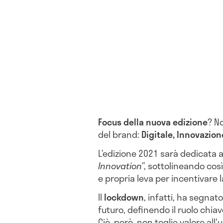
Focus della nuova edizione
? N
del brand:
Digitale, Innovazion
L’edizione 2021 sarà dedicata a
Innovation
”, sottolineando cos
e propria leva per incentivare 
Il
lockdown
, infatti, ha segna
futuro, definendo il ruolo chiav
Ciò, però, non toglie valore all'