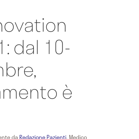
nnovation
: dal 10-
bre,
amento è
mente da
Redazione Pazienti
,
Medico