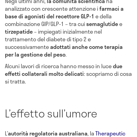
Negli ultimi anni,
la comunità scientifica
ha
analizzato con crescente attenzione i
farmaci a
base di agonisti del recettore GLP-1
e della
combinazione GIP/GLP-1 – tra cui
semaglutide
e
tirzepatide
– impiegati inizialmente nel
trattamento del diabete di tipo 2 e
successivamente
adottati anche come terapia
per la gestione del peso
.
Alcuni lavori di ricerca hanno messo in luce
due
effetti collaterali molto delicati
: scopriamo di cosa
si tratta.
L’effetto sull’umore
L’
autorità regolatoria australiana
, la
Therapeutic