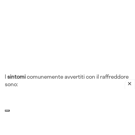
I
sintomi
comunemente avvertiti con il raffreddore
sono:
Rinorrea
Congestione nasale
Starnuti
Tosse
Mal di gola