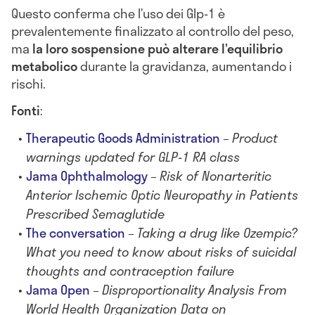
Questo conferma che l’uso dei Glp-1 è
prevalentemente finalizzato al controllo del peso,
ma
la loro sospensione può alterare l’equilibrio
metabolico
durante la gravidanza, aumentando i
rischi.
Fonti
:
Therapeutic Goods Administration
–
Product
warnings updated for GLP-1 RA class
Jama Ophthalmology
–
Risk of Nonarteritic
Anterior Ischemic Optic Neuropathy in Patients
Prescribed Semaglutide
The conversation
–
Taking a drug like Ozempic?
What you need to know about risks of suicidal
thoughts and contraception failure
Jama Open
–
Disproportionality Analysis From
World Health Organization Data on