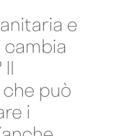
anitaria e
a cambia
Il
o che può
re i
 (anche