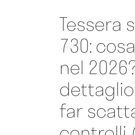
Tessera s
730: cos
nel 2026? 
dettagli
far scatta
controlli