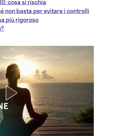
30: cosa si rischia
é non basta per evitare i controlli
a più rigoroso
e?