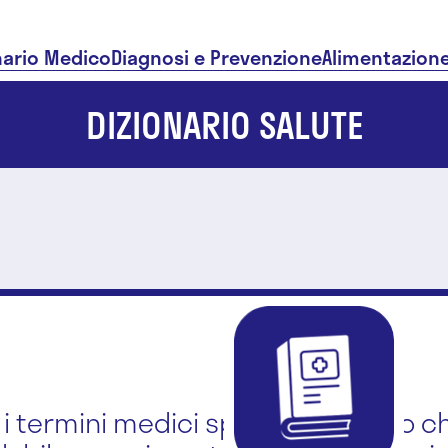
nario Medico
Diagnosi e Prevenzione
Alimentazion
DIZIONARIO SALUTE
i i termini medici spiegati in modo ch