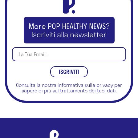
Cardiologia
Check-up
More POP HEALTHY NEWS?
Iscriviti alla newsletter
Chinesiologia
Chiropratica
Chirurgia ambulatoriale
Chirurgia d'urgenza
Consulta la nostra
informativa sulla privacy
per
Chirurgia del piede
sapere di più sul trattamento dei tuoi dati.
Chirurgia dell'apparato digestivo
Chirurgia dell'obesità
Chirurgia della mano