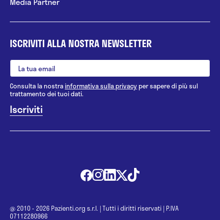
Chirurgia plastica
Media Partner
Chirurgia refrattiva
Chirurgia senologica
ISCRIVITI ALLA NOSTRA NEWSLETTER
Chirurgia toracica
Chirurgia toracico-vascolare
Consulta la nostra
informativa sulla privacy
per sapere di più sul
trattamento dei tuoi dati.
Chirurgia vascolare
Consueling ginecologico BioRep
Consulente Professionale in
Allattamento Materno
Counseling
Criminologia
@ 2010 - 2026 Pazienti.org s.r.l.
|
Tutti i diritti riservati
|
P.IVA
07112280966