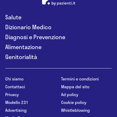
Chirurgia della spalla
Chirurgia endoscopica
Salute
Dizionario Medico
Chirurgia epato biliare
Diagnosi e Prevenzione
Chirurgia generale
Alimentazione
Chirurgia laparoscopica
Genitorialità
Chirurgia maxillo facciale
Chirurgia mininvasiva
Chi siamo
Termini e condizioni
Chirurgia oncologica
Contattaci
Mappa del sito
Chirurgia orale
Privacy
Ad policy
Modello 231
Cookie policy
Chirurgia pediatrica
Advertising
Whistleblowing