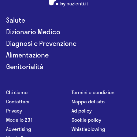
Chirurgia della spalla
Chirurgia endoscopica
Salute
Dizionario Medico
Chirurgia epato biliare
Diagnosi e Prevenzione
Chirurgia generale
Alimentazione
Chirurgia laparoscopica
Genitorialità
Chirurgia maxillo facciale
Chirurgia mininvasiva
Chi siamo
Termini e condizioni
Chirurgia oncologica
Contattaci
Mappa del sito
Chirurgia orale
Privacy
Ad policy
Modello 231
Cookie policy
Chirurgia pediatrica
Advertising
Whistleblowing