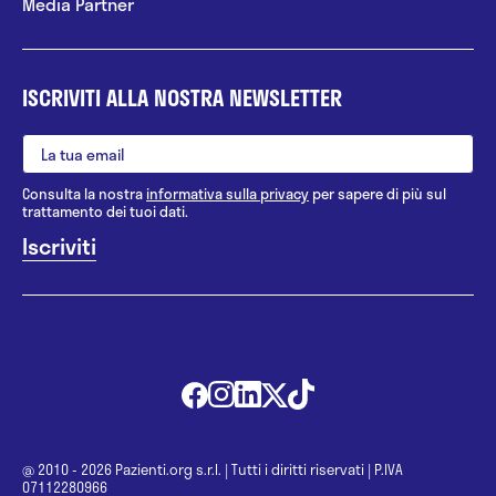
Chirurgia plastica
Media Partner
Chirurgia refrattiva
Chirurgia senologica
ISCRIVITI ALLA NOSTRA NEWSLETTER
Chirurgia toracica
Chirurgia toracico-vascolare
Consulta la nostra
informativa sulla privacy
per sapere di più sul
trattamento dei tuoi dati.
Chirurgia vascolare
Consueling ginecologico BioRep
Consulente Professionale in
Allattamento Materno
Counseling
Criminologia
@ 2010 - 2026 Pazienti.org s.r.l.
|
Tutti i diritti riservati
|
P.IVA
07112280966