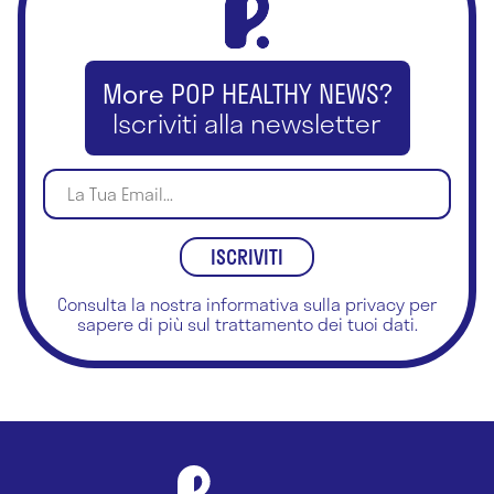
Cardiologia
Check-up
More POP HEALTHY NEWS?
Iscriviti alla newsletter
Chinesiologia
Chiropratica
Chirurgia ambulatoriale
Chirurgia d'urgenza
Consulta la nostra
informativa sulla privacy
per
Chirurgia del piede
sapere di più sul trattamento dei tuoi dati.
Chirurgia dell'apparato digestivo
Chirurgia dell'obesità
Chirurgia della mano